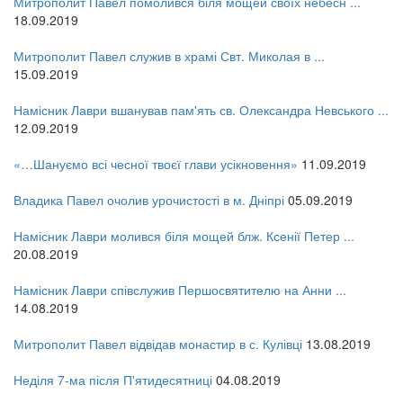
Митрополит Павел помолився біля мощей своїх небесн ...
18.09.2019
Митрополит Павел служив в храмі Свт. Миколая в ...
15.09.2019
Намісник Лаври вшанував пам'ять св. Олександра Невського ...
12.09.2019
«…Шануємо всі чесної твоєї глави усікновення»
11.09.2019
Владика Павел очолив урочистості в м. Дніпрі
05.09.2019
Намісник Лаври молився біля мощей блж. Ксенії Петер ...
20.08.2019
Намісник Лаври співслужив Першосвятителю на Анни ...
14.08.2019
Митрополит Павел відвідав монастир в с. Кулівці
13.08.2019
Неділя 7-ма після П'ятидесятниці
04.08.2019