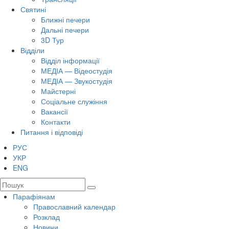
Святині
Ближні печери
Дальні печери
3D Тур
Відділи
Відділ інформації
МЕДІА — Відеостудія
МЕДІА — Звукостудія
Майстерні
Соціальне служіння
Вакансії
Контакти
Питання і відповіді
РУС
УКР
ENG
Парафіянам
Православний календар
Розклад
Новини