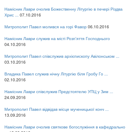
Намісник Лаври очолив Божественну Літургію в печері Різдва
Хрис ...
07.10.2016
Митрополит Павел молився на горі Фавор
06.10.2016
Намісник Лаври служив на місті Розп'яття Господнього
04.10.2016
Митрополит Павел співслужив архієпископу Авілонськом ...
03.10.2016
Владика Павел служив нічну Літургію біля Гробу Го ...
02.10.2016
Намісник Лаври співслужив Предстоятелю УПЦ у Зим ...
24.09.2016
Митрополит Павел відвідав місце мученицької конч ...
13.09.2016
Намісник Лаври очолив святкове богослужіння в кафедрально