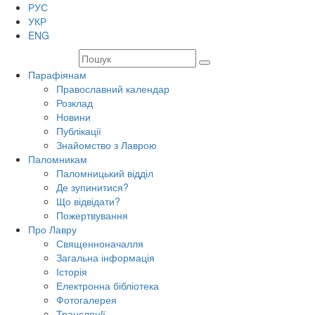
РУС
УКР
ENG
Парафіянам
Православний календар
Розклад
Новини
Публікації
Знайомство з Лаврою
Паломникам
Паломницький відділ
Де зупинитися?
Що відвідати?
Пожертвування
Про Лавру
Священноначалля
Загальна інформація
Історія
Електронна бібліотека
Фотогалерея
Трансляцiї