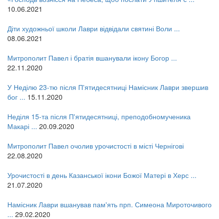
12 сентября 2015
Название трансляции
10.06.2021
12 сентября 2015
Название трансляции
12 сентября 2015
Название трансляции
Діти художньої школи Лаври відвідали святині Воли ...
12 сентября 2015
Название трансляции
08.06.2021
12 сентября 2015
Название трансляции
12 сентября 2015
Название трансляции
Митрополит Павел і братія вшанували ікону Богор ...
12 сентября 2015
Название трансляции
22.11.2020
Перейти до архіву
У Неділю 23-тю після П'ятидесятниці Намісник Лаври звершив
бог ...
15.11.2020
Неділя 15-та після П'ятидесятниці, преподобномученика
Макарі ...
20.09.2020
Митрополит Павел очолив урочистості в місті Чернігові
22.08.2020
Урочистості в день Казанської ікони Божої Матері в Херс ...
21.07.2020
Намісник Лаври вшанував пам'ять прп. Симеона Мироточивого
...
29.02.2020