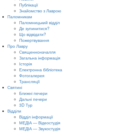
Публікації
Знайомство з Лаврою
Паломникам
Паломницький відділ
Де зупинитися?
Що відвідати?
Пожертвування
Про Лавру
Священноначалля
Загальна інформація
Історія
Електронна бібліотека
Фотогалерея
Трансляцiї
Святині
Ближні печери
Дальні печери
3D Тур
Відділи
Відділ інформації
МЕДІА — Відеостудія
МЕДІА — Звукостудія