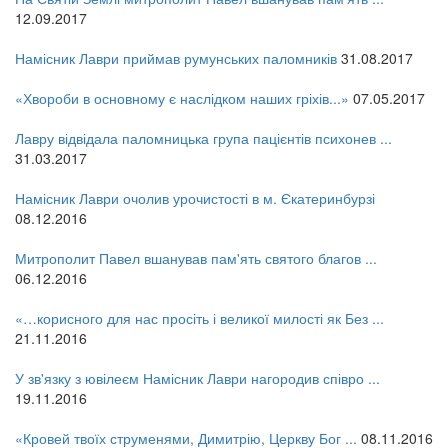
12.09.2017
Намісник Лаври приймав румунських паломників
31.08.2017
«Хвороби в основному є наслідком наших гріхів...»
07.05.2017
Лавру відвідала паломницька група пацієнтів психонев ...
31.03.2017
Намісник Лаври очолив урочистості в м. Єкатеринбурзі
08.12.2016
Митрополит Павел вшанував пам'ять святого благов ...
06.12.2016
«…корисного для нас просіть і великої милості як Без ...
21.11.2016
У зв'язку з ювілеєм Намісник Лаври нагородив співро ...
19.11.2016
«Кровей твоїх струменями, Димитрію, Церкву Бог ...
08.11.2016