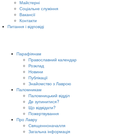
Майстерні
Соціальне служіння
Вакансії
Контакти
Питання і відповіді
Парафіянам
Православний календар
Розклад
Новини
Публікації
Знайомство з Лаврою
Паломникам
Паломницький відділ
Де зупинитися?
Що відвідати?
Пожертвування
Про Лавру
Священноначалля
Загальна інформація