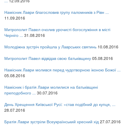
...
12.09.2016
Намісник Лаври благословив групу паломників з Рівн ...
11.09.2016
Митрополит Павел очолив урочисті богослужіння в місті
Черніго ...
31.08.2016
Молодіжна зустріч пройшла у Лаврських святинь
10.08.2016
Митрополит Павел відвідав свою батьківщину
05.08.2016
Намісник Лаври молився перед чудотворною іконою Божої ...
05.08.2016
Намісник і братія Лаври молилися на батьківщині
преподобного ...
30.07.2016
День Хрещення Київської Русі: «став подібний до купця, ...
28.07.2016
Братія Лаври зустріли Всеукраїнський хресний хід
27.07.2016