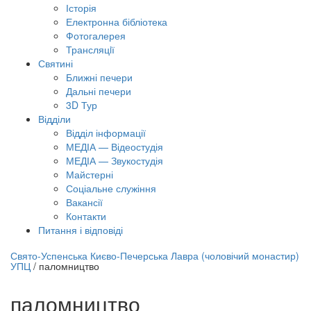
Історія
Електронна бібліотека
Фотогалерея
Трансляцiї
Святині
Ближні печери
Дальні печери
3D Тур
Відділи
Відділ інформації
МЕДІА — Відеостудія
МЕДІА — Звукостудія
Майстерні
Соціальне служіння
Вакансії
Контакти
Питання і відповіді
лайн трансляція |
12 вересня
Свято-Успенська Києво-Печерська Лавра (чоловічий монастир)
УПЦ
/
паломництво
азва трансляції
паломництво