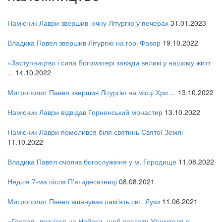
Намісник Лаври звершив нічну Літургію у печерах
31.01.2023
Владика Павел звершив Літургію на горі Фавор
19.10.2022
«Заступництво і сила Богоматері завжди великі у нашому житт
...
14.10.2022
Митрополит Павел звершив Літургію на місці Хри ...
13.10.2022
Намісник Лаври відвідав Горненський монастир
13.10.2022
Намісник Лаври помолився біля святинь Святої Землі
11.10.2022
Владика Павел очолив богослужіння у м. Городище
11.08.2022
Неділя 7-ма після П'ятидесятниці
08.08.2021
Митрополит Павел вшанував пам'ять свт. Луки
11.06.2021
онлайн трансляції
Веб-камери
12 сентября 2015
Название трансляции
«Господь вознісся на Небеса, щоб послати Утішителя с ...