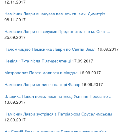
12.11.2017
Намісник Лаври вшанував пам'ять св. вмч. Димитрія
08.11.2017
Намісник Лаври співслужив Предстоятелю в м. Свят ...
25.09.2017
Паломництво Намісника Лаври по Святій Землі
19.09.2017
Неділя 17-та після П'ятидесятниці
17.09.2017
Митрополит Павел молився в Магдалі
16.09.2017
Намісник Лаври молився на горі Фавор
16.09.2017
Владика Павел помолився на місці Успіння Пресвято ...
13.09.2017
Намісник Лаври зустрівся з Патріархом Єрусалимським
12.09.2017
На Святій Землі митрополит Павел вшанував пам'ять ...