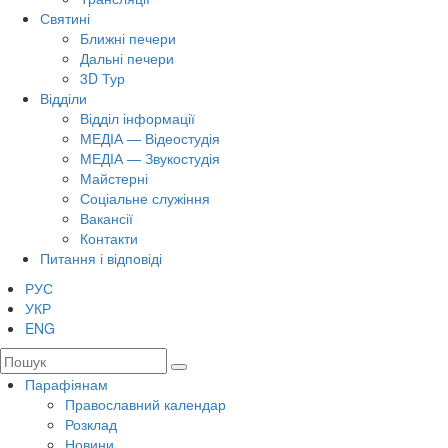
Святині
Ближні печери
Дальні печери
3D Тур
Відділи
Відділ інформації
МЕДІА — Відеостудія
МЕДІА — Звукостудія
Майстерні
Соціальне служіння
Вакансії
Контакти
Питання і відповіді
РУС
УКР
ENG
Парафіянам
Православний календар
Розклад
Новини