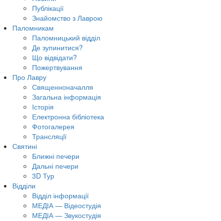
Публікації
Знайомство з Лаврою
Паломникам
Паломницький відділ
Де зупинитися?
Що відвідати?
Пожертвування
Про Лавру
Священноначалля
Загальна інформація
Історія
Електронна бібліотека
Фотогалерея
Трансляцiї
Святині
Ближні печери
Дальні печери
3D Тур
Відділи
Відділ інформації
МЕДІА — Відеостудія
МЕДІА — Звукостудія