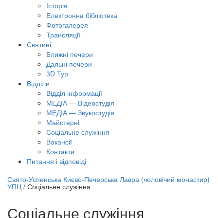
Історія
Електронна бібліотека
Фотогалерея
Трансляцiї
Святині
Ближні печери
Дальні печери
3D Тур
Відділи
Відділ інформації
МЕДІА — Відеостудія
МЕДІА — Звукостудія
Майстерні
Соціальне служіння
Вакансії
Контакти
Питання і відповіді
лайн трансляція |
12 вересня
Свято-Успенська Києво-Печерська Лавра (чоловічий монастир)
УПЦ
/
Соціальне служіння
азва трансляції
Соціальне служіння