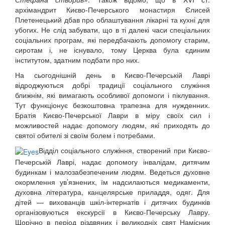
12 сентября 2015
Название трансляции
архімандрит Києво-Печерського монастиря Єлисей
12 сентября 2015
Название трансляции
Плетенецький дбав про облаштування лікарні та кухні для
12 сентября 2015
Название трансляции
убогих. Не слід забувати, що в ті далекі часи спеціальних
12 сентября 2015
Название трансляции
соціальних програм, які передбачають допомогу старим,
12 сентября 2015
Название трансляции
сиротам і, не існувало, тому Церква була єдиним
12 сентября 2015
Название трансляции
інститутом, здатним подбати про них.
12 сентября 2015
Название трансляции
На сьогоднішній день в Києво-Печерській Лаврі
Перейти до архіву
відроджуються добрі традиції соціального служіння
ближнім, які вимагають особливої допомоги і піклування.
Тут функціонує безкоштовна трапезна для нужденних.
Братія Києво-Печерської Лаври в міру своїх сил і
можливостей надає допомогу людям, які приходять до
святої обителі зі своїм болем і потребами.
Відділ соціального служіння, створений при Києво-
Печерській Лаврі, надає допомогу інвалідам, дитячим
будинкам і малозабезпеченим людям. Ведеться духовне
окормлення ув’язнених, їм надсилаються медикаменти,
духовна література, канцелярське приладдя, одяг. Для
дітей — вихованців шкіл-інтернатів і дитячих будинків
організовуються екскурсії в Києво-Печерську Лавру.
Щорічно в період різдвяних і великодніх свят Намісник