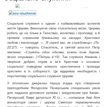
Соціальне служіння є одним з найважливіших аспектів
життя Церкви. Виконуючи свою спасительну місію, Церква
робить це не тільки в Таїнствах, молитвах і проповіді, а й
прямим служінням ближньому на засадах Христової
любові і милосердя.
«…Я серед вас, як службовець» (Лк.
22:27)
, — говорить Спаситель, а святий апостол Петр
закликає:
«Служіть один одному, кожен тим даром,
якого отримав» (1Петра 4:10)
. Так служіння ближнім і
творіння добрих справ в ім’я Христове є основою
соціальної поведінки кожного християнина і громади
християн в їх соборності. Це відкриває необхідність і
перспективу соціального служіння Церкви.
У літописних джерелах перша згадка про створення
преподобним Феодосієм Печерським спеціальних умов
для надання допомоги калікам і знедоленим при Києво-
Печерській Лаврі датується XI ст.:
«…сотворив двір біля
онлайн трансляції
Веб-камери
монастиря свого і церкву Святого первомученика
12 сентября 2015
Название трансляции
Стефана створив»
. Також відомо, що в XVI ст.