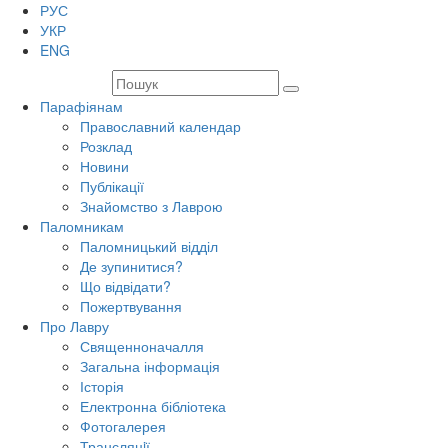
РУС
УКР
ENG
Парафіянам
Православний календар
Розклад
Новини
Публікації
Знайомство з Лаврою
Паломникам
Паломницький відділ
Де зупинитися?
Що відвідати?
Пожертвування
Про Лавру
Священноначалля
Загальна інформація
Історія
Електронна бібліотека
Фотогалерея
Трансляцiї