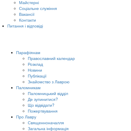
Майстерні
Соціальне служіння
Вакансії
Контакти
Питання і відповіді
Парафіянам
Православний календар
Розклад
Новини
Публікації
Знайомство з Лаврою
Паломникам
Паломницький відділ
Де зупинитися?
Що відвідати?
Пожертвування
Про Лавру
Священноначалля
Загальна інформація