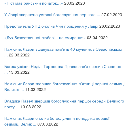
«Піст має райський початок…»
28.02.2023
У Лаврі звершено уставні богослужіння першого ...
27.02.2023
Предстоятель УПЦ очолив Чин прощення у Лаврі
26.02.2023
«Дух Божественної любові – це смирення»
03.04.2022
Намісник Лаври вшанував пам'ять 40 мучеників Севастійських
...
22.03.2022
Богослужіння Неділі Торжества Православ'я очолив Священн
...
13.03.2022
Намісник Лаври звершив богослужіння п'ятниці першої седмиці
Великог ...
11.03.2022
Владика Павел звершив богослужіння першої середи Великого
посту ...
10.03.2022
Намісник Лаври очолив богослужіння понеділка першої
седмиці Велик ...
07.03.2022