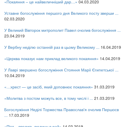
«Покаяння – це найвеличніший дар…»
04.03.2020
Уставне богослужіння першого дня Великого посту зверши ...
02.03.2020
У Великий Вівторок митрополит Павел очолив богослужіння ...
23.04.2019
У Вербну неділю останній раз в цьому Великому ...
16.04.2019
«Церква показує нам приклад великого покаяння»
14.04.2019
У Лаврі звершено богослужіння Стояння Марії Єгипетської ...
10.04.2019
«…хрест — це засіб, який доповнює покаяння»
31.03.2019
«Молитва з постом можуть все, в тому числі і ...
21.03.2019
Богослужіння Неділі Торжества Православ'я очолив Першосв
...
17.03.2019
«Піст... вводить людину в рай»
14.03.2019