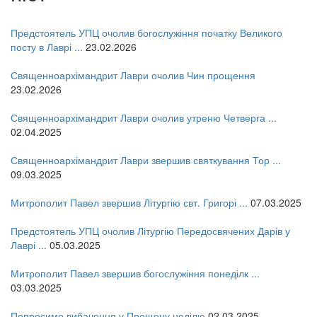
Предстоятель УПЦ очолив богослужіння початку Великого
посту в Лаврі ...
23.02.2026
Священноархімандрит Лаври очолив Чин прощення
23.02.2026
Священноархімандрит Лаври очолив утреню Четверга ...
02.04.2025
Священноархімандрит Лаври звершив святкування Тор ...
09.03.2025
Митрополит Павел звершив Літургію свт. Григорі ...
07.03.2025
Предстоятель УПЦ очолив Літургію Передосвячених Дарів у
Лаврі ...
05.03.2025
Митрополит Павел звершив богослужіння понеділк ...
03.03.2025
онлайн трансляції
Веб-камери
12 сентября 2015
Название трансляции
Попросимо вибачення у Прощену неділю
02.03.2025