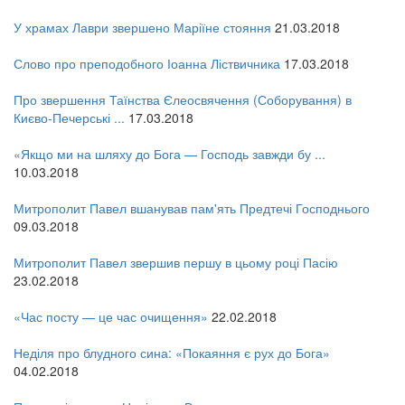
У храмах Лаври звершено Маріїне стояння
21.03.2018
Слово про преподобного Іоанна Ліствичника
17.03.2018
Про звершення Таїнства Єлеосвячення (Соборування) в
Києво-Печерські ...
17.03.2018
«Якщо ми на шляху до Бога — Господь завжди бу ...
10.03.2018
Митрополит Павел вшанував пам'ять Предтечі Господнього
09.03.2018
Митрополит Павел звершив першу в цьому році Пасію
23.02.2018
«Час посту — це час очищення»
22.02.2018
Неділя про блудного сина: «Покаяння є рух до Бога»
04.02.2018