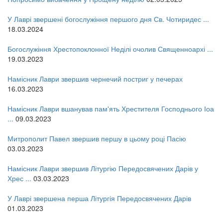
12 сентября 2015
Название трансляции
12 сентября 2015
Название трансляции
У Лаврі звершені богослужіння першого дня Св. Чотиридес ...
12 сентября 2015
Название трансляции
18.03.2024
12 сентября 2015
Название трансляции
12 сентября 2015
Название трансляции
Богослужіння Хрестопоклонної Неділі очолив Священноархі ...
12 сентября 2015
Название трансляции
19.03.2023
12 сентября 2015
Название трансляции
Перейти до архіву
Намісник Лаври звершив чернечий постриг у печерах
16.03.2023
Намісник Лаври вшанував пам'ять Хрестителя Господнього Іоа
...
09.03.2023
Митрополит Павел звершив першу в цьому році Пасію
03.03.2023
Намісник Лаври звершив Літургію Передосвячених Дарів у
Хрес ...
03.03.2023
У Лаврі звершена перша Літургія Передосвячених Дарів
01.03.2023