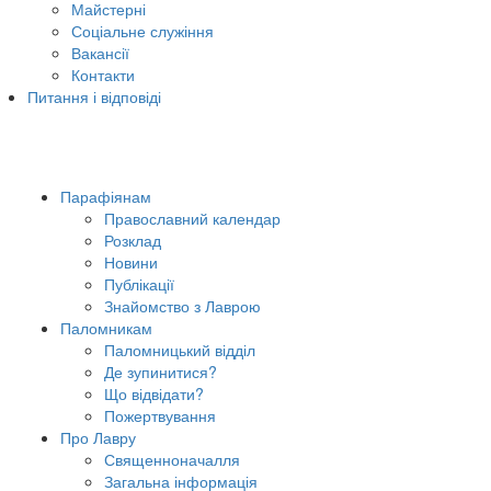
Майстерні
Соціальне служіння
Вакансії
Контакти
Питання і відповіді
Парафіянам
Православний календар
Розклад
Новини
Публікації
Знайомство з Лаврою
Паломникам
Паломницький відділ
Де зупинитися?
Що відвідати?
Пожертвування
Про Лавру
Священноначалля
Загальна інформація