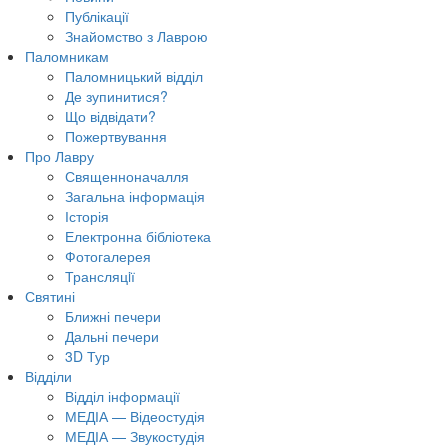
Публікації
Знайомство з Лаврою
Паломникам
Паломницький відділ
Де зупинитися?
Що відвідати?
Пожертвування
Про Лавру
Священноначалля
Загальна інформація
Історія
Електронна бібліотека
Фотогалерея
Трансляцiї
Святині
Ближні печери
Дальні печери
3D Тур
Відділи
Відділ інформації
МЕДІА — Відеостудія
МЕДІА — Звукостудія