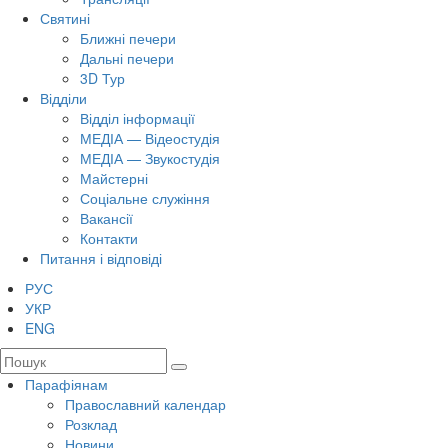
Святині
Ближні печери
Дальні печери
3D Тур
Відділи
Відділ інформації
МЕДІА — Відеостудія
МЕДІА — Звукостудія
Майстерні
Соціальне служіння
Вакансії
Контакти
Питання і відповіді
РУС
УКР
ENG
Парафіянам
Православний календар
Розклад
Новини