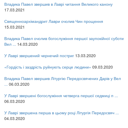
Владика Павел звершив в Лаврі читання Великого канону
17.03.2021
Священноархімандрит Лаври очолив Чин прощення
15.03.2021
Владика Павел очолив богослужіння першої заупокійної суботи
Вел ...
14.03.2020
У Лаврі звершений чернечий постриг
13.03.2020
«Гордість і заздрість руйнують серце людини»
09.03.2020
Владика Павел звершив Літургію Передосвячених Дарів у Вел
...
06.03.2020
У Лаврі звершені богослужіння четверга першої седмиці п ...
06.03.2020
У Лаврі звершена перша в цьому році Літургія Передосвяч ...
04.03.2020