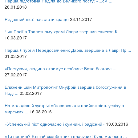
Перша підготовча Неділя до Великого посту: «...см ...
28.01.2018
Різдвяний піст: час стати краще
28.11.2017
Чин Пасії в Трапезному храмі Лаври звершив єпископ К ...
10.03.2017
Перша Літургія Передосвячених Дарів, звершена в Лаврі Пр ...
01.03.2017
«Постуючи, людина отримує особливе Боже благосл ...
27.02.2017
Блаженніший Митрополит Онуфрій звершив богослужіння в
Неді ...
05.02.2017
На молодіжній зустрічі обговорювали прийнятність успіху в
мирських ...
16.08.2016
«Успенський піст одночасно і сумний, і радісний»
13.08.2016
«Ти постиш? Втішай скорботних і плачучих; будь милосер ...