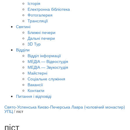
Історія
Електронна бібліотека
Фотогалерея
Трансляцiї
Святині
Ближні печери
Дальні печери
3D Тур
Відділи
Відділ інформації
МЕДІА — Відеостудія
МЕДІА — Звукостудія
Майстерні
Соціальне служіння
Вакансії
Контакти
Питання і відповіді
лайн трансляція |
12 вересня
Свято-Успенська Києво-Печерська Лавра (чоловічий монастир)
УПЦ
/
піст
азва трансляції
піст