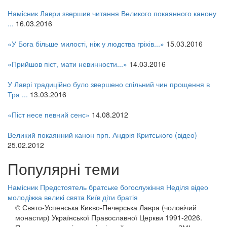
Намісник Лаври звершив читання Великого покаянного канону
...
16.03.2016
«У Бога більше милості, ніж у людства гріхів...»
15.03.2016
«Прийшов піст, мати невинности...»
14.03.2016
У Лаврі традиційно було звершено спільний чин прощення в
Тра ...
13.03.2016
«Піст несе певний сенс»
14.08.2012
Великий покаянний канон прп. Андрія Критського (відео)
25.02.2012
Популярні теми
Намісник
Предстоятель
братське богослужіння
Неділя
відео
молодіжка
великі свята
Київ
діти
братія
© Свято-Успенська Києво-Печерська Лавра (чоловічий
монастир) Української Православної Церкви 1991-2026.