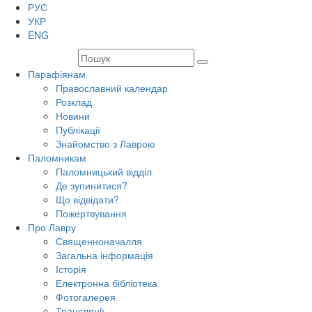
РУС
УКР
ENG
Парафіянам
Православний календар
Розклад
Новини
Публікації
Знайомство з Лаврою
Паломникам
Паломницький відділ
Де зупинитися?
Що відвідати?
Пожертвування
Про Лавру
Священноначалля
Загальна інформація
Історія
Електронна бібліотека
Фотогалерея
Трансляцiї