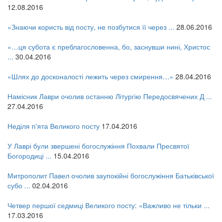
12.08.2016
«Знаючи користь від посту, не позбутися її через ...
28.06.2016
«…ця субота є преблагословенна, бо, заснувши нині, Христос
...
30.04.2016
«Шлях до досконалості лежить через смирення…»
28.04.2016
Намісник Лаври очолив останню Літургію Передосвячених Д ...
27.04.2016
Неділя п'ята Великого посту
17.04.2016
У Лаврі були звершені богослужіння Похвали Пресвятої
Богородиці ...
15.04.2016
Митрополит Павел очолив заупокійні богослужіння Батьківської
субо ...
02.04.2016
Четвер першої седмиці Великого посту: «Важливо не тільки ...
17.03.2016