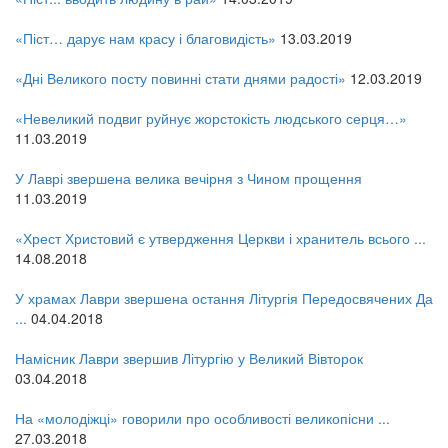
«Піст… дарує нам красу і благовидість»
13.03.2019
«Дні Великого посту повинні стати днями радості»
12.03.2019
«Невеликий подвиг руйнує жорстокість людського серця…»
11.03.2019
У Лаврі звершена велика вечірня з Чином прощення
11.03.2019
«Хрест Христовий є утвердження Церкви і хранитель всього ...
14.08.2018
У храмах Лаври звершена остання Літургія Передосвячених Да
...
04.04.2018
Намісник Лаври звершив Літургію у Великий Вівторок
03.04.2018
На «молодіжці» говорили про особливості великопісни ...
27.03.2018