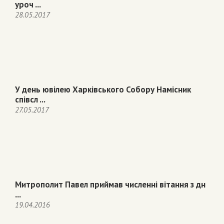
уроч ...
28.05.2017
У день ювілею Харківського Собору Намісник
співсл ...
27.05.2017
Митрополит Павел приймав численні вітання з дн
...
19.04.2016