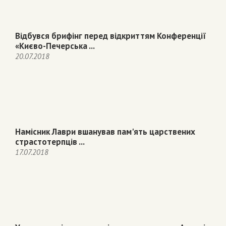
Відбувся брифінг перед відкриттям Конференції
«Києво-Печерська ...
20.07.2018
Намісник Лаври вшанував пам'ять царствених
страстотерпців ...
17.07.2018