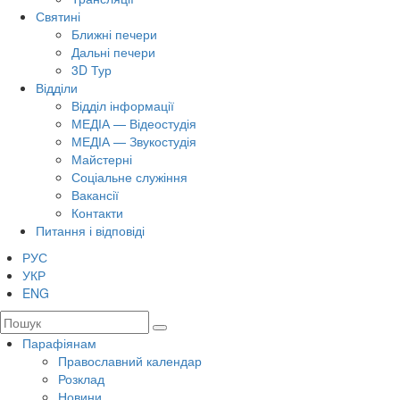
Святині
Ближні печери
Дальні печери
3D Тур
Відділи
Відділ інформації
МЕДІА — Відеостудія
МЕДІА — Звукостудія
Майстерні
Соціальне служіння
Вакансії
Контакти
Питання і відповіді
РУС
УКР
ENG
Парафіянам
Православний календар
Розклад
Новини