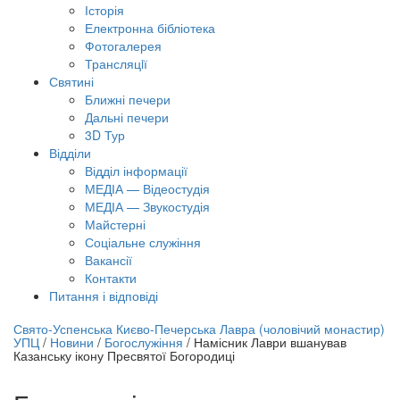
Історія
Електронна бібліотека
Фотогалерея
Трансляцiї
Святині
Ближні печери
Дальні печери
3D Тур
Відділи
Відділ інформації
МЕДІА — Відеостудія
МЕДІА — Звукостудія
Майстерні
Соціальне служіння
Вакансії
Контакти
Питання і відповіді
лайн трансляція |
12 вересня
Свято-Успенська Києво-Печерська Лавра (чоловічий монастир)
УПЦ
/
Новини
/
Богослужіння
/
Намісник Лаври вшанував
азва трансляції
Казанську ікону Пресвятої Богородиці