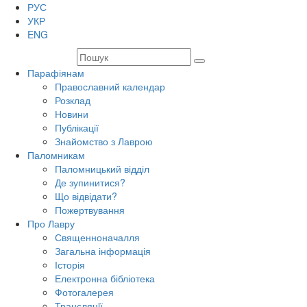
РУС
УКР
ENG
Парафіянам
Православний календар
Розклад
Новини
Публікації
Знайомство з Лаврою
Паломникам
Паломницький відділ
Де зупинитися?
Що відвідати?
Пожертвування
Про Лавру
Священноначалля
Загальна інформація
Історія
Електронна бібліотека
Фотогалерея
Трансляцiї