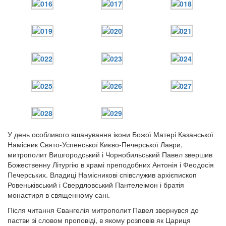
12 сентября 2015
Название трансляции
12 сентября 2015
Название трансляции
12 сентября 2015
Название трансляции
12 сентября 2015
Название трансляции
12 сентября 2015
Название трансляции
12 сентября 2015
Название трансляции
12 сентября 2015
Название трансляции
Перейти до архіву
У день особливого вшанування ікони Божої Матері Казанської
Намісник Свято-Успенської Києво-Печерської Лаври,
митрополит Вишгородський і Чорнобильський Павел звершив
Божественну Літургію в храмі преподобних Антонія і Феодосія
Печерських. Владиці Намісникові співслужив архієпископ
Ровеньківський і Свердловський Пантелеімон і братія
монастиря в священному сані.
Після читання Євангелія митрополит Павел звернувся до
пастви зі словом проповіді, в якому розповів як Цариця