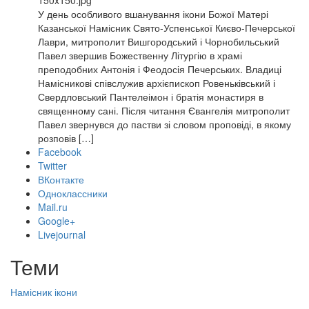
У день особливого вшанування ікони Божої Матері
Казанської Намісник Свято-Успенської Києво-Печерської
Лаври, митрополит Вишгородський і Чорнобильський
Павел звершив Божественну Літургію в храмі
преподобних Антонія і Феодосія Печерських. Владиці
Намісникові співслужив архієпископ Ровеньківський і
Свердловський Пантелеімон і братія монастиря в
священному сані. Після читання Євангелія митрополит
Павел звернувся до пастви зі словом проповіді, в якому
розповів […]
Facebook
Twitter
ВКонтакте
Одноклассники
Mail.ru
Google+
Livejournal
Теми
Намісник
ікони