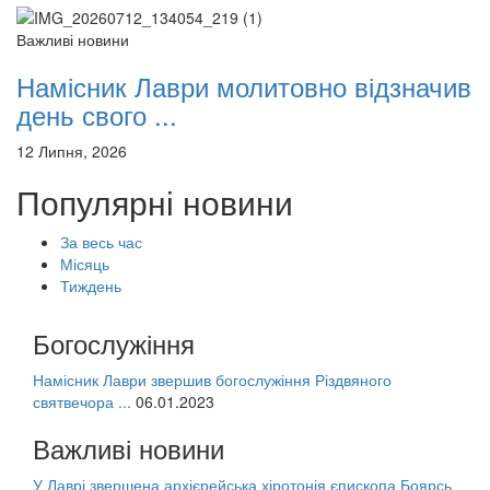
Важливі новини
Намісник Лаври молитовно відзначив
день свого ...
12 Липня, 2026
Популярні новини
За весь час
Місяць
Тиждень
Богослужіння
Намісник Лаври звершив богослужіння Різдвяного
святвечора ...
06.01.2023
Важливі новини
У Лаврі звершена архієрейська хіротонія єпископа Боярсь