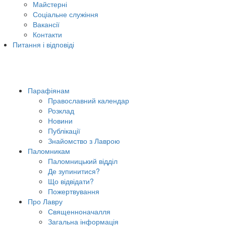
Майстерні
Соціальне служіння
Вакансії
Контакти
Питання і відповіді
Парафіянам
Православний календар
Розклад
Новини
Публікації
Знайомство з Лаврою
Паломникам
Паломницький відділ
Де зупинитися?
Що відвідати?
Пожертвування
Про Лавру
Священноначалля
Загальна інформація