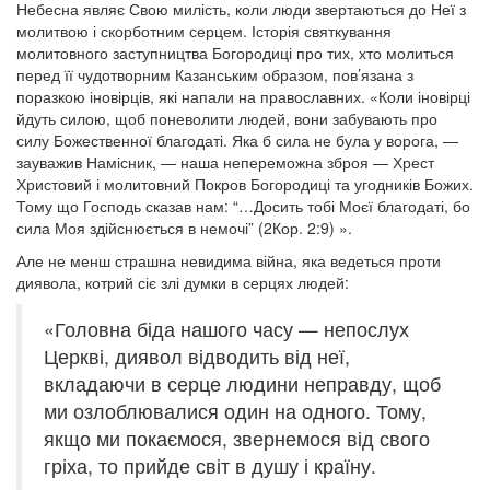
Небесна являє Свою милість, коли люди звертаються до Неї з
молитвою і скорботним серцем. Історія святкування
молитовного заступництва Богородиці про тих, хто молиться
перед її чудотворним Казанським образом, пов’язана з
поразкою іновірців, які напали на православних. «Коли іновірці
йдуть силою, щоб поневолити людей, вони забувають про
силу Божественної благодаті. Яка б сила не була у ворога, —
зауважив Намісник, — наша непереможна зброя — Хрест
Христовий і молитовний Покров Богородиці та угодників Божих.
Тому що Господь сказав нам: “…Досить тобі Моєї благодаті, бо
сила Моя здійснюється в немочі” (2Кор. 2:9) ».
Але не менш страшна невидима війна, яка ведеться проти
диявола, котрий сіє злі думки в серцях людей:
«Головна біда нашого часу — непослух
Церкві, диявол відводить від неї,
вкладаючи в серце людини неправду, щоб
ми озлоблювалися один на одного. Тому,
якщо ми покаємося, звернемося від свого
гріха, то прийде світ в душу і країну.