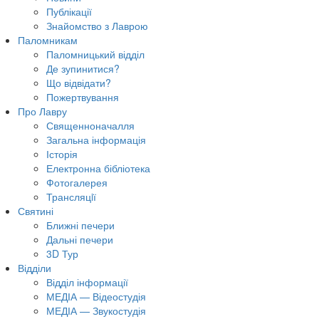
Публікації
Знайомство з Лаврою
Паломникам
Паломницький відділ
Де зупинитися?
Що відвідати?
Пожертвування
Про Лавру
Священноначалля
Загальна інформація
Історія
Електронна бібліотека
Фотогалерея
Трансляцiї
Святині
Ближні печери
Дальні печери
3D Тур
Відділи
Відділ інформації
МЕДІА — Відеостудія
МЕДІА — Звукостудія