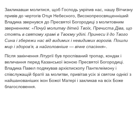
Закликавши молитися, щоб Господь укріпив нас, нашу Вітчизну
привів до чертогів Отця Небесного, Високопреосвященніший
Владика звернувся до Пресвятої Богородиці з молитовним
зверненням:
«Почуй молитву дітей Твоїх, Пречиста Діва, що
стоять в святому храмі в Твоєму уділі. Принеси її до Твого
Сина і збережи нас від видимих і невидимих ворогів. Пошли
мир і здоров’я, а найголовніше — вічне спасіння»
.
Після закінчення Літургії був проспіваний тропар, кондак і
величання перед Казанської іконою Пресвятої Богородиці.
Владика Павел подякував архієпископу Пантелеімону і
співслужащій братії за молитви, привітав усіх зі святом однієї з
найшанованіших ікон Божої Матері і закликав на всіх Боже
благословення.