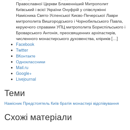
Православної Церкви Блаженніший Митрополит
Київський і всієї України Онуфрій у співслужінні
Намісника Свято-Успенської Києво-Печерської Лаври
митрополита Вишгородського і Чорнобильського Павла,
керуючого справами УПЦ митрополита Бориспільського і
Броварського Антонія, преосвященних архіпастирів,
численного монастирського духовенства, кліриків […]
Facebook
Twitter
ВКонтакте
Одноклассники
Mail.ru
Google+
Livejournal
Теми
Намісник
Предстоятель
Київ
братія
монастирі
відспівування
Схожі матеріали