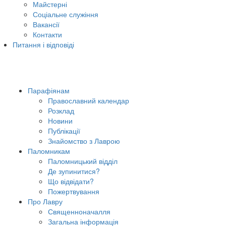
Майстерні
Соціальне служіння
Вакансії
Контакти
Питання і відповіді
Парафіянам
Православний календар
Розклад
Новини
Публікації
Знайомство з Лаврою
Паломникам
Паломницький відділ
Де зупинитися?
Що відвідати?
Пожертвування
Про Лавру
Священноначалля
Загальна інформація