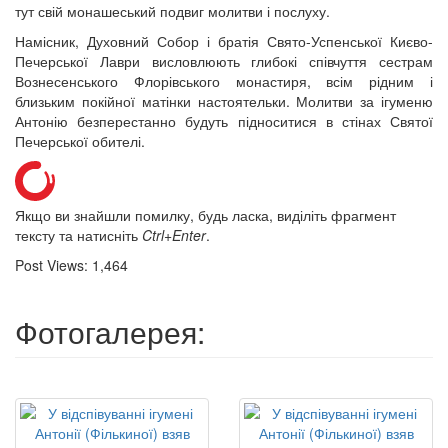
тут свій монашеський подвиг молитви і послуху.
Намісник, Духовний Собор і братія Свято-Успенської Києво-
Печерської Лаври висловлюють глибокі співчуття сестрам
Вознесенського Флорівського монастиря, всім рідним і
близьким покійної матінки настоятельки. Молитви за ігуменю
Антонію безперестанно будуть підноситися в стінах Святої
Печерської обителі.
Якщо ви знайшли помилку, будь ласка, виділіть фрагмент
тексту та натисніть
Ctrl+Enter
.
Post Views:
1,464
Фотогалерея: