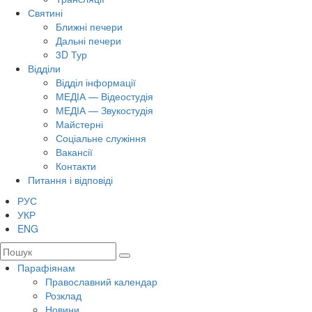
Святині
Ближні печери
Дальні печери
3D Тур
Відділи
Відділ інформації
МЕДІА — Відеостудія
МЕДІА — Звукостудія
Майстерні
Соціальне служіння
Вакансії
Контакти
Питання і відповіді
РУС
УКР
ENG
Парафіянам
Православний календар
Розклад
Новини