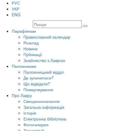
РУС
УКР
ENG
Парафіянам
Православний календар
Розклад
Новини
Публікації
Знайомство з Лаврою
Паломникам
Паломницький відділ
Де зупинитися?
Що відвідати?
Пожертвування
Про Лавру
Священноначалля
Загальна інформація
Історія
Електронна бібліотека
Фотогалерея
Трансляцiї