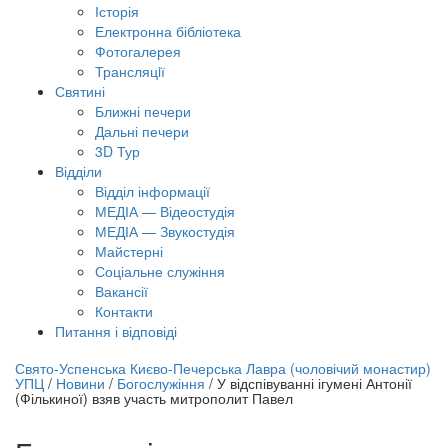
Історія
Електронна бібліотека
Фотогалерея
Трансляцiї
Святині
Ближні печери
Дальні печери
3D Тур
Відділи
Відділ інформації
МЕДІА — Відеостудія
МЕДІА — Звукостудія
Майстерні
Соціальне служіння
Вакансії
Контакти
Питання і відповіді
лайн трансляція |
12 вересня
Свято-Успенська Києво-Печерська Лавра (чоловічий монастир)
УПЦ
/
Новини
/
Богослужіння
/
У відспівуванні ігумені Антонії
азва трансляції
(Фількиної) взяв участь митрополит Павел