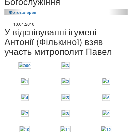
Богослужіння
Фотогалерея
18.04.2018
У відспівуванні ігумені
Антонії (Фількиної) взяв
участь митрополит Павел
онлайн трансляції
Веб-камери
12 сентября 2015
Название трансляции