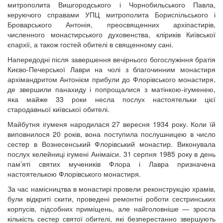
митрополита Вишгородського і Чорнобильського Павла,
керуючого справами УПЦ митрополита Бориспільського і
Броварського Антонія, преосвященних архіпастирів,
численного монастирського духовенства, кліриків Київської
єпархії, а також гостей обителі в священному сані.
Напередодні після завершення вечірнього богослужіння братія
Києво-Печерської Лаври на чолі з благочинним монастиря
архімандритом Антонієм прибули до Флорівського монастиря,
де звершили панахиду і попрощалися з матінкою-ігуменею,
яка майже 33 роки несла послух настоятельки цієї
стародавньої київської обителі.
Майбутня ігуменя народилася 27 вересня 1934 року. Коли їй
виповнилося 20 років, вона поступила послушницею в число
сестер в Вознесенський Флорівський монастир. Виконувала
послух келейниці ігумені Анімаіси. 31 серпня 1985 року в день
пам’яті святих мучеників Флора і Лавра призначена
настоятелькою Флорівського монастиря.
За час намісництва в монастирі провели реконструкцію храмів,
були відкриті скити, проведені ремонтні роботи сестринських
корпусів, підсобних приміщень, але найголовніше — зросла
кількість сестер святої обителі, які безперестанно звершують