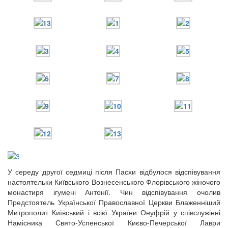
12 сентября 2015
Название трансляции
12 сентября 2015
Название трансляции
12 сентября 2015
Название трансляции
12 сентября 2015
Название трансляции
12 сентября 2015
Название трансляции
12 сентября 2015
Название трансляции
12 сентября 2015
Название трансляции
Перейти до архіву
У середу другої седмиці після Пасхи відбулося відспівування
настоятельки Київського Вознесенського Флорівського жіночого
монастиря ігумені Антонії. Чин відспівування очолив
Предстоятель Української Православної Церкви Блаженніший
Митрополит Київський і всієї України Онуфрій у співслужінні
Намісника Свято-Успенської Києво-Печерської Лаври