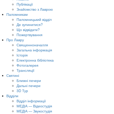
Публікації
Знайомство з Лаврою
Паломникам
Паломницький відділ
Де зупинитися?
Що відвідати?
Пожертвування
Про Лавру
Священноначалля
Загальна інформація
Історія
Електронна бібліотека
Фотогалерея
Трансляцiї
Святині
Ближні печери
Дальні печери
3D Тур
Відділи
Відділ інформації
МЕДІА — Відеостудія
МЕДІА — Звукостудія