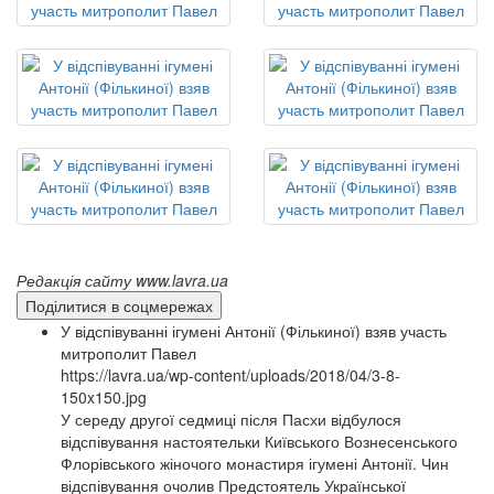
Редакція сайту www.lavra.ua
Поділитися в соцмережах
У відспівуванні ігумені Антонії (Фількиної) взяв участь
митрополит Павел
https://lavra.ua/wp-content/uploads/2018/04/3-8-
150x150.jpg
У середу другої седмиці після Пасхи відбулося
відспівування настоятельки Київського Вознесенського
Флорівського жіночого монастиря ігумені Антонії. Чин
відспівування очолив Предстоятель Української