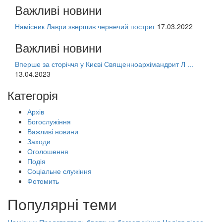
Важливі новини
Намісник Лаври звершив чернечий постриг
17.03.2022
Важливі новини
Вперше за сторіччя у Києві Священноархімандрит Л ...
13.04.2023
Категорія
Архів
Богослужіння
Важливі новини
Заходи
Оголошення
Подія
Соціальне служіння
Фотомить
Популярні теми
Намісник
Предстоятель
братське богослужіння
Неділя
відео