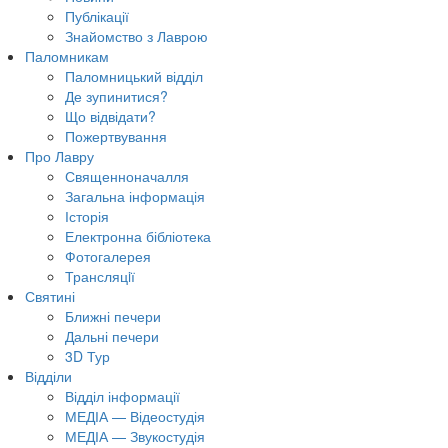
Публікації
Знайомство з Лаврою
Паломникам
Паломницький відділ
Де зупинитися?
Що відвідати?
Пожертвування
Про Лавру
Священноначалля
Загальна інформація
Історія
Електронна бібліотека
Фотогалерея
Трансляцiї
Святині
Ближні печери
Дальні печери
3D Тур
Відділи
Відділ інформації
МЕДІА — Відеостудія
МЕДІА — Звукостудія