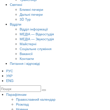
Святині
Ближні печери
Дальні печери
3D Тур
Відділи
Відділ інформації
МЕДІА — Відеостудія
МЕДІА — Звукостудія
Майстерні
Соціальне служіння
Вакансії
Контакти
Питання і відповіді
РУС
УКР
ENG
Парафіянам
Православний календар
Розклад
Новини