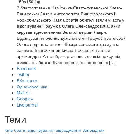
150x150.jpg
З благословення Намісника Свято-Успенської Києво-
Печерської Лаври митрополита Вишгородського і
Чорнобильського Павла братія обителі взяли участь у
відспівуванні Граужіса Олега Олександровича, який
керував відновленням Великої церкви Лаври.
Відспівування очолив духівник сім’ї Граужіс протоієрей
Олександр, настоятель Воскресенського храму в с.
Зазим’я. Благочинний Києво-Печерської Лаври
архімандрит Антоній, звертаючись до всіх присутніх,
сказав: «…багато було перешкод і перепон, з […]
Facebook
Twitter
ВКонтакте
Одноклассники
Mail.ru
Google+
Livejournal
Теми
Київ
братія
відспівування
відродження
Заповідник