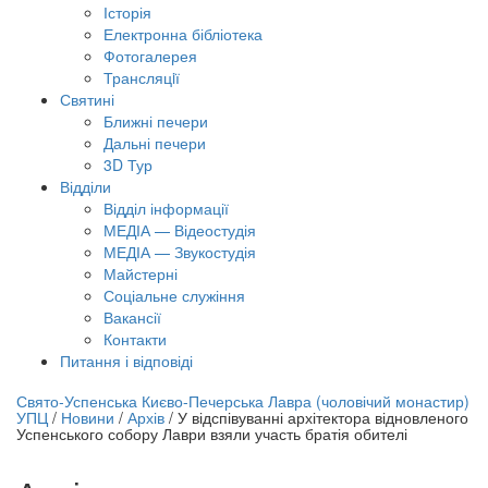
Історія
Електронна бібліотека
Фотогалерея
Трансляцiї
Святині
Ближні печери
Дальні печери
3D Тур
Відділи
Відділ інформації
МЕДІА — Відеостудія
МЕДІА — Звукостудія
Майстерні
Соціальне служіння
Вакансії
Контакти
Питання і відповіді
лайн трансляція |
12 вересня
Свято-Успенська Києво-Печерська Лавра (чоловічий монастир)
УПЦ
/
Новини
/
Архів
/
У відспівуванні архітектора відновленого
азва трансляції
Успенського собору Лаври взяли участь братія обителі