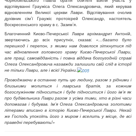
12 сентября 2015
Название трансляции
відспівуванні Граужіса Олега Олександровича, який керував
12 сентября 2015
Название трансляции
відновленням Великої церкви Лаври. Відспівування очолив
12 сентября 2015
Название трансляции
духівник сім’ї Граужіс протоієрей Олександр, настоятель
12 сентября 2015
Название трансляции
Воскресенського храму в с. Зазим’я.
12 сентября 2015
Название трансляции
12 сентября 2015
Название трансляции
Благочинний Києво-Печерської Лаври архімандрит Антоній,
12 сентября 2015
Название трансляции
звертаючись до всіх присутніх, сказав:
«…багато було
перешкод і перепон, з якими нам довелося зіткнутися під
Перейти до архіву
час відновлення головного храму Києво-Печерської Лаври,
але праці, самовідданість і повна віддача богоугодній справі
Олега Олександровича назавжди залишили свій слід в історії
не тільки Лаври, але і всієї України.
Проводжаючи в останню путь цю людину, разом з рідними і
близькими молиться і лаврська братія, за кожним
богослужінням підноситься і буде підноситися і його ім’я як
про будівельника Лаври разом з усіма тими, хто в різні часи
допомагав і будував. Ім’я Олега Олександровича золотими
літерами вписано в історію Києво-Печерської Лаври. Нехай
же Господь упокоїть його з миром і вселить у місце, де всі
праведні перебувають!»