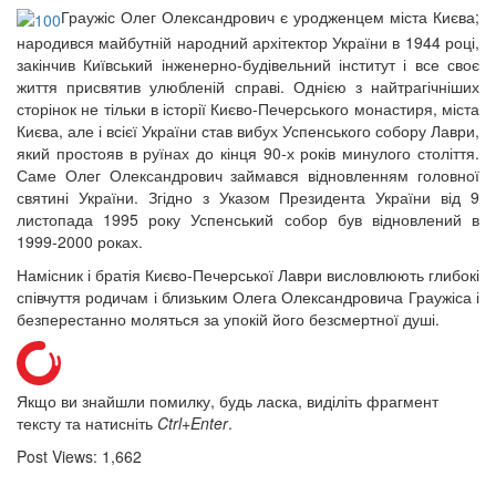
Граужіс Олег Олександрович є уродженцем міста Києва;
народився майбутній народний архітектор України в 1944 році,
закінчив Київський інженерно-будівельний інститут і все своє
життя присвятив улюбленій справі. Однією з найтрагічніших
сторінок не тільки в історії Києво-Печерського монастиря, міста
Києва, але і всієї України став вибух Успенського собору Лаври,
який простояв в руїнах до кінця 90-х років минулого століття.
Саме Олег Олександрович займався відновленням головної
святині України. Згідно з Указом Президента України від 9
листопада 1995 року Успенський собор був відновлений в
1999-2000 роках.
Намісник і братія Києво-Печерської Лаври висловлюють глибокі
співчуття родичам і близьким Олега Олександровича Граужіса і
безперестанно моляться за упокій його безсмертної душі.
Якщо ви знайшли помилку, будь ласка, виділіть фрагмент
тексту та натисніть
Ctrl+Enter
.
Post Views:
1,662