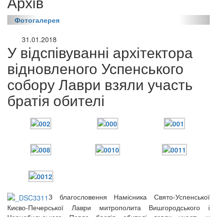
Архів
Фотогалерея
31.01.2018
У відспівуванні архітектора
відновленого Успенського
собору Лаври взяли участь
братія обителі
З благословення Намісника Свято-Успенської
онлайн трансляції
Веб-камери
Києво-Печерської Лаври митрополита Вишгородського і
12 сентября 2015
Название трансляции
Чорнобильського Павла братія обителі взяли участь у