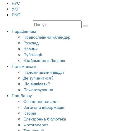
РУС
УКР
ENG
Парафіянам
Православний календар
Розклад
Новини
Публікації
Знайомство з Лаврою
Паломникам
Паломницький відділ
Де зупинитися?
Що відвідати?
Пожертвування
Про Лавру
Священноначалля
Загальна інформація
Історія
Електронна бібліотека
Фотогалерея
Трансляцiї