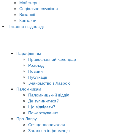
Майстерні
Соціальне служіння
Вакансії
Контакти
Питання і відповіді
Парафіянам
Православний календар
Розклад
Новини
Публікації
Знайомство з Лаврою
Паломникам
Паломницький відділ
Де зупинитися?
Що відвідати?
Пожертвування
Про Лавру
Священноначалля
Загальна інформація