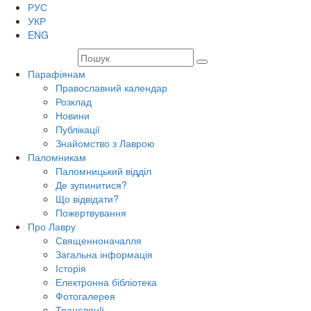
РУС
УКР
ENG
Парафіянам
Православний календар
Розклад
Новини
Публікації
Знайомство з Лаврою
Паломникам
Паломницький відділ
Де зупинитися?
Що відвідати?
Пожертвування
Про Лавру
Священноначалля
Загальна інформація
Історія
Електронна бібліотека
Фотогалерея
Трансляцiї