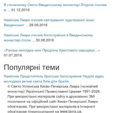
12 сентября 2015
Название трансляции
В столичному Свято-Введенському монастирі Літургію очолив
12 сентября 2015
Название трансляции
м ...
01.12.2016
12 сентября 2015
Название трансляции
12 сентября 2015
Название трансляции
Намісник Лаври очолив святкування чудотворної ікони
12 сентября 2015
Название трансляции
Введенськог ...
28.09.2016
12 сентября 2015
Название трансляции
12 сентября 2015
Название трансляции
Намісник Лаври очолив богослужіння в Введенському
Перейти до архіву
монастирі столи ...
30.08.2016
«Раніше неплідна нині Предтечу Христового народжує…»
01.07.2016
Популярні теми
Намісник
Предстоятель
братське богослужіння
Неділя
відео
молодіжка
великі свята
Київ
діти
братія
© Свято-Успенська Києво-Печерська Лавра (чоловічий
монастир) Української Православної Церкви 1991-2026.
При використанні матеріалів сайту в друкованих ЗМІ
посилання на офіційний сайт Києво-Печерської Лаври
обов'язкове. При використанні матеріалів в Інтернеті
обов'язкове гіперпосилання на www.lavra.ua.