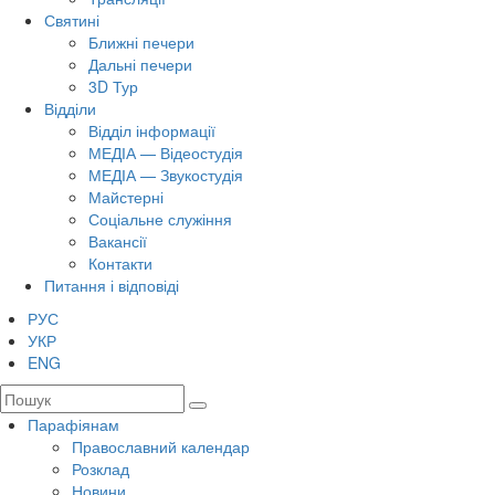
Святині
Ближні печери
Дальні печери
3D Тур
Відділи
Відділ інформації
МЕДІА — Відеостудія
МЕДІА — Звукостудія
Майстерні
Соціальне служіння
Вакансії
Контакти
Питання і відповіді
РУС
УКР
ENG
Парафіянам
Православний календар
Розклад
Новини