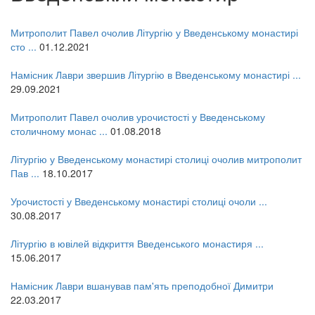
Митрополит Павел очолив Літургію у Введенському монастирі
сто ...
01.12.2021
Намісник Лаври звершив Літургію в Введенському монастирі ...
29.09.2021
Митрополит Павел очолив урочистості у Введенському
столичному монас ...
01.08.2018
Літургію у Введенському монастирі столиці очолив митрополит
Пав ...
18.10.2017
Урочистості у Введенському монастирі столиці очоли ...
30.08.2017
Літургію в ювілей відкриття Введенського монастиря ...
15.06.2017
Намісник Лаври вшанував пам'ять преподобної Димитри
онлайн трансляції
Веб-камери
22.03.2017
12 сентября 2015
Название трансляции