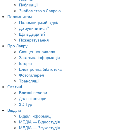
Публікації
Знайомство з Лаврою
Паломникам
Паломницький відділ
Де зупинитися?
Що відвідати?
Пожертвування
Про Лавру
Священноначалля
Загальна інформація
Історія
Електронна бібліотека
Фотогалерея
Трансляцiї
Святині
Ближні печери
Дальні печери
3D Тур
Відділи
Відділ інформації
МЕДІА — Відеостудія
МЕДІА — Звукостудія