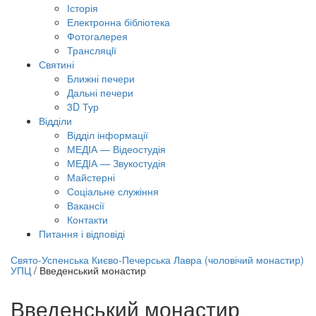
Історія
Електронна бібліотека
Фотогалерея
Трансляцiї
Святині
Ближні печери
Дальні печери
3D Тур
Відділи
Відділ інформації
МЕДІА — Відеостудія
МЕДІА — Звукостудія
Майстерні
Соціальне служіння
Вакансії
Контакти
Питання і відповіді
лайн трансляція |
12 вересня
Свято-Успенська Києво-Печерська Лавра (чоловічий монастир)
УПЦ
/
Введенський монастир
азва трансляції
Введенський монастир