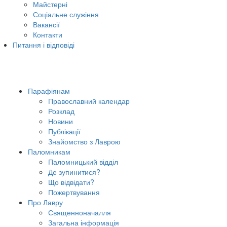
Майстерні
Соціальне служіння
Вакансії
Контакти
Питання і відповіді
Парафіянам
Православний календар
Розклад
Новини
Публікації
Знайомство з Лаврою
Паломникам
Паломницький відділ
Де зупинитися?
Що відвідати?
Пожертвування
Про Лавру
Священноначалля
Загальна інформація