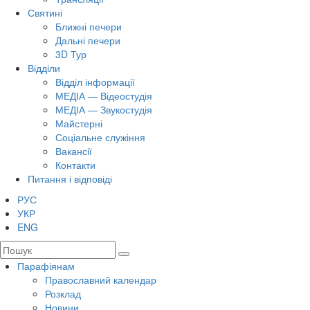
Святині
Ближні печери
Дальні печери
3D Тур
Відділи
Відділ інформації
МЕДІА — Відеостудія
МЕДІА — Звукостудія
Майстерні
Соціальне служіння
Вакансії
Контакти
Питання і відповіді
РУС
УКР
ENG
Парафіянам
Православний календар
Розклад
Новини