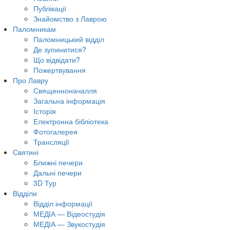
Публікації
Знайомство з Лаврою
Паломникам
Паломницький відділ
Де зупинитися?
Що відвідати?
Пожертвування
Про Лавру
Священноначалля
Загальна інформація
Історія
Електронна бібліотека
Фотогалерея
Трансляцiї
Святині
Ближні печери
Дальні печери
3D Тур
Відділи
Відділ інформації
МЕДІА — Відеостудія
МЕДІА — Звукостудія