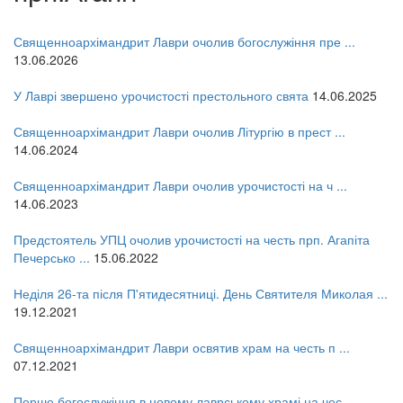
Священноархімандрит Лаври очолив богослужіння пре ...
13.06.2026
У Лаврі звершено урочистості престольного свята
14.06.2025
Священноархімандрит Лаври очолив Літургію в прест ...
14.06.2024
Священноархімандрит Лаври очолив урочистості на ч ...
14.06.2023
Предстоятель УПЦ очолив урочистості на честь прп. Агапіта
Печерсько ...
15.06.2022
Неділя 26-та після П'ятидесятниці. День Святителя Миколая ...
19.12.2021
Священноархімандрит Лаври освятив храм на честь п ...
07.12.2021
онлайн трансляції
Веб-камери
12 сентября 2015
Название трансляции
Перше богослужіння в новому лаврському храмі на чес ...