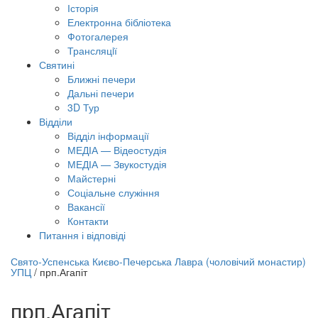
Історія
Електронна бібліотека
Фотогалерея
Трансляцiї
Святині
Ближні печери
Дальні печери
3D Тур
Відділи
Відділ інформації
МЕДІА — Відеостудія
МЕДІА — Звукостудія
Майстерні
Соціальне служіння
Вакансії
Контакти
Питання і відповіді
лайн трансляція |
12 вересня
Свято-Успенська Києво-Печерська Лавра (чоловічий монастир)
УПЦ
/
прп.Агапіт
азва трансляції
прп.Агапіт