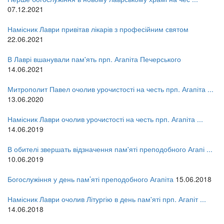
12 сентября 2015
Название трансляции
07.12.2021
12 сентября 2015
Название трансляции
12 сентября 2015
Название трансляции
Намісник Лаври привітав лікарів з професійним святом
12 сентября 2015
Название трансляции
22.06.2021
12 сентября 2015
Название трансляции
12 сентября 2015
Название трансляции
В Лаврі вшанували пам'ять прп. Агапіта Печерського
12 сентября 2015
Название трансляции
14.06.2021
Перейти до архіву
Митрополит Павел очолив урочистості на честь прп. Агапіта ...
13.06.2020
Намісник Лаври очолив урочистості на честь прп. Агапіта ...
14.06.2019
В обителі звершать відзначення пам'яті преподобного Агапі ...
10.06.2019
Богослужіння у день пам’яті преподобного Агапіта
15.06.2018
Намісник Лаври очолив Літургію в день пам'яті прп. Агапіт ...
14.06.2018