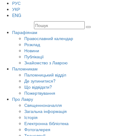
РУС
УКР
ENG
Парафіянам
Православний календар
Розклад
Новини
Публікації
Знайомство з Лаврою
Паломникам
Паломницький відділ
Де зупинитися?
Що відвідати?
Пожертвування
Про Лавру
Священноначалля
Загальна інформація
Історія
Електронна бібліотека
Фотогалерея
Трансляцiї