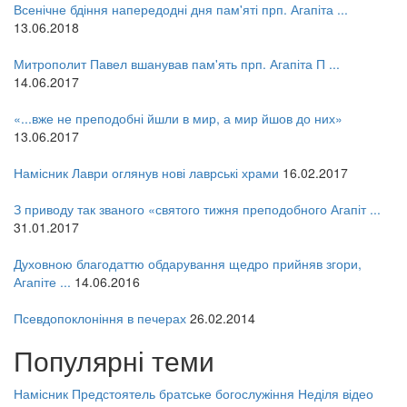
Всенічне бдіння напередодні дня пам'яті прп. Агапіта ...
13.06.2018
Митрополит Павел вшанував пам'ять прп. Агапіта П ...
14.06.2017
«...вже не преподобні йшли в мир, а мир йшов до них»
13.06.2017
Намісник Лаври оглянув нові лаврські храми
16.02.2017
З приводу так званого «святого тижня преподобного Агапіт ...
31.01.2017
Духовною благодаттю обдарування щедро прийняв згори,
Агапіте ...
14.06.2016
Псевдопоклоніння в печерах
26.02.2014
Популярні теми
Намісник
Предстоятель
братське богослужіння
Неділя
відео