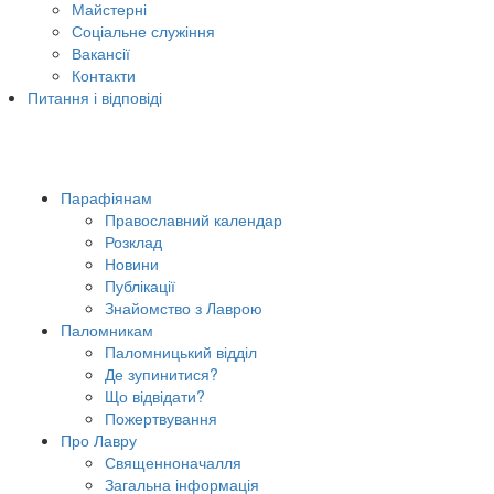
Майстерні
Соціальне служіння
Вакансії
Контакти
Питання і відповіді
Парафіянам
Православний календар
Розклад
Новини
Публікації
Знайомство з Лаврою
Паломникам
Паломницький відділ
Де зупинитися?
Що відвідати?
Пожертвування
Про Лавру
Священноначалля
Загальна інформація