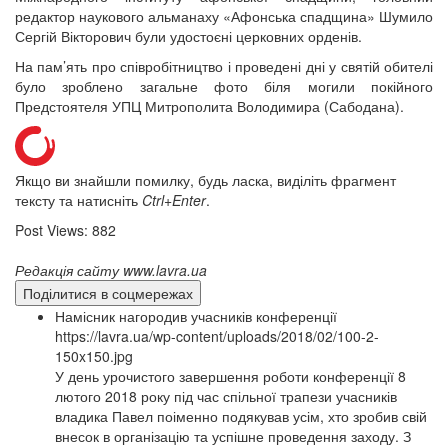
12 сентября 2015
Название трансляции
редактор наукового альманаху «Афонська спадщина» Шумило
12 сентября 2015
Название трансляции
Сергій Вікторович були удостоєні церковних орденів.
12 сентября 2015
Название трансляции
На пам’ять про співробітництво і проведені дні у святій обителі
12 сентября 2015
Название трансляции
було зроблено загальне фото біля могили покійного
12 сентября 2015
Название трансляции
Предстоятеля УПЦ Митрополита Володимира (Сабодана).
12 сентября 2015
Название трансляции
12 сентября 2015
Название трансляции
Перейти до архіву
Якщо ви знайшли помилку, будь ласка, виділіть фрагмент
тексту та натисніть
Ctrl+Enter
.
Post Views:
882
Редакція сайту www.lavra.ua
Поділитися в соцмережах
Намісник нагородив учасників конференції
https://lavra.ua/wp-content/uploads/2018/02/100-2-
150x150.jpg
У день урочистого завершення роботи конференції 8
лютого 2018 року під час спільної трапези учасників
владика Павел поіменно подякував усім, хто зробив свій
внесок в організацію та успішне проведення заходу. З