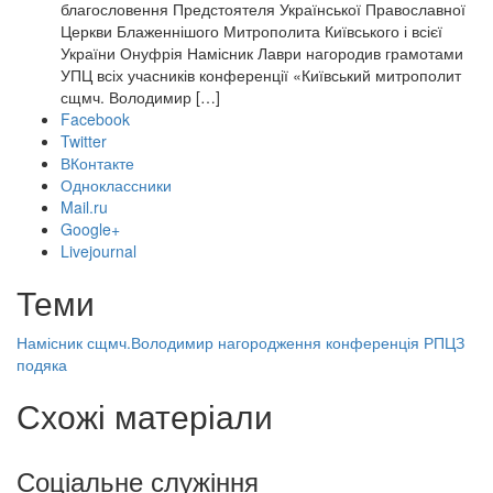
благословення Предстоятеля Української Православної
Церкви Блаженнішого Митрополита Київського і всієї
України Онуфрія Намісник Лаври нагородив грамотами
УПЦ всіх учасників конференції «Київський митрополит
сщмч. Володимир […]
Facebook
Twitter
ВКонтакте
Одноклассники
Mail.ru
Google+
Livejournal
Теми
Намісник
сщмч.Володимир
нагородження
конференція
РПЦЗ
подяка
Схожі матеріали
Соціальне служіння