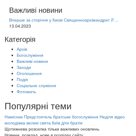
Важливі новини
Вперше за сторіччя у Києві Священноархімандрит Л ...
13.04.2023
Категорія
Архів
Богослужіння
Важливі новини
Заходи
Оголошення
Подія
Соціальне служіння
Фотомить
Популярні теми
Намісник
Предстоятель
братське богослужіння
Неділя
відео
молодіжка
великі свята
Київ
діти
братія
Щотижнева розсилка тільки важливих оновлень
Новини, розклад, нове в розділах сайту