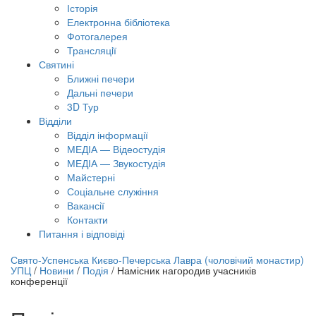
Історія
Електронна бібліотека
Фотогалерея
Трансляцiї
Святині
Ближні печери
Дальні печери
3D Тур
Відділи
Відділ інформації
МЕДІА — Відеостудія
МЕДІА — Звукостудія
Майстерні
Соціальне служіння
Вакансії
Контакти
Питання і відповіді
лайн трансляція |
12 вересня
Свято-Успенська Києво-Печерська Лавра (чоловічий монастир)
УПЦ
/
Новини
/
Подія
/
Намісник нагородив учасників
азва трансляції
конференції