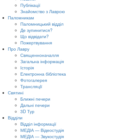
Публікації
Знайомство з Лаврою
Паломникам
Паломницький відділ
Де зупинитися?
Що відвідати?
Пожертвування
Про Лавру
Священноначалля
Загальна інформація
Історія
Електронна бібліотека
Фотогалерея
Трансляцiї
Святині
Ближні печери
Дальні печери
3D Тур
Відділи
Відділ інформації
МЕДІА — Відеостудія
МЕДІА — Звукостудія