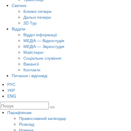
Святині
Ближні печери
Дальні печери
3D Тур
Відділи
Відділ інформації
МЕДІА — Відеостудія
МЕДІА — Звукостудія
Майстерні
Соціальне служіння
Вакансії
Контакти
Питання і відповіді
РУС
УКР
ENG
Парафіянам
Православний календар
Розклад
Новини