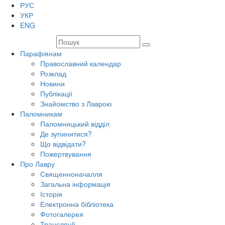
РУС
УКР
ENG
Парафіянам
Православний календар
Розклад
Новини
Публікації
Знайомство з Лаврою
Паломникам
Паломницький відділ
Де зупинитися?
Що відвідати?
Пожертвування
Про Лавру
Священноначалля
Загальна інформація
Історія
Електронна бібліотека
Фотогалерея
Трансляцiї