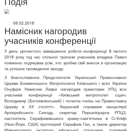
Подія
08.02.2018
Намісник нагородив
учасників конференції
У день урочистого завершення роботи конференції 8 лютого
2018 року під час спільної трапези учасників владика Павел
поіменно подякував усім, хто зробив свій внесок в організацію
та успішне проведення заходу.
З благословення Предстоятеля Української Православної
Церкви Блаженнішого Митрополита Київського і всієї України
Онуфрія Намісник Лаври нагородив грамотами УПЦ всіх
учасників конференції «Київський митрополит сщмч.
Володимир (Богоявленський) і початок гонінь на Православну
Церкву в ХХ столітті». Керуючий справами канцелярії
Архієрейського Синоду, секретар Першоієрарха РПЦЗ,
настоятель Серафимівського храму-пам’ятника в Сі-Кліфі
онлайн трансляції
Веб-камери
(Нью-Йорк, США) протоієрей Серафим Ган, а також директор
12 сентября 2015
Название трансляции
Міжнародного інституту афонської спадщини, головний