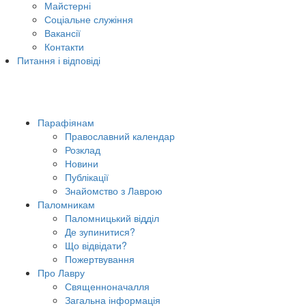
Майстерні
Соціальне служіння
Вакансії
Контакти
Питання і відповіді
Парафіянам
Православний календар
Розклад
Новини
Публікації
Знайомство з Лаврою
Паломникам
Паломницький відділ
Де зупинитися?
Що відвідати?
Пожертвування
Про Лавру
Священноначалля
Загальна інформація