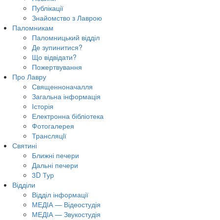
Публікації
Знайомство з Лаврою
Паломникам
Паломницький відділ
Де зупинитися?
Що відвідати?
Пожертвування
Про Лавру
Священноначалля
Загальна інформація
Історія
Електронна бібліотека
Фотогалерея
Трансляцiї
Святині
Ближні печери
Дальні печери
3D Тур
Відділи
Відділ інформації
МЕДІА — Відеостудія
МЕДІА — Звукостудія