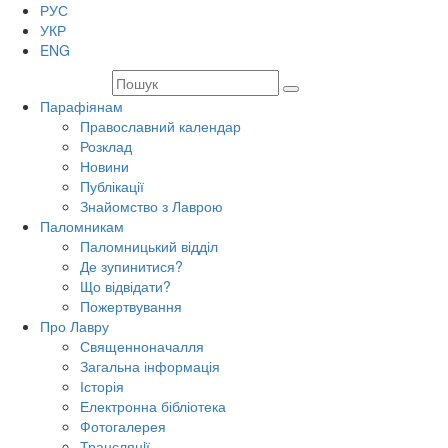
РУС
УКР
ENG
Парафіянам
Православний календар
Розклад
Новини
Публікації
Знайомство з Лаврою
Паломникам
Паломницький відділ
Де зупинитися?
Що відвідати?
Пожертвування
Про Лавру
Священноначалля
Загальна інформація
Історія
Електронна бібліотека
Фотогалерея
Трансляцiї