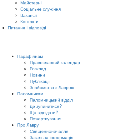
Майстерні
Соціальне служіння
Вакансії
Контакти
Питання і відповіді
Парафіянам
Православний календар
Розклад
Новини
Публікації
Знайомство з Лаврою
Паломникам
Паломницький відділ
Де зупинитися?
Що відвідати?
Пожертвування
Про Лавру
Священноначалля
Загальна інформація