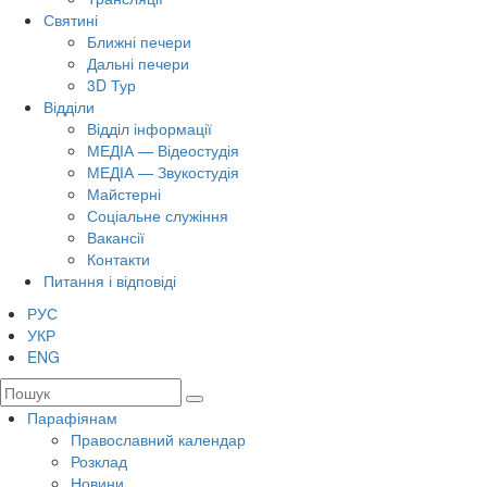
Святині
Ближні печери
Дальні печери
3D Тур
Відділи
Відділ інформації
МЕДІА — Відеостудія
МЕДІА — Звукостудія
Майстерні
Соціальне служіння
Вакансії
Контакти
Питання і відповіді
РУС
УКР
ENG
Парафіянам
Православний календар
Розклад
Новини