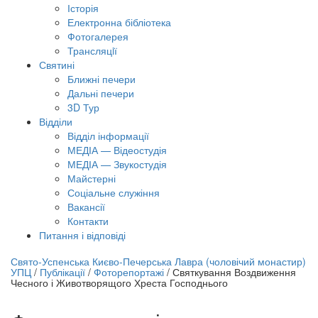
Історія
Електронна бібліотека
Фотогалерея
Трансляцiї
Святині
Ближні печери
Дальні печери
3D Тур
Відділи
Відділ інформації
МЕДІА — Відеостудія
МЕДІА — Звукостудія
Майстерні
Соціальне служіння
Вакансії
Контакти
Питання і відповіді
лайн трансляція |
12 вересня
Свято-Успенська Києво-Печерська Лавра (чоловічий монастир)
УПЦ
/
Публікації
/
Фоторепортажі
/
Святкування Воздвиження
азва трансляції
Чесного і Животворящого Хреста Господнього