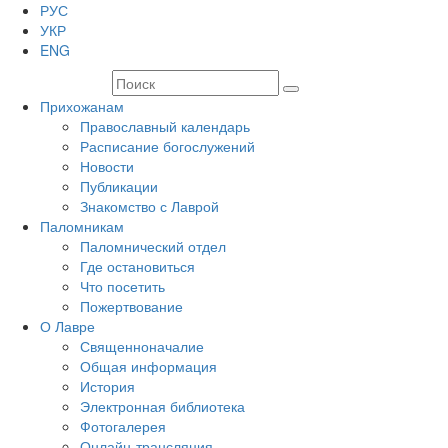
РУС
УКР
ENG
Прихожанам
Православный календарь
Расписание богослужений
Новости
Публикации
Знакомство с Лаврой
Паломникам
Паломнический отдел
Где остановиться
Что посетить
Пожертвование
О Лавре
Священноначалие
Общая информация
История
Электронная библиотека
Фотогалерея
Онлайн-трансляция