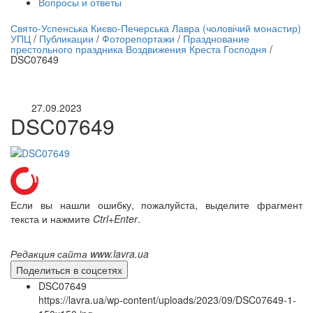
Вопросы и ответы
нлайн трансляция |
12 сентября
Свято-Успенська Києво-Печерська Лавра (чоловічий монастир)
УПЦ
/
Публикации
/
Фоторепортажи
/
Празднование
Название трансляции
престольного праздника Воздвижения Креста Господня
/
DSC07649
27.09.2023
DSC07649
Если вы нашли ошибку, пожалуйста, выделите фрагмент
текста и нажмите
Ctrl+Enter
.
Редакция сайта www.lavra.ua
Поделиться в соцсетях
DSC07649
https://lavra.ua/wp-content/uploads/2023/09/DSC07649-1-