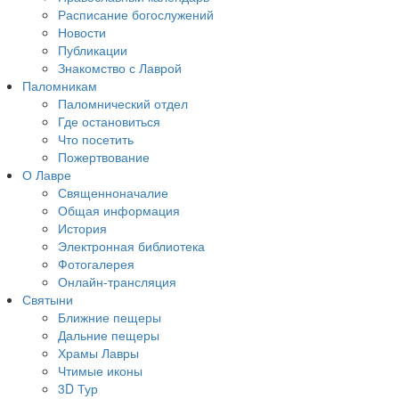
Расписание богослужений
Новости
Публикации
Знакомство с Лаврой
Паломникам
Паломнический отдел
Где остановиться
Что посетить
Пожертвование
О Лавре
Священноначалие
Общая информация
История
Электронная библиотека
Фотогалерея
Онлайн-трансляция
Святыни
Ближние пещеры
Дальние пещеры
Храмы Лавры
Чтимые иконы
3D Тур