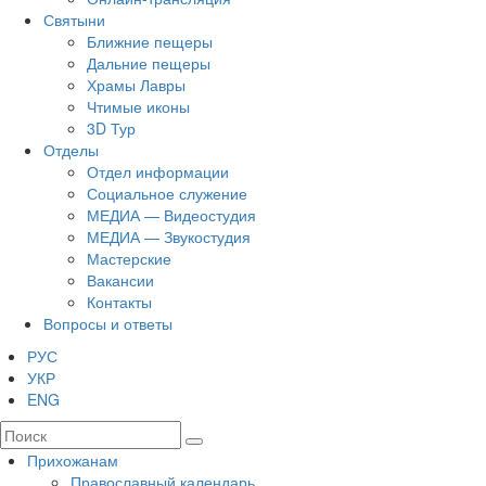
Святыни
Ближние пещеры
Дальние пещеры
Храмы Лавры
Чтимые иконы
3D Тур
Отделы
Отдел информации
Социальное служение
МЕДИА — Видеостудия
МЕДИА — Звукостудия
Мастерские
Вакансии
Контакты
Вопросы и ответы
РУС
УКР
ENG
Прихожанам
Православный календарь