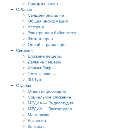
Пожертвование
О Лавре
Священноначалие
Общая информация
История
Электронная библиотека
Фотогалерея
Онлайн-трансляция
Святыни
Ближние пещеры
Дальние пещеры
Храмы Лавры
Чтимые иконы
3D Тур
Отделы
Отдел информации
Социальное служение
МЕДИА — Видеостудия
МЕДИА — Звукостудия
Мастерские
Вакансии
Контакты