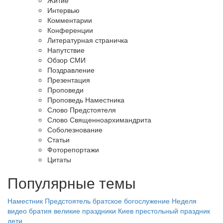
Житие
Интервью
Комментарии
Конференции
Литературная страничка
Напутствие
Обзор СМИ
Поздравление
Презентация
Проповеди
Проповедь Наместника
Слово Предстоятеля
Слово Священноархимандрита
Соболезнование
Статьи
Фоторепортажи
Цитаты
Популярные темы
Наместник
Предстоятель
братское богослужение
Неделя
видео
братия
великие праздники
Киев
престольный праздник
дети