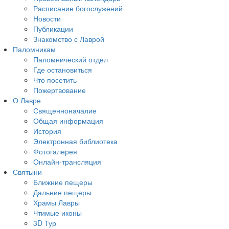
Расписание богослужений
Новости
Публикации
Знакомство с Лаврой
Паломникам
Паломнический отдел
Где остановиться
Что посетить
Пожертвование
О Лавре
Священноначалие
Общая информация
История
Электронная библиотека
Фотогалерея
Онлайн-трансляция
Святыни
Ближние пещеры
Дальние пещеры
Храмы Лавры
Чтимые иконы
3D Тур