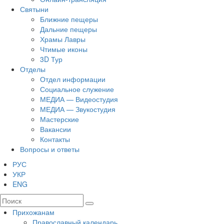
Святыни
Ближние пещеры
Дальние пещеры
Храмы Лавры
Чтимые иконы
3D Тур
Отделы
Отдел информации
Социальное служение
МЕДИА — Видеостудия
МЕДИА — Звукостудия
Мастерские
Вакансии
Контакты
Вопросы и ответы
РУС
УКР
ENG
Прихожанам
Православный календарь