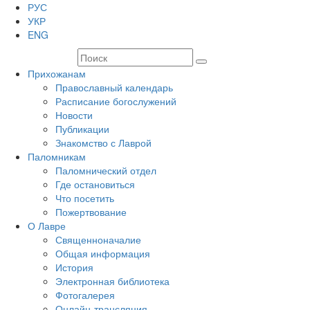
РУС
УКР
ENG
Прихожанам
Православный календарь
Расписание богослужений
Новости
Публикации
Знакомство с Лаврой
Паломникам
Паломнический отдел
Где остановиться
Что посетить
Пожертвование
О Лавре
Священноначалие
Общая информация
История
Электронная библиотека
Фотогалерея
Онлайн-трансляция