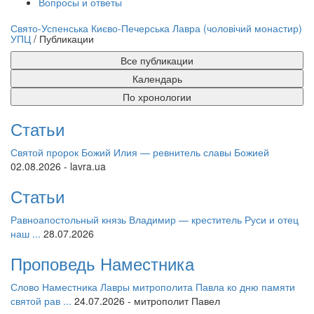
Вопросы и ответы
нлайн трансляция |
12 сентября
Свято-Успенська Києво-Печерська Лавра (чоловічий монастир)
УПЦ
/
Публикации
Название трансляции
Все публикации
Календарь
По хронологии
Статьи
Святой пророк Божий Илия — ревнитель славы Божией
02.08.2026 - lavra.ua
Статьи
Равноапостольный князь Владимир — креститель Руси и отец
наш ...
28.07.2026
Проповедь Наместника
Слово Наместника Лавры митрополита Павла ко дню памяти
святой рав ...
24.07.2026 - митрополит Павел