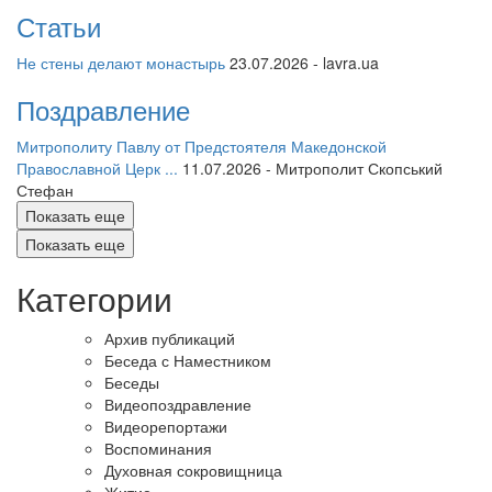
Статьи
Не стены делают монастырь
23.07.2026 - lavra.ua
Онлайн трансляции
Веб-камеры
Поздравление
12 сентября 2015
Название трансляции
12 сентября 2015
Название трансляции
Митрополиту Павлу от Предстоятеля Македонской
12 сентября 2015
Название трансляции
Православной Церк ...
11.07.2026 - Митрополит Скопський
12 сентября 2015
Название трансляции
Стефан
12 сентября 2015
Название трансляции
Показать еще
12 сентября 2015
Название трансляции
Показать еще
12 сентября 2015
Название трансляции
12 сентября 2015
Название трансляции
Категории
Перейти к архиву
Архив публикаций
Беседа с Наместником
Беседы
Видеопоздравление
Видеорепортажи
Воспоминания
Духовная сокровищница