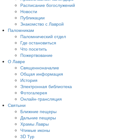
Расписание богослужений
Новости
Публикации
Знакомство с Лаврой
Паломникам
Паломнический отдел
Где остановиться
Что посетить
Пожертвование
О Лавре
Священноначалие
Общая информация
История
Электронная библиотека
Фотогалерея
Онлайн-трансляция
Святыни
Ближние пещеры
Дальние пещеры
Храмы Лавры
Чтимые иконы
3D Тур