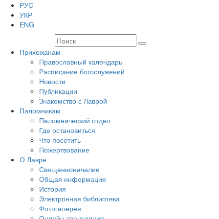
РУС
УКР
ENG
Прихожанам
Православный календарь
Расписание богослужений
Новости
Публикации
Знакомство с Лаврой
Паломникам
Паломнический отдел
Где остановиться
Что посетить
Пожертвование
О Лавре
Священноначалие
Общая информация
История
Электронная библиотека
Фотогалерея
Онлайн-трансляция