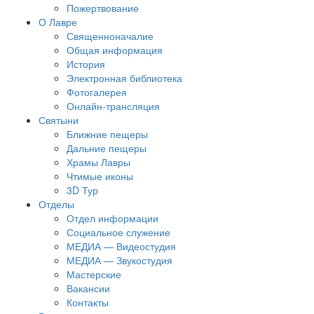
Пожертвование
О Лавре
Священноначалие
Общая информация
История
Электронная библиотека
Фотогалерея
Онлайн-трансляция
Святыни
Ближние пещеры
Дальние пещеры
Храмы Лавры
Чтимые иконы
3D Тур
Отделы
Отдел информации
Социальное служение
МЕДИА — Видеостудия
МЕДИА — Звукостудия
Мастерские
Вакансии
Контакты