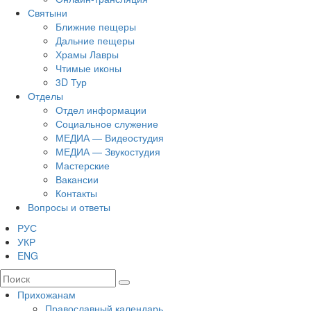
Святыни
Ближние пещеры
Дальние пещеры
Храмы Лавры
Чтимые иконы
3D Тур
Отделы
Отдел информации
Социальное служение
МЕДИА — Видеостудия
МЕДИА — Звукостудия
Мастерские
Вакансии
Контакты
Вопросы и ответы
РУС
УКР
ENG
Прихожанам
Православный календарь