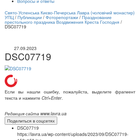
Вопросы и ответы
нлайн трансляция |
12 сентября
Свято-Успенська Києво-Печерська Лавра (чоловічий монастир)
УПЦ
/
Публикации
/
Фоторепортажи
/
Празднование
Название трансляции
престольного праздника Воздвижения Креста Господня
/
DSC07719
27.09.2023
DSC07719
Если вы нашли ошибку, пожалуйста, выделите фрагмент
текста и нажмите
Ctrl+Enter
.
Редакция сайта www.lavra.ua
Поделиться в соцсетях
DSC07719
https://lavra.ua/wp-content/uploads/2023/09/DSC07719-