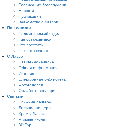
Расписание богослужений
Новости
Публикации
Знакомство с Лаврой
Паломникам
Паломнический отдел
Где остановиться
Что посетить
Пожертвование
О Лавре
Священноначалие
Общая информация
История
Электронная библиотека
Фотогалерея
Онлайн-трансляция
Святыни
Ближние пещеры
Дальние пещеры
Храмы Лавры
Чтимые иконы
3D Тур