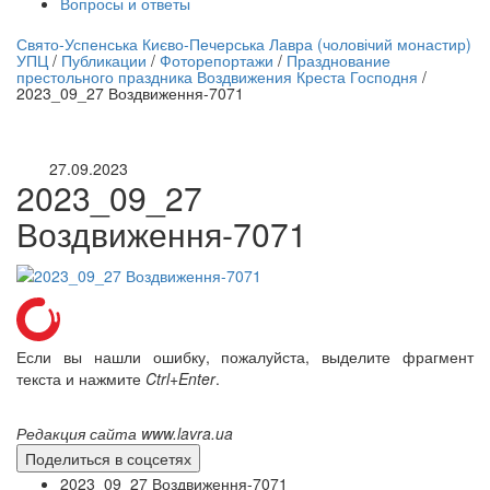
Вопросы и ответы
нлайн трансляция |
12 сентября
Свято-Успенська Києво-Печерська Лавра (чоловічий монастир)
УПЦ
/
Публикации
/
Фоторепортажи
/
Празднование
Название трансляции
престольного праздника Воздвижения Креста Господня
/
2023_09_27 Воздвиження-7071
27.09.2023
2023_09_27
Воздвиження-7071
Если вы нашли ошибку, пожалуйста, выделите фрагмент
текста и нажмите
Ctrl+Enter
.
Редакция сайта www.lavra.ua
Поделиться в соцсетях
2023_09_27 Воздвиження-7071