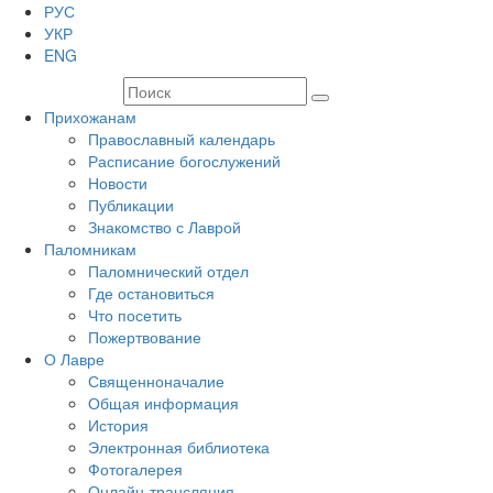
РУС
УКР
ENG
Прихожанам
Православный календарь
Расписание богослужений
Новости
Публикации
Знакомство с Лаврой
Паломникам
Паломнический отдел
Где остановиться
Что посетить
Пожертвование
О Лавре
Священноначалие
Общая информация
История
Электронная библиотека
Фотогалерея
Онлайн-трансляция