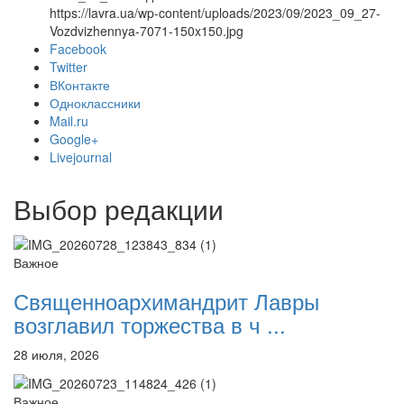
https://lavra.ua/wp-content/uploads/2023/09/2023_09_27-
Vozdvizhennya-7071-150x150.jpg
Facebook
Twitter
Онлайн трансляции
Веб-камеры
ВКонтакте
12 сентября 2015
Название трансляции
Одноклассники
12 сентября 2015
Название трансляции
Mail.ru
12 сентября 2015
Название трансляции
Google+
12 сентября 2015
Название трансляции
Livejournal
12 сентября 2015
Название трансляции
12 сентября 2015
Название трансляции
Выбор редакции
12 сентября 2015
Название трансляции
12 сентября 2015
Название трансляции
Перейти к архиву
Важное
Священноархимандрит Лавры
возглавил торжества в ч ...
28 июля, 2026
Важное