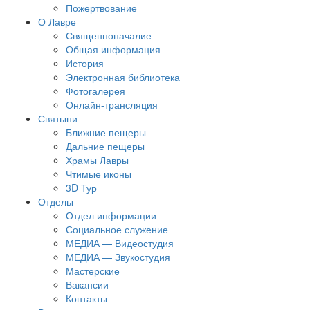
Пожертвование
О Лавре
Священноначалие
Общая информация
История
Электронная библиотека
Фотогалерея
Онлайн-трансляция
Святыни
Ближние пещеры
Дальние пещеры
Храмы Лавры
Чтимые иконы
3D Тур
Отделы
Отдел информации
Социальное служение
МЕДИА — Видеостудия
МЕДИА — Звукостудия
Мастерские
Вакансии
Контакты