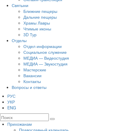
Святыни
Ближние пещеры
Дальние пещеры
Храмы Лавры
Чтимые иконы
3D Тур
Отделы
Отдел информации
Социальное служение
МЕДИА — Видеостудия
МЕДИА — Звукостудия
Мастерские
Вакансии
Контакты
Вопросы и ответы
РУС
УКР
ENG
Прихожанам
Православный календарь