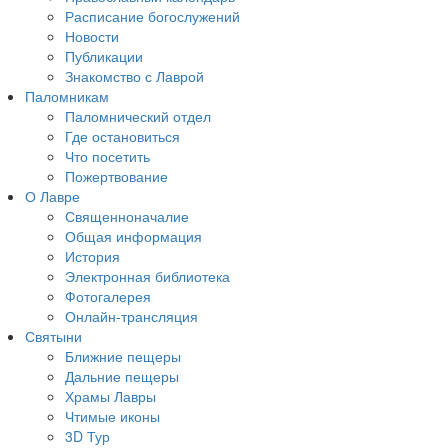
Расписание богослужений
Новости
Публикации
Знакомство с Лаврой
Паломникам
Паломнический отдел
Где остановиться
Что посетить
Пожертвование
О Лавре
Священноначалие
Общая информация
История
Электронная библиотека
Фотогалерея
Онлайн-трансляция
Святыни
Ближние пещеры
Дальние пещеры
Храмы Лавры
Чтимые иконы
3D Тур