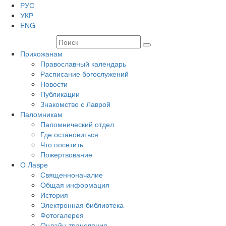
РУС
УКР
ENG
Прихожанам
Православный календарь
Расписание богослужений
Новости
Публикации
Знакомство с Лаврой
Паломникам
Паломнический отдел
Где остановиться
Что посетить
Пожертвование
О Лавре
Священноначалие
Общая информация
История
Электронная библиотека
Фотогалерея
Онлайн-трансляция