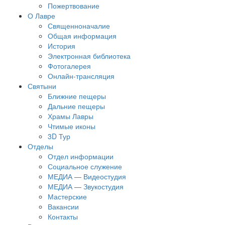
Пожертвование
О Лавре
Священноначалие
Общая информация
История
Электронная библиотека
Фотогалерея
Онлайн-трансляция
Святыни
Ближние пещеры
Дальние пещеры
Храмы Лавры
Чтимые иконы
3D Тур
Отделы
Отдел информации
Социальное служение
МЕДИА — Видеостудия
МЕДИА — Звукостудия
Мастерские
Вакансии
Контакты