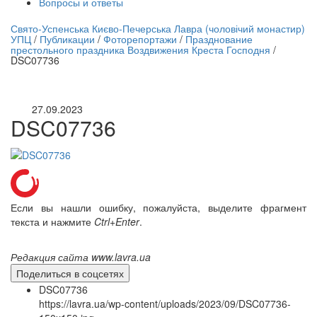
Вопросы и ответы
нлайн трансляция |
12 сентября
Свято-Успенська Києво-Печерська Лавра (чоловічий монастир)
УПЦ
/
Публикации
/
Фоторепортажи
/
Празднование
Название трансляции
престольного праздника Воздвижения Креста Господня
/
DSC07736
27.09.2023
DSC07736
Если вы нашли ошибку, пожалуйста, выделите фрагмент
текста и нажмите
Ctrl+Enter
.
Редакция сайта www.lavra.ua
Поделиться в соцсетях
DSC07736
https://lavra.ua/wp-content/uploads/2023/09/DSC07736-