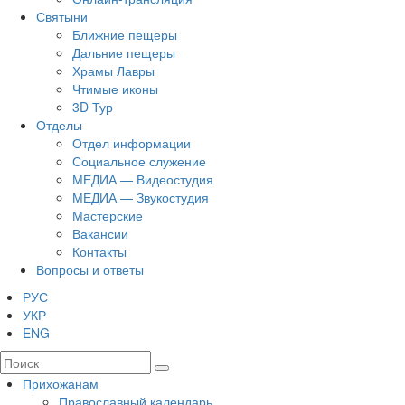
Святыни
Ближние пещеры
Дальние пещеры
Храмы Лавры
Чтимые иконы
3D Тур
Отделы
Отдел информации
Социальное служение
МЕДИА — Видеостудия
МЕДИА — Звукостудия
Мастерские
Вакансии
Контакты
Вопросы и ответы
РУС
УКР
ENG
Прихожанам
Православный календарь