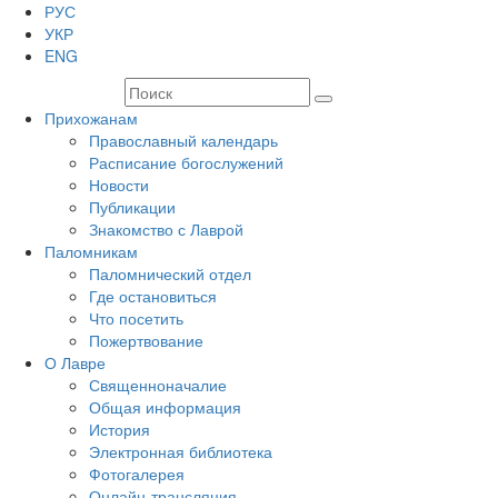
РУС
УКР
ENG
Прихожанам
Православный календарь
Расписание богослужений
Новости
Публикации
Знакомство с Лаврой
Паломникам
Паломнический отдел
Где остановиться
Что посетить
Пожертвование
О Лавре
Священноначалие
Общая информация
История
Электронная библиотека
Фотогалерея
Онлайн-трансляция