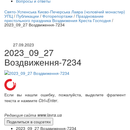
Вопросы и ответы
нлайн трансляция |
12 сентября
Свято-Успенська Києво-Печерська Лавра (чоловічий монастир)
УПЦ
/
Публикации
/
Фоторепортажи
/
Празднование
Название трансляции
престольного праздника Воздвижения Креста Господня
/
2023_09_27 Воздвиження-7234
27.09.2023
2023_09_27
Воздвиження-7234
Если вы нашли ошибку, пожалуйста, выделите фрагмент
текста и нажмите
Ctrl+Enter
.
Редакция сайта www.lavra.ua
Поделиться в соцсетях
2023_09_27 Воздвиження-7234