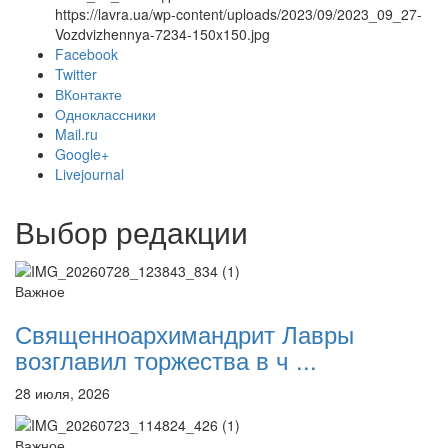
https://lavra.ua/wp-content/uploads/2023/09/2023_09_27-
Vozdvizhennya-7234-150x150.jpg
Facebook
Twitter
Онлайн трансляции
Веб-камеры
ВКонтакте
12 сентября 2015
Название трансляции
Одноклассники
12 сентября 2015
Название трансляции
Mail.ru
12 сентября 2015
Название трансляции
Google+
12 сентября 2015
Название трансляции
Livejournal
12 сентября 2015
Название трансляции
12 сентября 2015
Название трансляции
Выбор редакции
12 сентября 2015
Название трансляции
12 сентября 2015
Название трансляции
Перейти к архиву
Важное
Священноархимандрит Лавры
возглавил торжества в ч ...
28 июля, 2026
Важное