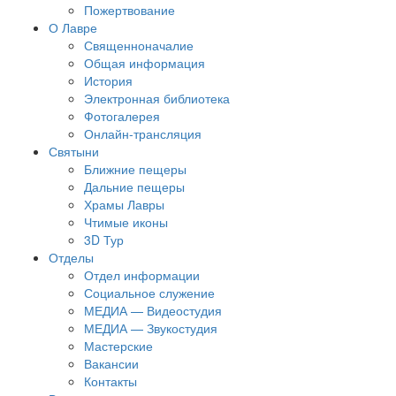
Пожертвование
О Лавре
Священноначалие
Общая информация
История
Электронная библиотека
Фотогалерея
Онлайн-трансляция
Святыни
Ближние пещеры
Дальние пещеры
Храмы Лавры
Чтимые иконы
3D Тур
Отделы
Отдел информации
Социальное служение
МЕДИА — Видеостудия
МЕДИА — Звукостудия
Мастерские
Вакансии
Контакты