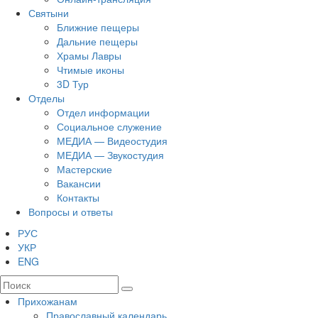
Святыни
Ближние пещеры
Дальние пещеры
Храмы Лавры
Чтимые иконы
3D Тур
Отделы
Отдел информации
Социальное служение
МЕДИА — Видеостудия
МЕДИА — Звукостудия
Мастерские
Вакансии
Контакты
Вопросы и ответы
РУС
УКР
ENG
Прихожанам
Православный календарь