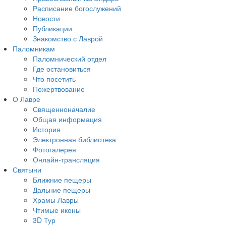
Расписание богослужений
Новости
Публикации
Знакомство с Лаврой
Паломникам
Паломнический отдел
Где остановиться
Что посетить
Пожертвование
О Лавре
Священноначалие
Общая информация
История
Электронная библиотека
Фотогалерея
Онлайн-трансляция
Святыни
Ближние пещеры
Дальние пещеры
Храмы Лавры
Чтимые иконы
3D Тур