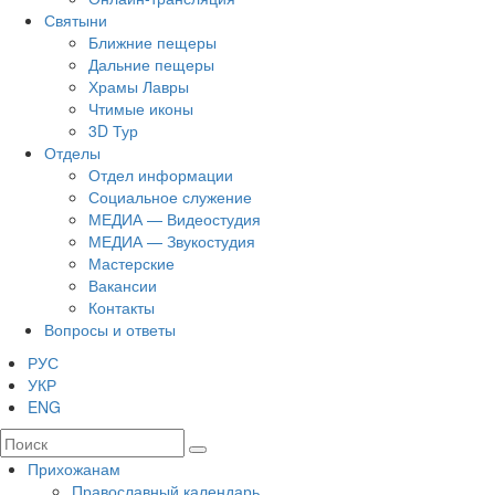
Святыни
Ближние пещеры
Дальние пещеры
Храмы Лавры
Чтимые иконы
3D Тур
Отделы
Отдел информации
Социальное служение
МЕДИА — Видеостудия
МЕДИА — Звукостудия
Мастерские
Вакансии
Контакты
Вопросы и ответы
РУС
УКР
ENG
Прихожанам
Православный календарь