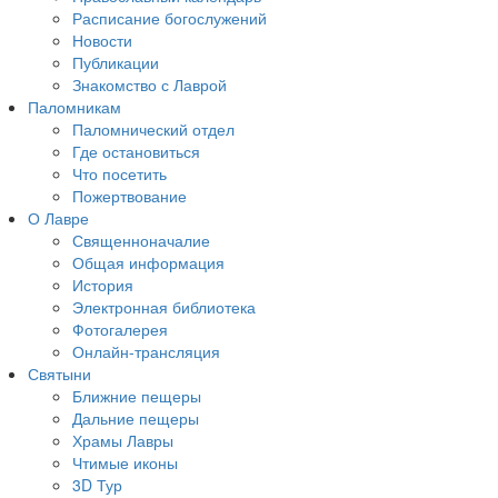
Расписание богослужений
Новости
Публикации
Знакомство с Лаврой
Паломникам
Паломнический отдел
Где остановиться
Что посетить
Пожертвование
О Лавре
Священноначалие
Общая информация
История
Электронная библиотека
Фотогалерея
Онлайн-трансляция
Святыни
Ближние пещеры
Дальние пещеры
Храмы Лавры
Чтимые иконы
3D Тур