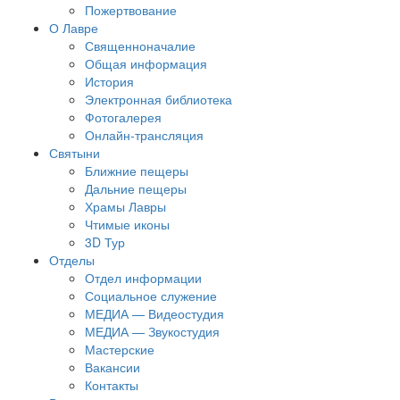
Пожертвование
О Лавре
Священноначалие
Общая информация
История
Электронная библиотека
Фотогалерея
Онлайн-трансляция
Святыни
Ближние пещеры
Дальние пещеры
Храмы Лавры
Чтимые иконы
3D Тур
Отделы
Отдел информации
Социальное служение
МЕДИА — Видеостудия
МЕДИА — Звукостудия
Мастерские
Вакансии
Контакты