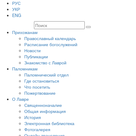
РУС
УКР
ENG
Прихожанам
Православный календарь
Расписание богослужений
Новости
Публикации
Знакомство с Лаврой
Паломникам
Паломнический отдел
Где остановиться
Что посетить
Пожертвование
О Лавре
Священноначалие
Общая информация
История
Электронная библиотека
Фотогалерея
Онлайн-трансляция