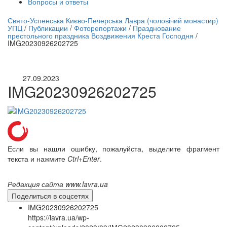
Вопросы и ответы
нлайн трансляция |
12 сентября
Свято-Успенська Києво-Печерська Лавра (чоловічий монастир)
УПЦ
/
Публикации
/
Фоторепортажи
/
Празднование
Название трансляции
престольного праздника Воздвижения Креста Господня
/
IMG20230926202725
27.09.2023
IMG20230926202725
Если вы нашли ошибку, пожалуйста, выделите фрагмент
текста и нажмите
Ctrl+Enter
.
Редакция сайта www.lavra.ua
Поделиться в соцсетях
IMG20230926202725
https://lavra.ua/wp-