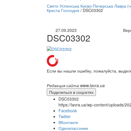
нлайн трансляция |
12 сентября
Свято-Успенська Києво-Печерська Лавра (
Креста Господня
/
DSC03302
Название трансляции
27.09.2023
Вер
DSC03302
Если вы нашли ошибку, пожалуйста, выдел
Редакция сайта www.lavra.ua
Поделиться в соцсетях
DSC03302
https://lavra.ua/wp-content/uploads/
Facebook
Twitter
ВКонтакте
Одноклассники