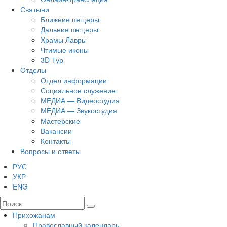
Святыни
Ближние пещеры
Дальние пещеры
Храмы Лавры
Чтимые иконы
3D Тур
Отделы
Отдел информации
Социальное служение
МЕДИА — Видеостудия
МЕДИА — Звукостудия
Мастерские
Вакансии
Контакты
Вопросы и ответы
РУС
УКР
ENG
Прихожанам
Православный календарь