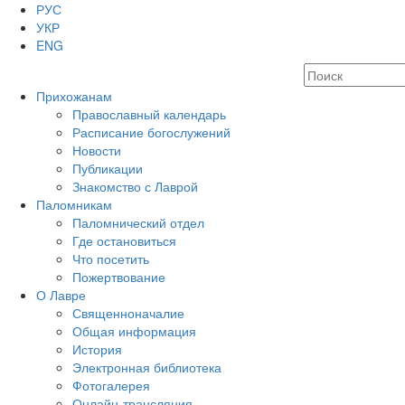
РУС
УКР
ENG
Прихожанам
Православный календарь
Расписание богослужений
Новости
Публикации
Знакомство с Лаврой
Паломникам
Паломнический отдел
Где остановиться
Что посетить
Пожертвование
О Лавре
Священноначалие
Общая информация
История
Электронная библиотека
Фотогалерея
Онлайн-трансляция