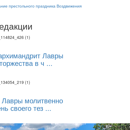
ние престольного праздника Воздвижения
едакции
Веб-камеры
ие трансляции
ие трансляции
ие трансляции
ие трансляции
архимандрит Лавры
ие трансляции
торжества в ч ...
ие трансляции
ие трансляции
ие трансляции
 Лавры молитвенно
нь своего тез ...