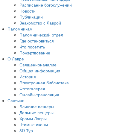
Расписание богослужений
Новости
Публикации
Знакомство с Лаврой
Паломникам
Паломнический отдел
Где остановиться
Что посетить
Пожертвование
О Лавре
Священноначалие
Общая информация
История
Электронная библиотека
Фотогалерея
Онлайн-трансляция
Святыни
Ближние пещеры
Дальние пещеры
Храмы Лавры
Чтимые иконы
3D Тур