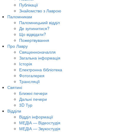
Публікації
Знайомство з Лаврою
Паломникам
Паломницький відділ
Де зупинитися?
Що відвідати?
Пожертвування
Про Лавру
Священноначалля
Загальна інформація
Історія
Електронна бібліотека
Фотогалерея
Трансляцiї
Святині
Ближні печери
Дальні печери
3D Тур
Відділи
Відділ інформації
МЕДІА — Відеостудія
МЕДІА — Звукостудія