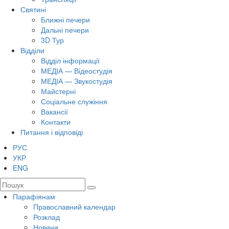
Святині
Ближні печери
Дальні печери
3D Тур
Відділи
Відділ інформації
МЕДІА — Відеостудія
МЕДІА — Звукостудія
Майстерні
Соціальне служіння
Вакансії
Контакти
Питання і відповіді
РУС
УКР
ENG
Парафіянам
Православний календар
Розклад
Новини