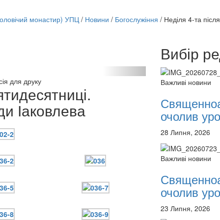
чоловічий монастир) УПЦ
/
Новини
/
Богослужіння
/
Неділя 4-та післ
Вибір ре
онлайн трансляції
12 сентября 2015
Назван
12 сентября 2015
Назван
сія для друку
Важливі новини
12 сентября 2015
Назван
ятидесятниці.
12 сентября 2015
Назван
Священноа
ди Іаковлева
12 сентября 2015
Назван
очолив уроч
12 сентября 2015
Назван
12 сентября 2015
Назван
28 Липня, 2026
12 сентября 2015
Назван
Перейти до архіву
Важливі новини
Священноа
очолив уроч
23 Липня, 2026