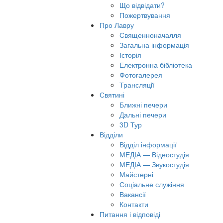
Що відвідати?
Пожертвування
Про Лавру
Священноначалля
Загальна інформація
Історія
Електронна бібліотека
Фотогалерея
Трансляцiї
Святині
Ближні печери
Дальні печери
3D Тур
Відділи
Відділ інформації
МЕДІА — Відеостудія
МЕДІА — Звукостудія
Майстерні
Соціальне служіння
Вакансії
Контакти
Питання і відповіді