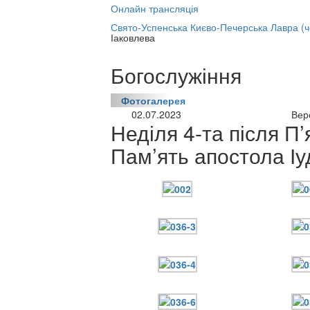
Онлайн трансляція
лайн трансляція |
12 вересня
Свято-Успенська Києво-Печерська Лавра (
Іаковлева
азва трансляції
Богослужіння
Фотогалерея
02.07.2023
Вер
Неділя 4-та після П’
Пам’ять апостола Іу