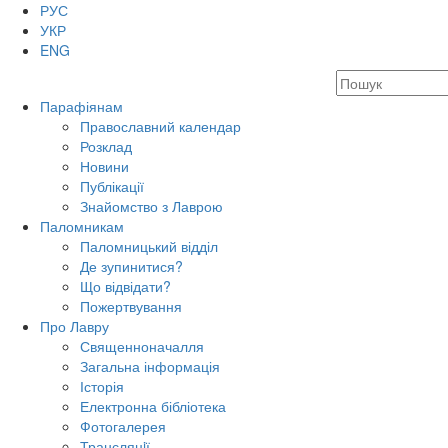
РУС
УКР
ENG
Парафіянам
Православний календар
Розклад
Новини
Публікації
Знайомство з Лаврою
Паломникам
Паломницький відділ
Де зупинитися?
Що відвідати?
Пожертвування
Про Лавру
Священноначалля
Загальна інформація
Історія
Електронна бібліотека
Фотогалерея
Трансляцiї