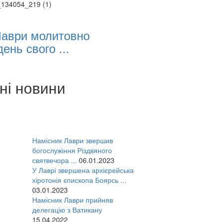
Лаври молитовно
ень свого ...
ні новини
Намісник Лаври звершив
богослужіння Різдвяного
святвечора ...
06.01.2023
У Лаврі звершена архієрейська
хіротонія єпископа Боярсь ...
03.01.2023
Намісник Лаври прийняв
делегацію з Ватикану
15.04.2022