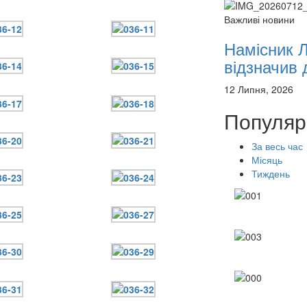
Важливі новини
Намісник 
відзначив д
12 Липня, 2026
Популяр
За весь час
Місяць
Тиждень