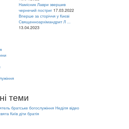
Намісник Лаври звершив
чернечий постриг
17.03.2022
Вперше за сторіччя у Києві
Священноархімандрит Л ...
13.04.2023
я
ини
я
лужіння
ні теми
ятель
братське богослужіння
Неділя
відео
свята
Київ
діти
братія