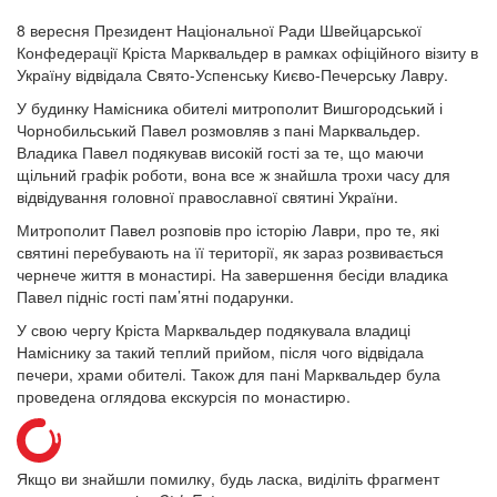
8 вересня Президент Національної Ради Швейцарської
Конфедерації Кріста Марквальдер в рамках офіційного візиту в
Україну відвідала Свято-Успенську Києво-Печерську Лавру.
У будинку Намісника обителі митрополит Вишгородський і
Чорнобильський Павел розмовляв з пані Марквальдер.
Владика Павел подякував високій гості за те, що маючи
щільний графік роботи, вона все ж знайшла трохи часу для
відвідування головної православної святині України.
Митрополит Павел розповів про історію Лаври, про те, які
святині перебувають на її території, як зараз розвивається
чернече життя в монастирі. На завершення бесіди владика
Павел підніс гості пам’ятні подарунки.
У свою чергу Кріста Марквальдер подякувала владиці
Наміснику за такий теплий прийом, після чого відвідала
печери, храми обителі. Також для пані Марквальдер була
проведена оглядова екскурсія по монастирю.
Якщо ви знайшли помилку, будь ласка, виділіть фрагмент