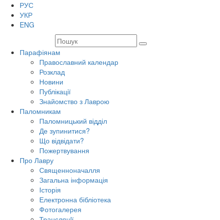
РУС
УКР
ENG
Парафіянам
Православний календар
Розклад
Новини
Публікації
Знайомство з Лаврою
Паломникам
Паломницький відділ
Де зупинитися?
Що відвідати?
Пожертвування
Про Лавру
Священноначалля
Загальна інформація
Історія
Електронна бібліотека
Фотогалерея
Трансляцiї