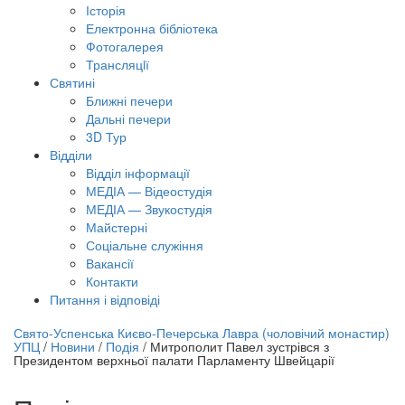
Історія
Електронна бібліотека
Фотогалерея
Трансляцiї
Святині
Ближні печери
Дальні печери
3D Тур
Відділи
Відділ інформації
МЕДІА — Відеостудія
МЕДІА — Звукостудія
Майстерні
Соціальне служіння
Вакансії
Контакти
Питання і відповіді
лайн трансляція |
12 вересня
Свято-Успенська Києво-Печерська Лавра (чоловічий монастир)
УПЦ
/
Новини
/
Подія
/
Митрополит Павел зустрівся з
азва трансляції
Президентом верхньої палати Парламенту Швейцарії