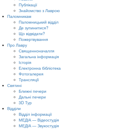
Публікації
Знайомство з Лаврою
Паломникам
Паломницький відділ
Де зупинитися?
Що відвідати?
Пожертвування
Про Лавру
Священноначалля
Загальна інформація
Історія
Електронна бібліотека
Фотогалерея
Трансляцiї
Святині
Ближні печери
Дальні печери
3D Тур
Відділи
Відділ інформації
МЕДІА — Відеостудія
МЕДІА — Звукостудія