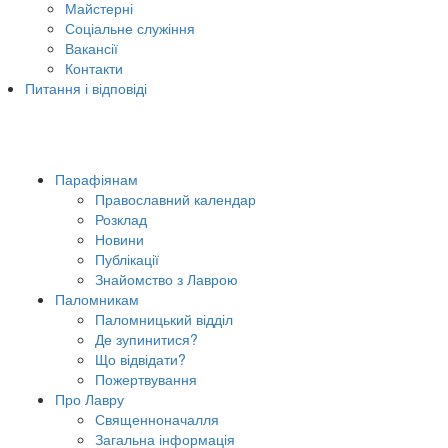
Майстерні
Соціальне служіння
Вакансії
Контакти
Питання і відповіді
Парафіянам
Православний календар
Розклад
Новини
Публікації
Знайомство з Лаврою
Паломникам
Паломницький відділ
Де зупинитися?
Що відвідати?
Пожертвування
Про Лавру
Священноначалля
Загальна інформація