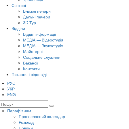
Святині
Ближні печери
Дальні печери
3D Тур
Відділи
Відділ інформації
МЕДІА — Відеостудія
МЕДІА — Звукостудія
Майстерні
Соціальне служіння
Вакансії
Контакти
Питання і відповіді
РУС
УКР
ENG
Парафіянам
Православний календар
Розклад
Новини