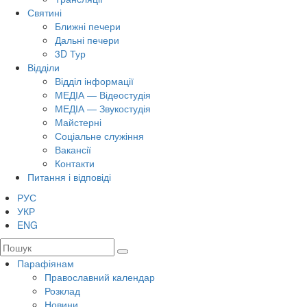
Святині
Ближні печери
Дальні печери
3D Тур
Відділи
Відділ інформації
МЕДІА — Відеостудія
МЕДІА — Звукостудія
Майстерні
Соціальне служіння
Вакансії
Контакти
Питання і відповіді
РУС
УКР
ENG
Парафіянам
Православний календар
Розклад
Новини