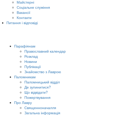
Майстерні
Соціальне служіння
Вакансії
Контакти
Питання і відповіді
Парафіянам
Православний календар
Розклад
Новини
Публікації
Знайомство з Лаврою
Паломникам
Паломницький відділ
Де зупинитися?
Що відвідати?
Пожертвування
Про Лавру
Священноначалля
Загальна інформація