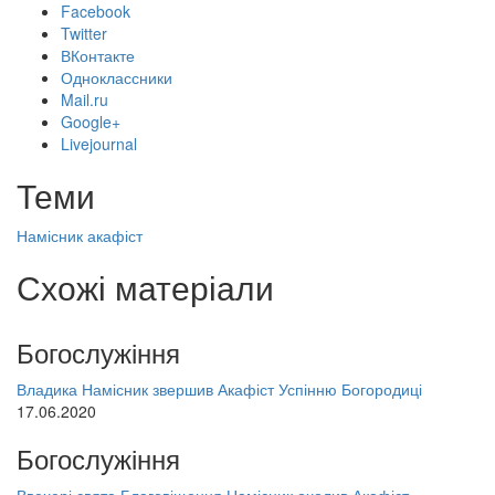
Facebook
Twitter
ВКонтакте
Одноклассники
Mail.ru
Google+
Livejournal
Теми
Намісник
акафіст
Схожі матеріали
Богослужіння
Владика Намісник звершив Акафіст Успінню Богородиці
17.06.2020
Богослужіння
Ввечері свята Благовіщення Намісник очолив Акафіст