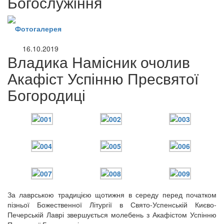
Богослужіння
Фотогалерея
16.10.2019
Владика Намісник очолив
Акафіст Успінню Пресвятої
Богородиці
За лаврською традицією щотижня в середу перед початком
пізньої Божественної Літургії в Свято-Успенській Києво-
онлайн трансляції
Веб-камери
Печерській Лаврі звершується молебень з Акафістом Успінню
12 сентября 2015
Название трансляции