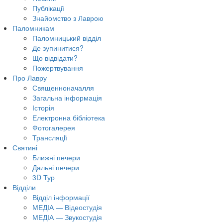
Публікації
Знайомство з Лаврою
Паломникам
Паломницький відділ
Де зупинитися?
Що відвідати?
Пожертвування
Про Лавру
Священноначалля
Загальна інформація
Історія
Електронна бібліотека
Фотогалерея
Трансляцiї
Святині
Ближні печери
Дальні печери
3D Тур
Відділи
Відділ інформації
МЕДІА — Відеостудія
МЕДІА — Звукостудія