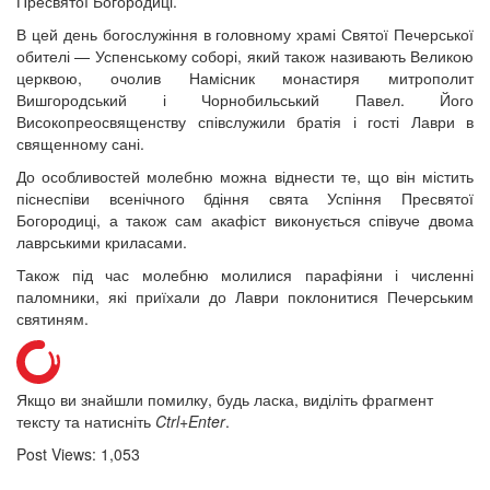
Пресвятої Богородиці.
12 сентября 2015
Название трансляции
12 сентября 2015
Название трансляции
В цей день богослужіння в головному храмі Святої Печерської
12 сентября 2015
Название трансляции
обителі — Успенському соборі, який також називають Великою
12 сентября 2015
Название трансляции
церквою, очолив Намісник монастиря митрополит
12 сентября 2015
Название трансляции
Вишгородський і Чорнобильський Павел. Його
12 сентября 2015
Название трансляции
Високопреосвященству співслужили братія і гості Лаври в
12 сентября 2015
Название трансляции
священному сані.
Перейти до архіву
До особливостей молебню можна віднести те, що він містить
піснеспіви всенічного бдіння свята Успіння Пресвятої
Богородиці, а також сам акафіст виконується співуче двома
лаврськими криласами.
Також під час молебню молилися парафіяни і численні
паломники, які приїхали до Лаври поклонитися Печерським
святиням.
Якщо ви знайшли помилку, будь ласка, виділіть фрагмент
тексту та натисніть
Ctrl+Enter
.
Post Views:
1,053