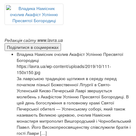
Редакція сайту www.lavra.ua
Поділитися в соцмережах
Владика Намісник очолив Акафіст Успінню Пресвятої
Богородиці
https://lavra.ua/wp-content/uploads/2019/10/111-
150x150.jpg
За лаврською традицією щотижня в середу перед
початком пізньої Божественної Літургії в Свято-
Успенській Києво-Печерській Лаврі звершується
молебень з Акафістом Успінню Пресвятої Богородиці. В
цей день богослужіння в головному храмі Святої
Печерської обителі — Успенському соборі, який також
називають Великою церквою, очолив Намісник
монастиря митрополит Вишгородський і Чорнобильський
Павел. Його Високопреосвященству співслужили братія і
гості Лаври […]