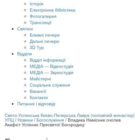
Історія
Електронна бібліотека
Фотогалерея
Трансляцiї
Святині
Ближні печери
Дальні печери
3D Тур
Відділи
Відділ інформації
МЕДІА — Відеостудія
МЕДІА — Звукостудія
Майстерні
Соціальне служіння
Вакансії
Контакти
Питання і відповіді
лайн трансляція |
12 вересня
Свято-Успенська Києво-Печерська Лавра (чоловічий монастир)
УПЦ
/
Новини
/
Богослужіння
/
Владика Намісник очолив
азва трансляції
Акафіст Успінню Пресвятої Богородиці