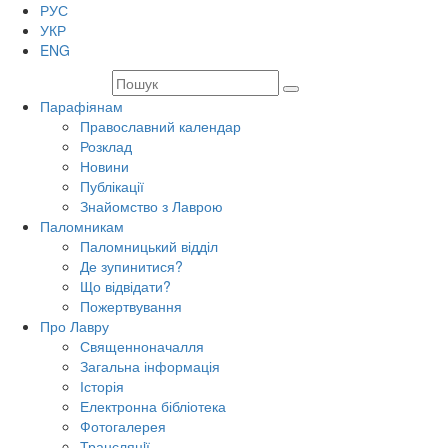
РУС
УКР
ENG
Парафіянам
Православний календар
Розклад
Новини
Публікації
Знайомство з Лаврою
Паломникам
Паломницький відділ
Де зупинитися?
Що відвідати?
Пожертвування
Про Лавру
Священноначалля
Загальна інформація
Історія
Електронна бібліотека
Фотогалерея
Трансляцiї