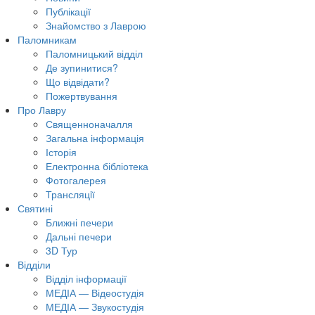
Публікації
Знайомство з Лаврою
Паломникам
Паломницький відділ
Де зупинитися?
Що відвідати?
Пожертвування
Про Лавру
Священноначалля
Загальна інформація
Історія
Електронна бібліотека
Фотогалерея
Трансляцiї
Святині
Ближні печери
Дальні печери
3D Тур
Відділи
Відділ інформації
МЕДІА — Відеостудія
МЕДІА — Звукостудія