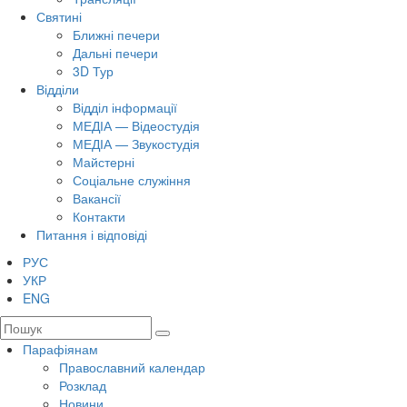
Святині
Ближні печери
Дальні печери
3D Тур
Відділи
Відділ інформації
МЕДІА — Відеостудія
МЕДІА — Звукостудія
Майстерні
Соціальне служіння
Вакансії
Контакти
Питання і відповіді
РУС
УКР
ENG
Парафіянам
Православний календар
Розклад
Новини