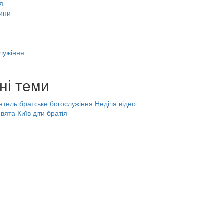
я
ини
я
лужіння
ні теми
ятель
братське богослужіння
Неділя
відео
свята
Київ
діти
братія