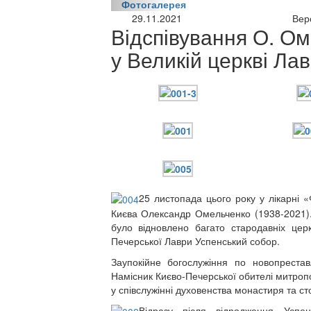
Фотогалерея
29.11.2021
Вер
Відспівування О. О
у Великій церкві Ла
25 листопада цього року у лікарні 
Києва Олександр Омельченко (1938-2021).
було відновлено багато стародавніх цер
Печерської Лаври Успенський собор.
Заупокійне богослужіння по новопрест
Намісник Києво-Печерської обителі митро
у співслужінні духовенства монастиря та ст
Відразу після відродження Успе