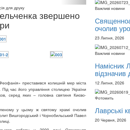
12 сентября 2015
Назван
сія для друку
Важливі новини
12 сентября 2015
Назван
мельченка звершено
12 сентября 2015
Назван
Священноа
ври
12 сентября 2015
Назван
очолив уроч
12 сентября 2015
Назван
12 сентября 2015
Назван
23 Липня, 2026
12 сентября 2015
Назван
Перейти до архіву
Важливі новини
Намісник 
відзначив д
«Феофанія» преставився колишній мер міста
12 Липня, 2026
 Під час його управління столицею України
ков, серед яких – головна святиня Києво-
Фотомить
Лаврські кв
авленому у цьому ж святому храмі очолив
полит Вишгородський і Чорнобильський Павел
20 Червня, 2026
олиці.
нського собору у 2000 році Олександр