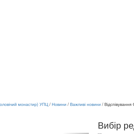
чоловічий монастир) УПЦ
/
Новини
/
Важливі новини
/
Відспівування 
Вибір ре
онлайн трансляції
12 сентября 2015
Назван