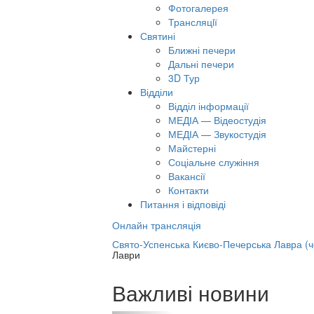
Фотогалерея
Трансляцiї
Святині
Ближні печери
Дальні печери
3D Тур
Відділи
Відділ інформації
МЕДІА — Відеостудія
МЕДІА — Звукостудія
Майстерні
Соціальне служіння
Вакансії
Контакти
Питання і відповіді
Онлайн трансляція
лайн трансляція |
12 вересня
Свято-Успенська Києво-Печерська Лавра (
Лаври
азва трансляції
Важливі новини