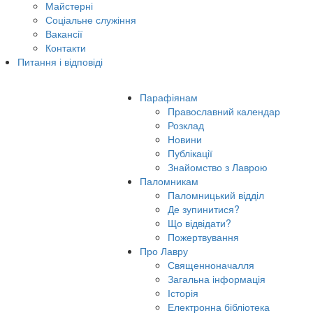
Майстерні
Соціальне служіння
Вакансії
Контакти
Питання і відповіді
Парафіянам
Православний календар
Розклад
Новини
Публікації
Знайомство з Лаврою
Паломникам
Паломницький відділ
Де зупинитися?
Що відвідати?
Пожертвування
Про Лавру
Священноначалля
Загальна інформація
Історія
Електронна бібліотека