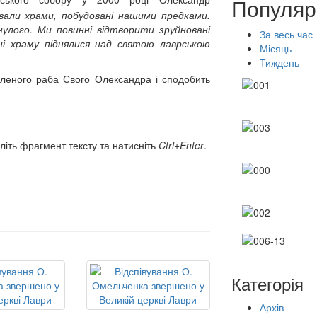
Популяр
ували храми, побудовані нашими предками.
улого. Ми повинні відтворити зруйновані
За весь час
ні храму піднялися над святою лаврською
Місяць
Тиждень
вленого раба Свого Олександра і сподобить
літь фрагмент тексту та натисніть
Ctrl+Enter
.
Категорія
Архів