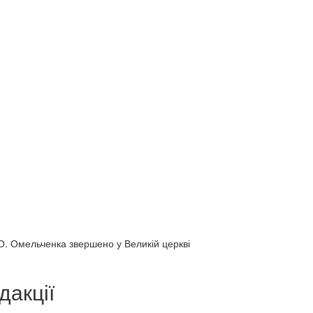
О. Омельченка звершено у Великій церкві
дакції
Веб-камери
ие трансляции