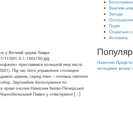
Богослужінн
Важливі нов
Заходи
Оголошенн
Подія
Соціальне с
Фотомить
Популяр
о у Великій церкві Лаври
021/11/001-3-1-150x150.jpg
Намісник
Предсто
Феофанія» преставився колишній мер міста
молодіжка
великі 
021). Під час його управління столицею
давніх церков, серед яких – головна святиня
обор. Заупокійне богослужіння по
у храмі очолив Намісник Києво-Печерської
Чорнобильський Павел у співслужінні […]