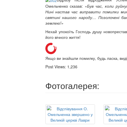
Омельченко сказав:
«Був час, коли руйн
Нині настав час виправити помилки мин
святині нашого народу… Позолочені ба
землею!»
Нехай упокоїть Господь душу новопреста
його вічного життя!
Якщо ви знайшли помилку, будь ласка, виді
Post Views:
1,236
Фотогалерея: