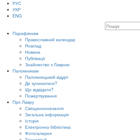
РУС
УКР
ENG
Парафіянам
Православний календар
Розклад
Новини
Публікації
Знайомство з Лаврою
Паломникам
Паломницький відділ
Де зупинитися?
Що відвідати?
Пожертвування
Про Лавру
Священноначалля
Загальна інформація
Історія
Електронна бібліотека
Фотогалерея
Трансляцiї