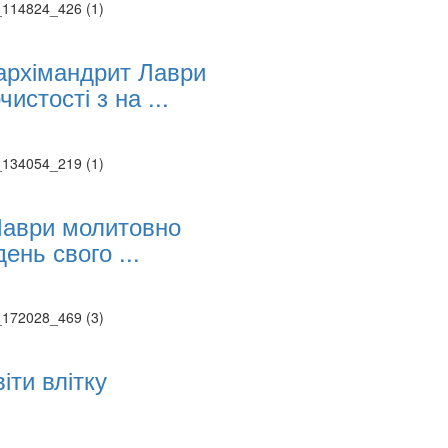
ие трансляции
ие трансляции
ие трансляции
рхімандрит Лаври
ие трансляции
истості з на ...
ие трансляции
ие трансляции
ие трансляции
Лаври молитовно
ень свого ...
іти влітку