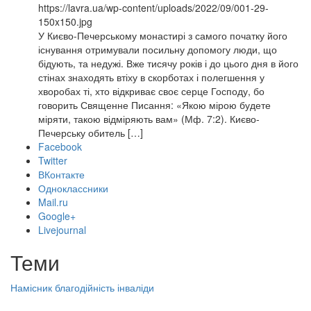
https://lavra.ua/wp-content/uploads/2022/09/001-29-
150x150.jpg
У Києво-Печерському монастирі з самого початку його
існування отримували посильну допомогу люди, що
бідують, та недужі. Вже тисячу років і до цього дня в його
стінах знаходять втіху в скорботах і полегшення у
хворобах ті, хто відкриває своє серце Господу, бо
говорить Священне Писання: «Якою мірою будете
міряти, такою відміряють вам» (Мф. 7:2). Києво-
Печерську обитель […]
Facebook
Twitter
ВКонтакте
Одноклассники
Mail.ru
Google+
Livejournal
Теми
Намісник
благодійність
інваліди