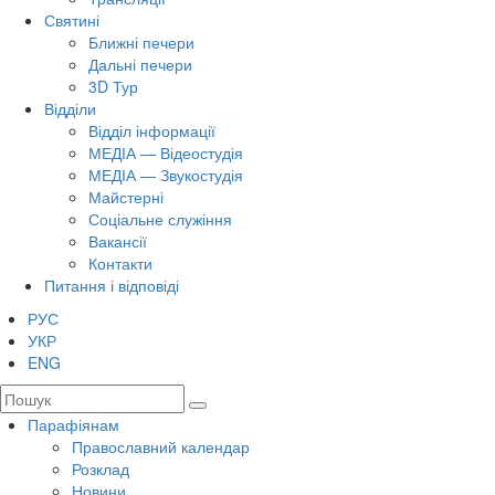
Святині
Ближні печери
Дальні печери
3D Тур
Відділи
Відділ інформації
МЕДІА — Відеостудія
МЕДІА — Звукостудія
Майстерні
Соціальне служіння
Вакансії
Контакти
Питання і відповіді
РУС
УКР
ENG
Парафіянам
Православний календар
Розклад
Новини