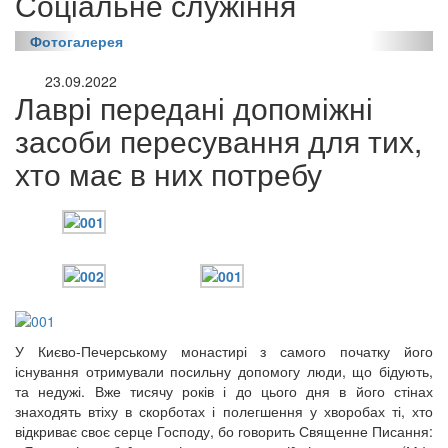
Соціальне служіння
Фотогалерея
23.09.2022
Лаврі передані допоміжні
засоби пересування для тих,
хто має в них потребу
У Києво-Печерському монастирі з самого початку його
існування отримували посильну допомогу люди, що бідують,
та недужі. Вже тисячу років і до цього дня в його стінах
знаходять втіху в скорботах і полегшення у хворобах ті, хто
онлайн трансляції
Веб-камери
відкриває своє серце Господу, бо говорить Священне Писання:
12 сентября 2015
Название трансляции