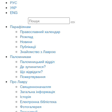
РУС
УКР
ENG
Парафіянам
Православний календар
Розклад
Новини
Публікації
Знайомство з Лаврою
Паломникам
Паломницький відділ
Де зупинитися?
Що відвідати?
Пожертвування
Про Лавру
Священноначалля
Загальна інформація
Історія
Електронна бібліотека
Фотогалерея
Трансляцiї