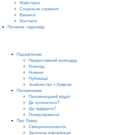
Майстерні
Соціальне служіння
Вакансії
Контакти
Питання і відповіді
Парафіянам
Православний календар
Розклад
Новини
Публікації
Знайомство з Лаврою
Паломникам
Паломницький відділ
Де зупинитися?
Що відвідати?
Пожертвування
Про Лавру
Священноначалля
Загальна інформація