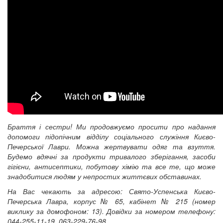
Браття і сестри! Ми продовжуємо просити про надання
допомоги підопічним відділу соціального служіння Києво-
Печерської Лаври. Можна жертвувати одяг та взуття.
Будемо вдячні за продукти тривалого зберігання, засоби
гігієни, антисептики, побутову хімію та все те, що може
знадобитися людям у непростих життєвих обставинах.
На Вас чекають за адресою: Свято-Успенська Києво-
Печерська Лавра, корпус № 65, кабінет № 215 (номер
виклику за домофоном: 13). Довідки за номером телефону
:
044-255-11-19, 063-229-76-98.