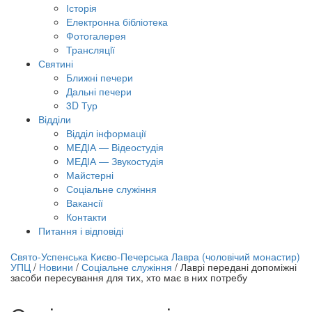
Історія
Електронна бібліотека
Фотогалерея
Трансляцiї
Святині
Ближні печери
Дальні печери
3D Тур
Відділи
Відділ інформації
МЕДІА — Відеостудія
МЕДІА — Звукостудія
Майстерні
Соціальне служіння
Вакансії
Контакти
Питання і відповіді
лайн трансляція |
12 вересня
Свято-Успенська Києво-Печерська Лавра (чоловічий монастир)
УПЦ
/
Новини
/
Соціальне служіння
/
Лаврі передані допоміжні
азва трансляції
засоби пересування для тих, хто має в них потребу