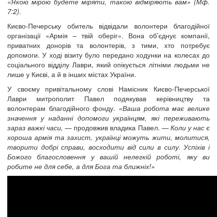
«Якою мірою будете міряти, такою відміряють вам» (Мф.
12 сентября 2015
Название трансляции
7:2).
12 сентября 2015
Название трансляции
12 сентября 2015
Название трансляции
Києво-Печерську обитель відвідали волонтери благодійної
12 сентября 2015
Название трансляции
організації «Армія – твій оберіг». Вона об’єднує компанії,
12 сентября 2015
Название трансляции
приватних донорів та волонтерів, з тими, хто потребує
12 сентября 2015
Название трансляции
допомоги. У ході візиту було передано ходунки на колесах до
12 сентября 2015
Название трансляции
соціального відділу Лаври, який опікується літніми людьми не
лише у Києві, а й в інших містах України.
Перейти до архіву
У своєму привітальному слові Намісник Києво-Печерської
Лаври митрополит Павел подякував керівництву та
волонтерам благодійного фонду.
«Ваша робота має велике
значення у наданні допомоги українцям, які переживають
зараз важкі часи,
— продовжив владика Павел. —
Коли у нас є
хороша армія та захист, українці можуть жити, молитися,
творити добрі справи, восходити від сили в силу. Успіхів і
Божого благословення у вашій нелегкій роботі, яку ви
робите не для себе, а для Бога та ближніх!»