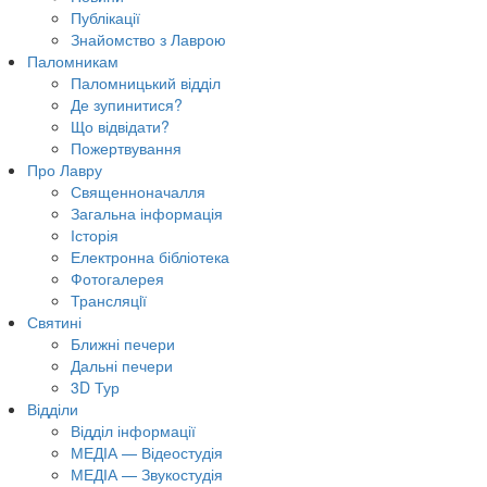
Публікації
Знайомство з Лаврою
Паломникам
Паломницький відділ
Де зупинитися?
Що відвідати?
Пожертвування
Про Лавру
Священноначалля
Загальна інформація
Історія
Електронна бібліотека
Фотогалерея
Трансляцiї
Святині
Ближні печери
Дальні печери
3D Тур
Відділи
Відділ інформації
МЕДІА — Відеостудія
МЕДІА — Звукостудія