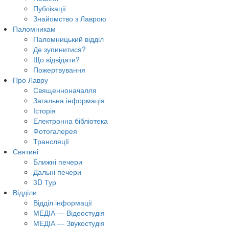
Публікації
Знайомство з Лаврою
Паломникам
Паломницький відділ
Де зупинитися?
Що відвідати?
Пожертвування
Про Лавру
Священноначалля
Загальна інформація
Історія
Електронна бібліотека
Фотогалерея
Трансляцiї
Святині
Ближні печери
Дальні печери
3D Тур
Відділи
Відділ інформації
МЕДІА — Відеостудія
МЕДІА — Звукостудія