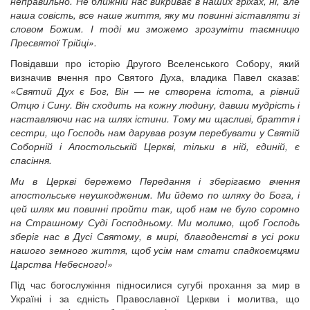
неправильно. Не ближній нас викриває в наших гріхах, ні, але
наша совість, все наше життя, яку ми повинні зіставляти зі
словом Божим. І тоді ми зможемо зрозуміти таємницю
Пресвятої Трійці».
Повідавши про історію Другого Вселенського Собору, який
визначив вчення про Святого Духа, владика Павел сказав:
«Святий Дух є Бог, Він — не створена істота, а рівний
Отцю і Сину. Він сходить на кожну людину, давши мудрість і
наставляючи нас на шлях істини. Тому ми щасливі, браття і
сестри, що Господь нам дарував розум перебувати у Святій
Соборній і Апостольській Церкві, тільки в ній, єдиній, є
спасіння.
Ми в Церкві бережемо Передання і зберігаємо вчення
апостольське неушкодженим. Ми йдемо по шляху до Бога, і
цей шлях ми повинні пройти так, щоб нам не було соромно
на Страшному Суді Господньому. Ми молимо, щоб Господь
зберіг нас в Дусі Святому, в мирі, благоденстві в усі роки
нашого земного життя, щоб усім нам стати спадкоємцями
Царства Небесного!»
Під час богослужіння підносилися сугубі прохання за мир в
Україні і за єдність Православної Церкви і молитва, що