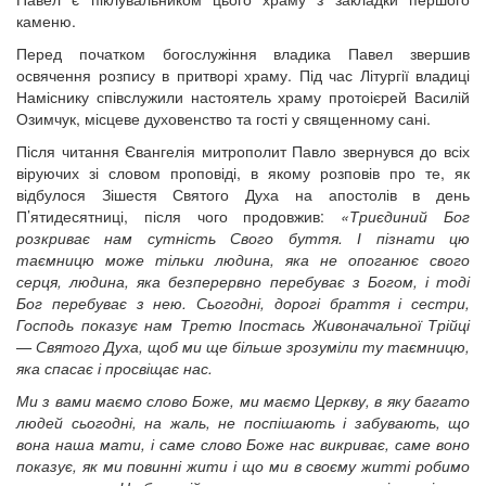
каменю.
Перед початком богослужіння владика Павел звершив
освячення розпису в притворі храму. Під час Літургії владиці
Наміснику співслужили настоятель храму протоієрей Василій
Озимчук, місцеве духовенство та гості у священному сані.
Після читання Євангелія митрополит Павло звернувся до всіх
віруючих зі словом проповіді, в якому розповів про те, як
відбулося Зішестя Святого Духа на апостолів в день
П’ятидесятниці, після чого продовжив:
«Триєдиний Бог
розкриває нам сутність Свого буття. І пізнати цю
таємницю може тільки людина, яка не опоганює свого
серця, людина, яка безперервно перебуває з Богом, і тоді
Бог перебуває з нею. Сьогодні, дорогі браття і сестри,
Господь показує нам Третю Іпостась Живоначальної Трійці
— Святого Духа, щоб ми ще більше зрозуміли ту таємницю,
яка спасає і просвіщає нас.
Ми з вами маємо слово Боже, ми маємо Церкву, в яку багато
людей сьогодні, на жаль, не поспішають і забувають, що
вона наша мати, і саме слово Боже нас викриває, саме воно
показує, як ми повинні жити і що ми в своєму житті робимо