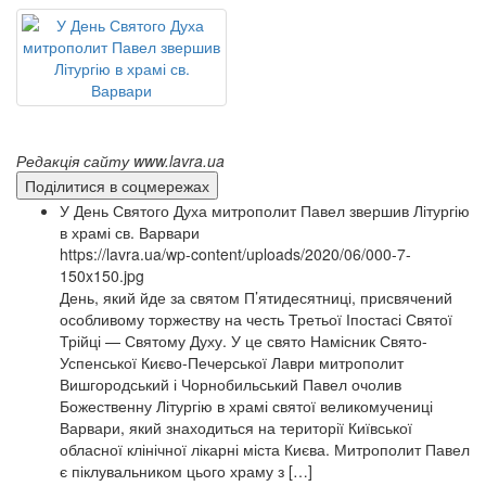
Редакція сайту www.lavra.ua
Поділитися в соцмережах
У День Святого Духа митрополит Павел звершив Літургію
в храмі св. Варвари
https://lavra.ua/wp-content/uploads/2020/06/000-7-
150x150.jpg
День, який йде за святом П’ятидесятниці, присвячений
особливому торжеству на честь Третьої Іпостасі Святої
Трійці — Святому Духу. У це свято Намісник Свято-
Успенської Києво-Печерської Лаври митрополит
Вишгородський і Чорнобильський Павел очолив
Божественну Літургію в храмі святої великомучениці
Варвари, який знаходиться на території Київської
обласної клінічної лікарні міста Києва. Митрополит Павел
є піклувальником цього храму з […]