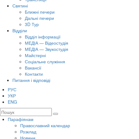
Святині
Ближні печери
Дальні печери
3D Тур
Відділи
Відділ інформації
МЕДІА — Відеостудія
МЕДІА — Звукостудія
Майстерні
Соціальне служіння
Вакансії
Контакти
Питання і відповіді
РУС
УКР
ENG
Парафіянам
Православний календар
Розклад
Новини