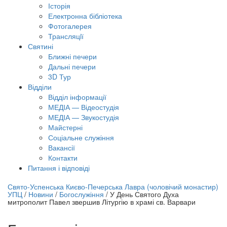
Історія
Електронна бібліотека
Фотогалерея
Трансляцiї
Святині
Ближні печери
Дальні печери
3D Тур
Відділи
Відділ інформації
МЕДІА — Відеостудія
МЕДІА — Звукостудія
Майстерні
Соціальне служіння
Вакансії
Контакти
Питання і відповіді
лайн трансляція |
12 вересня
Свято-Успенська Києво-Печерська Лавра (чоловічий монастир)
УПЦ
/
Новини
/
Богослужіння
/
У День Святого Духа
азва трансляції
митрополит Павел звершив Літургію в храмі св. Варвари