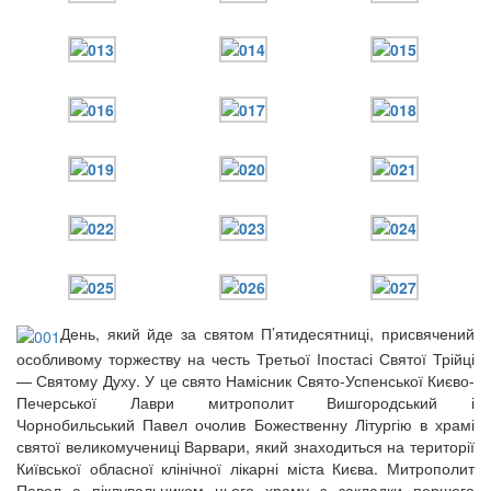
12 сентября 2015
Название трансляции
12 сентября 2015
Название трансляции
12 сентября 2015
Название трансляции
12 сентября 2015
Название трансляции
12 сентября 2015
Название трансляции
12 сентября 2015
Название трансляции
12 сентября 2015
Название трансляции
Перейти до архіву
День, який йде за святом П’ятидесятниці, присвячений
особливому торжеству на честь Третьої Іпостасі Святої Трійці
— Святому Духу. У це свято Намісник Свято-Успенської Києво-
Печерської Лаври митрополит Вишгородський і
Чорнобильський Павел очолив Божественну Літургію в храмі
святої великомучениці Варвари, який знаходиться на території
Київської обласної клінічної лікарні міста Києва. Митрополит
Павел є піклувальником цього храму з закладки першого