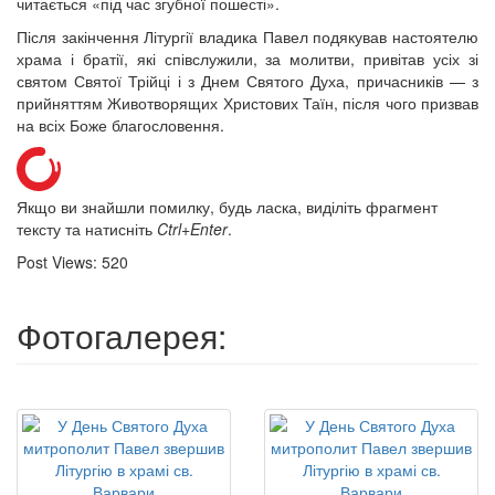
читається «під час згубної пошесті».
Після закінчення Літургії владика Павел подякував настоятелю
храма і братії, які співслужили, за молитви, привітав усіх зі
святом Святої Трійці і з Днем Святого Духа, причасників — з
прийняттям Животворящих Христових Таїн, після чого призвав
на всіх Боже благословення.
Якщо ви знайшли помилку, будь ласка, виділіть фрагмент
тексту та натисніть
Ctrl+Enter
.
Post Views:
520
Фотогалерея: