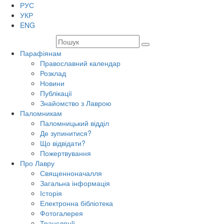
РУС
УКР
ENG
Парафіянам
Православний календар
Розклад
Новини
Публікації
Знайомство з Лаврою
Паломникам
Паломницький відділ
Де зупинитися?
Що відвідати?
Пожертвування
Про Лавру
Священноначалля
Загальна інформація
Історія
Електронна бібліотека
Фотогалерея
Трансляцiї