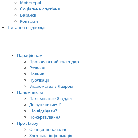
Майстерні
Соціальне служіння
Вакансії
Контакти
Питання і відповіді
Парафіянам
Православний календар
Розклад
Новини
Публікації
Знайомство з Лаврою
Паломникам
Паломницький відділ
Де зупинитися?
Що відвідати?
Пожертвування
Про Лавру
Священноначалля
Загальна інформація