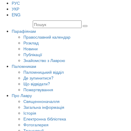
РУС
УКР
ENG
Парафіянам
Православний календар
Розклад
Новини
Публікації
Знайомство з Лаврою
Паломникам
Паломницький відділ
Де зупинитися?
Що відвідати?
Пожертвування
Про Лавру
Священноначалля
Загальна інформація
Історія
Електронна бібліотека
Фотогалерея
Трансляцiї