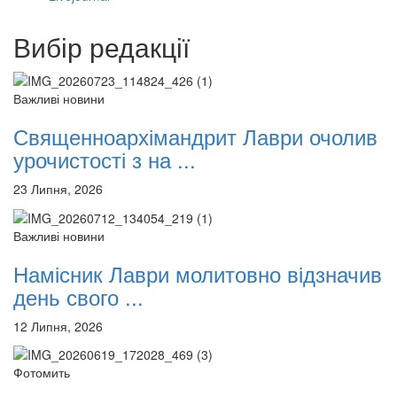
12 сентября 2015
Название трансляции
12 сентября 2015
Название трансляции
Вибір редакції
12 сентября 2015
Название трансляции
12 сентября 2015
Название трансляции
12 сентября 2015
Название трансляции
12 сентября 2015
Название трансляции
Важливі новини
12 сентября 2015
Название трансляции
Священноархімандрит Лаври очолив
Перейти до архіву
урочистості з на ...
23 Липня, 2026
Важливі новини
Намісник Лаври молитовно відзначив
день свого ...
12 Липня, 2026
Фотомить