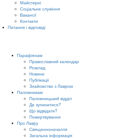
Майстерні
Соціальне служіння
Вакансії
Контакти
Питання і відповіді
Парафіянам
Православний календар
Розклад
Новини
Публікації
Знайомство з Лаврою
Паломникам
Паломницький відділ
Де зупинитися?
Що відвідати?
Пожертвування
Про Лавру
Священноначалля
Загальна інформація