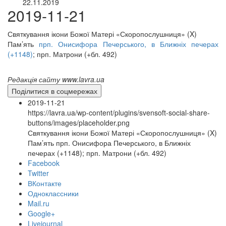
22.11.2019
2019-11-21
Святкування ікони Божої Матері «Скоропослушниця» (X)
Пам’ять
прп. Онисифора Печерського, в Ближніх печерах
(+1148)
; прп. Матрони (+бл. 492)
Редакція сайту www.lavra.ua
Поділитися в соцмережах
2019-11-21
https://lavra.ua/wp-content/plugins/svensoft-social-share-
buttons/images/placeholder.png
Святкування ікони Божої Матері «Скоропослушниця» (X)
Пам’ять прп. Онисифора Печерського, в Ближніх
печерах (+1148); прп. Матрони (+бл. 492)
Facebook
Twitter
ВКонтакте
Одноклассники
Mail.ru
онлайн трансляції
Веб-камери
Google+
12 сентября 2015
Название трансляции
Livejournal