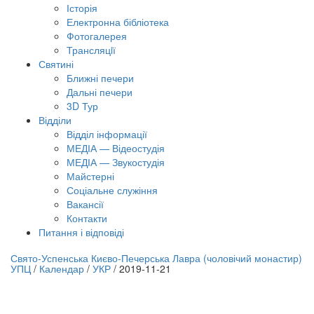
Історія
Електронна бібліотека
Фотогалерея
Трансляцiї
Святині
Ближні печери
Дальні печери
3D Тур
Відділи
Відділ інформації
МЕДІА — Відеостудія
МЕДІА — Звукостудія
Майстерні
Соціальне служіння
Вакансії
Контакти
Питання і відповіді
лайн трансляція |
12 вересня
Свято-Успенська Києво-Печерська Лавра (чоловічий монастир)
УПЦ
/
Календар
/
УКР
/
2019-11-21
азва трансляції