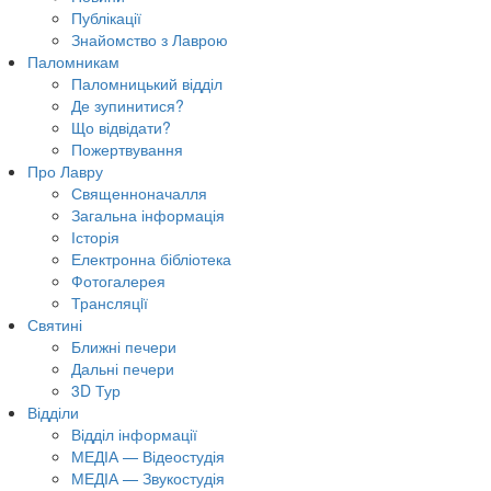
Публікації
Знайомство з Лаврою
Паломникам
Паломницький відділ
Де зупинитися?
Що відвідати?
Пожертвування
Про Лавру
Священноначалля
Загальна інформація
Історія
Електронна бібліотека
Фотогалерея
Трансляцiї
Святині
Ближні печери
Дальні печери
3D Тур
Відділи
Відділ інформації
МЕДІА — Відеостудія
МЕДІА — Звукостудія