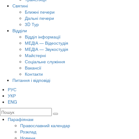
Святині
Ближні печери
Дальні печери
3D Тур
Відділи
Відділ інформації
МЕДІА — Відеостудія
МЕДІА — Звукостудія
Майстерні
Соціальне служіння
Вакансії
Контакти
Питання і відповіді
РУС
УКР
ENG
Парафіянам
Православний календар
Розклад
Новини