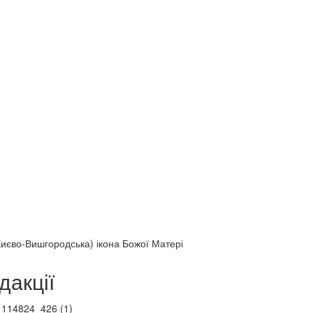
иєво-Вишгородська) ікона Божої Матері
дакції
Веб-камери
ие трансляции