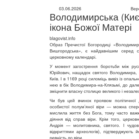
03.06.2026
Вер
Володимирська (Киє
ікона Божої Матері
blagovist.info
Образ Пречистої Богородиці «Володимир
Вишгородська», є найдавнішим серед с
церковному календарі.
У момент загострення боротьби між русь
Юрійович, нащадок святого Володимира, 
Київ. І в 1169 році силоміць вивіз із опаль
нею в бік Володимира-на-Клязьмі, до далек
зміцнити власну столицю великого і незалеж
Чи був цей вчинок проявом політичної 
особистої полум’яної віри — можна спер
мислила життя без Бога, тому часто важк
діяння від справ віри. Крім того, церко
Андрія — молитовника, святого. І чудов
відкриттями археологів), підтверджують 
ревність до віри.