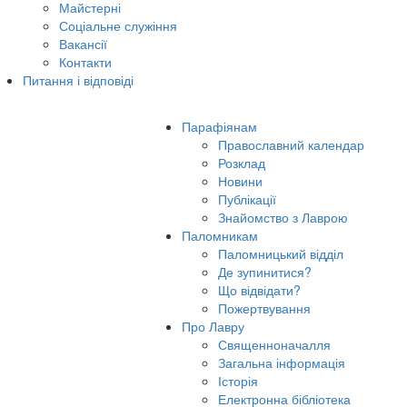
Майстерні
Соціальне служіння
Вакансії
Контакти
Питання і відповіді
Парафіянам
Православний календар
Розклад
Новини
Публікації
Знайомство з Лаврою
Паломникам
Паломницький відділ
Де зупинитися?
Що відвідати?
Пожертвування
Про Лавру
Священноначалля
Загальна інформація
Історія
Електронна бібліотека