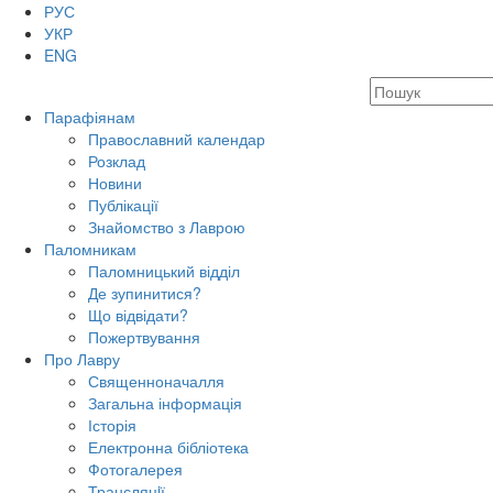
РУС
УКР
ENG
Парафіянам
Православний календар
Розклад
Новини
Публікації
Знайомство з Лаврою
Паломникам
Паломницький відділ
Де зупинитися?
Що відвідати?
Пожертвування
Про Лавру
Священноначалля
Загальна інформація
Історія
Електронна бібліотека
Фотогалерея
Трансляцiї