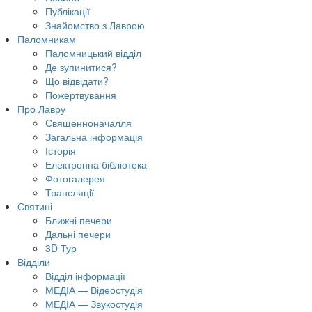
Публікації
Знайомство з Лаврою
Паломникам
Паломницький відділ
Де зупинитися?
Що відвідати?
Пожертвування
Про Лавру
Священноначалля
Загальна інформація
Історія
Електронна бібліотека
Фотогалерея
Трансляцiї
Святині
Ближні печери
Дальні печери
3D Тур
Відділи
Відділ інформації
МЕДІА — Відеостудія
МЕДІА — Звукостудія