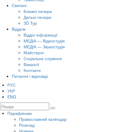
Святині
Ближні печери
Дальні печери
3D Тур
Відділи
Відділ інформації
МЕДІА — Відеостудія
МЕДІА — Звукостудія
Майстерні
Соціальне служіння
Вакансії
Контакти
Питання і відповіді
РУС
УКР
ENG
Парафіянам
Православний календар
Розклад
Новини