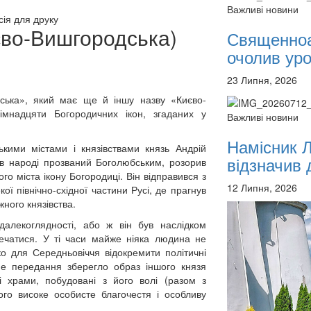
Важливі новини
12 сентября 2015
Назван
сія для друку
12 сентября 2015
Назван
во-Вишгородська)
Священноа
12 сентября 2015
Назван
очолив уроч
12 сентября 2015
Назван
12 сентября 2015
Назван
23 Липня, 2026
12 сентября 2015
Назван
12 сентября 2015
Назван
ська», який має ще й іншу назву «Києво-
імнадцяти Богородичних ікон, згаданих у
Перейти до архіву
Важливі новини
Намісник 
кими містами і князівствами князь Андрій
відзначив д
в народі прозваний Боголюбським, розорив
ного міста ікону Богородиці. Він відправився з
12 Липня, 2026
ої північно-східної частини Русі, де прагнув
ного князівства.
далекоглядності, або ж він був наслідком
ечатися. У ті часи майже ніяка людина не
о для Середньовіччя відокремити політичні
вне передання зберегло образ іншого князя
і храми, побудовані з його волі (разом з
його високе особисте благочестя і особливу