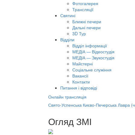
Фотогалерея
Трансляцiї
Святині
Ближні печери
Дальні печери
3D Тур
Відділи
Відділ інформації
МЕДІА — Відеостудія
МЕДІА — Звукостудія
Майстерні
Соціальне служіння
Вакансії
Контакти
Питання і відповіді
Онлайн трансляція
лайн трансляція |
12 вересня
Свято-Успенська Києво-Печерська Лавра (
азва трансляції
Огляд ЗМІ