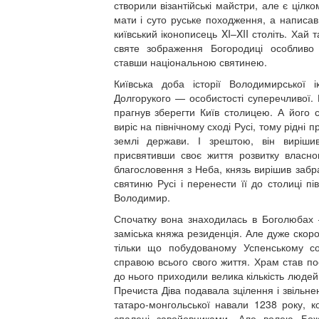
створили візантійські майстри, але є ці
мати і суто руське походження, а написав
київський іконописець XI–XII століть. Хай 
святе зображення Богородиці особливо
ставши національною святинею.
Київська доба історії Володимирської
Долгорукого — особистості суперечливої. 
прагнув зберегти Київ столицею. А його 
виріс на північному сході Русі, тому рідні
землі держави. І зрештою, він виріши
присвятивши своє життя розвитку власн
благословення з Неба, князь вирішив забр
святиню Русі і перенести її до столиці пі
Володимир.
Спочатку вона знаходилась в Боголюбах
заміська княжа резиденція. Але дуже скоро
тільки що побудованому Успенському с
справою всього свого життя. Храм став п
до нього приходили велика кількість людей
Пречиста Діва подавала зцілення і звільне
татаро-монгольської навали 1238 року, к
спалені завойовниками. Але волею Бо