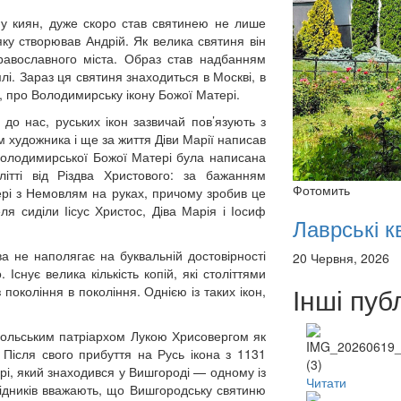
й у киян, дуже скоро став святинею не лише
 яку створював Андрій. Як велика святиня він
православного міста. Образ став надбанням
і. Зараз ця святиня знаходиться в Москві, в
ж, про Володимирську ікону Божої Матері.
 до нас, руських ікон зазвичай пов’язують з
ом художника і ще за життя Діви Марії написав
а Володимирської Божої Матері була написана
тті від Різдва Христового: за бажанням
Фотомить
ері з Немовлям на руках, причому зробив це
ля сиділи Іісус Христос, Діва Марія і Іосиф
Лаврські кв
а не наполягає на буквальній достовірності
20 Червня, 2026
 Існує велика кількість копій, які століттями
Інші публ
окоління в покоління. Однією із таких ікон,
польським патріархом Лукою Хрисовергом як
 Після свого прибуття на Русь ікона з 1131
і, який знаходився у Вишгороді — одному із
Читати
слідників вважають, що Вишгородську святиню