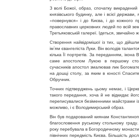
З волі Божої, образ, спочатку викрадени
князівського будинку, але і всієї держави,
«повернувся» і до Києва, і до кожного 
православних церковних людей по всій земл
Третьяковській галереї. Ідеться, звичайно 
Створення найвідомішої із тих, що дійшли
ім’ям євангеліста Луки. Він володів талант
кілька Її портретів. За переданням, ікон
саме апостолом Лукою в першому столі
сучасників апостол змалював лик Богомат
на дошці столу, за яким в юності Спасите
Обручник.
Точних підтверджень цьому немає, і Церкв
такого передання, хоча й не відкидає його.
переписувалися безіменними майстрами із п
можливо, і є Володимирський образ.
Він був подарований киянам Константино
благословення руському стольному граду.
року перебувала в Богородичному монастир
північних передмість Києва. Більшість до