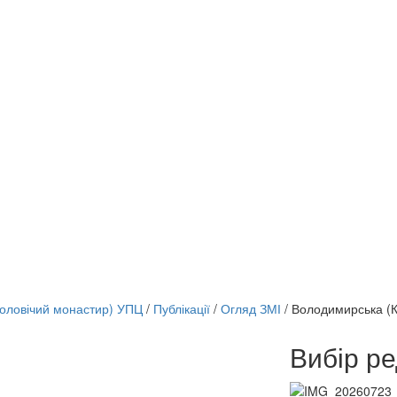
чоловічий монастир) УПЦ
/
Публікації
/
Огляд ЗМІ
/
Володимирська (К
Вибір ре
онлайн трансляції
12 сентября 2015
Назван