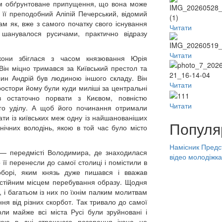
лком обґрунтоване припущення, що вона може
 її преподобний Аліпій Печерський, відомий
там як, вже з самого початку свого існування
Читати
 шанувалося русичами, практично відразу
Читати
 ікони збіглася з часом князювання Юрія
Він міцно тримався за Київський престол та
син Андрій був людиною іншого складу. Він
Читати
 простори йому були куди миліші за центральні
в остаточно порвати з Києвом, повністю
Читати
ого уділу. А щоб його починання отримали
ати із київських меж одну із найшанованіших
Популя
внічних володінь, якою в той час було місто
Намісник
Предс
 — передмісті Володимира, де знаходилася
відео
молодіжка
 її перенесли до самої столиці і помістили в
оборі, яким князь дуже пишався і вважав
остійним місцем перебування образу. Щодня
, і багатьом із них по їхнім палким молитвам
ння від різних скорбот. Так тривало до самої
оли майже всі міста Русі були зруйновані і
жою в дні страшного розорення ікона не