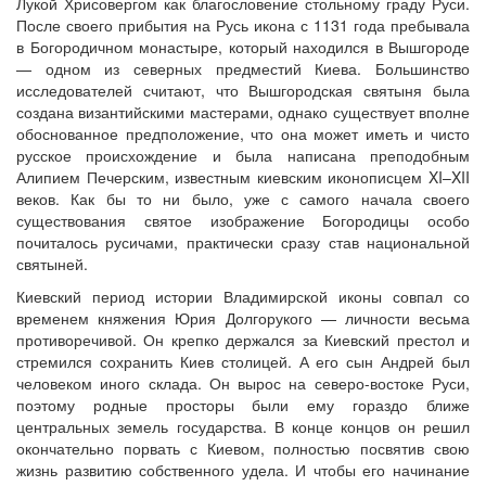
Лукой Хрисовергом как благословение стольному граду Руси.
После своего прибытия на Русь икона с 1131 года пребывала
в Богородичном монастыре, который находился в Вышгороде
— одном из северных предместий Киева. Большинство
исследователей считают, что Вышгородская святыня была
создана византийскими мастерами, однако существует вполне
обоснованное предположение, что она может иметь и чисто
русское происхождение и была написана преподобным
Алипием Печерским, известным киевским иконописцем XI–XII
веков. Как бы то ни было, уже с самого начала своего
существования святое изображение Богородицы особо
почиталось русичами, практически сразу став национальной
святыней.
Киевский период истории Владимирской иконы совпал со
временем княжения Юрия Долгорукого — личности весьма
противоречивой. Он крепко держался за Киевский престол и
стремился сохранить Киев столицей. А его сын Андрей был
человеком иного склада. Он вырос на северо-востоке Руси,
поэтому родные просторы были ему гораздо ближе
центральных земель государства. В конце концов он решил
окончательно порвать с Киевом, полностью посвятив свою
жизнь развитию собственного удела. И чтобы его начинание