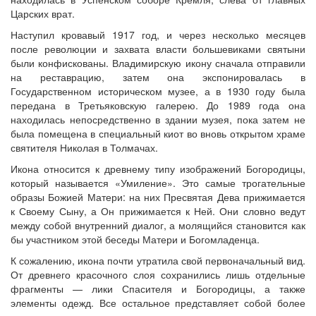
Царских врат.
Наступил кровавый 1917 год, и через несколько месяцев
после революции и захвата власти большевиками святыни
были конфискованы. Владимирскую икону сначала отправили
на реставрацию, затем она экспонировалась в
Государственном историческом музее, а в 1930 году была
передана в Третьяковскую галерею. До 1989 года она
находилась непосредственно в здании музея, пока затем не
была помещена в специальный киот во вновь открытом храме
святителя Николая в Толмачах.
Икона относится к древнему типу изображений Богородицы,
который называется «Умиление». Это самые трогательные
образы Божией Матери: на них Пресвятая Дева прижимается
к Своему Сыну, а Он прижимается к Ней. Они словно ведут
между собой внутренний диалог, а молящийся становится как
бы участником этой беседы Матери и Богомладенца.
К сожалению, икона почти утратила свой первоначальный вид.
От древнего красочного слоя сохранились лишь отдельные
фрагменты — лики Спасителя и Богородицы, а также
элементы одежд. Все остальное представляет собой более