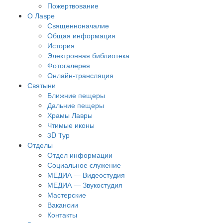
Пожертвование
О Лавре
Священноначалие
Общая информация
История
Электронная библиотека
Фотогалерея
Онлайн-трансляция
Святыни
Ближние пещеры
Дальние пещеры
Храмы Лавры
Чтимые иконы
3D Тур
Отделы
Отдел информации
Социальное служение
МЕДИА — Видеостудия
МЕДИА — Звукостудия
Мастерские
Вакансии
Контакты