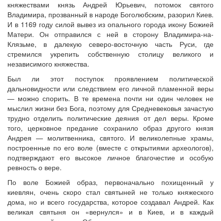
княжествами князь Андрей Юрьевич, потомок святого
Владимира, прозванный в народе Боголюбским, разорил Киев.
И в 1169 году силой вывез из опального города икону Божией
Матери. Он отправился с ней в сторону Владимира-на-
Онлайн трансляции
Веб-камеры
Клязьме, в далекую северо-восточную часть Руси, где
12 сентября 2015
Название трансляции
стремился укрепить собственную столицу великого и
12 сентября 2015
Название трансляции
независимого княжества.
12 сентября 2015
Название трансляции
Был ли этот поступок проявлением политической
12 сентября 2015
Название трансляции
дальновидности или следствием его личной пламенной веры
12 сентября 2015
Название трансляции
— можно спорить. В те времена почти ни один человек не
12 сентября 2015
Название трансляции
мыслил жизни без Бога, поэтому для Средневековья зачастую
12 сентября 2015
Название трансляции
трудно отделить политические деяния от дел веры. Кроме
12 сентября 2015
Название трансляции
того, церковное предание сохранило образ другого князя
Перейти к архиву
Андрея — молитвенника, святого. И великолепные храмы,
построенные по его воле (вместе с открытиями археологов),
подтверждают его высокое личное благочестие и особую
ревность о вере.
По воле Божией образ, первоначально похищенный у
киевлян, очень скоро стал святыней не только княжеского
дома, но и всего государства, которое создавал Андрей. Как
великая святыня он «вернулся» и в Киев, и в каждый