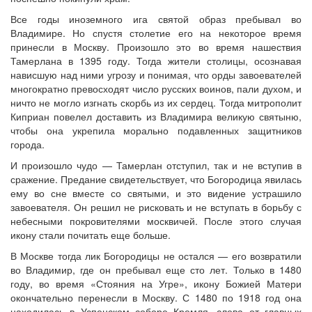
Все годы иноземного ига святой образ пребывал во
Владимире. Но спустя столетие его на некоторое время
принесли в Москву. Произошло это во время нашествия
Тамерлана в 1395 году. Тогда жители столицы, осознавая
нависшую над ними угрозу и понимая, что орды завоевателей
многократно превосходят число русских воинов, пали духом, и
ничто не могло изгнать скорбь из их сердец. Тогда митрополит
Киприан повелел доставить из Владимира великую святыню,
чтобы она укрепила морально подавленных защитников
города.
И произошло чудо — Тамерлан отступил, так и не вступив в
сражение. Предание свидетельствует, что Богородица явилась
ему во сне вместе со святыми, и это видение устрашило
завоевателя. Он решил не рисковать и не вступать в борьбу с
небесными покровителями москвичей. После этого случая
икону стали почитать еще больше.
В Москве тогда лик Богородицы не остался — его возвратили
во Владимир, где он пребывал еще сто лет. Только в 1480
году, во время «Стояния на Угре», икону Божией Матери
окончательно перенесли в Москву. С 1480 по 1918 год она
находилась в Успенском соборе Кремля, слева от главных