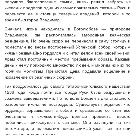
получило благословение свыше, князь решил забрать из
киевских пределов одну из самых почитаемых святынь Руси и
перенести ее в столицу северных владений, которой в то
время был город Владимир.
Сначала икона находилась в Боголюбове — пригороде
Владимира, где располагалась загородная княжеская
резиденция. Но очень скоро ее перенесли в саму столицу и
поместили во вновь построенный Успенский собор, которым
князь чрезвычайно гордился и считал делом всей своей жизни.
Храм стал постоянным местом пребывания образа. Каждый
день к нему приходило множество людей, и многим из них по
горячим молитвам Пречистая Дева подавала исцеление и
избавление от различных скорбей.
Так продолжалось до самого татаро-монгольского нашествия
1238 года, когда почти все города Руси были разрушены и
сожжены завоевателями. Но по воле Божией в дни страшного
разорения икона не пострадала. Существует предание, что
ордынцы, ворвавшиеся в собор и срывавшие со стен все
блестящие и сколько-нибудь ценные предметы, просто
побоялись прикоснуться к святыне. Они взглянули на лик
Богоматери, и их охватил неизъяснимый ужас, так что они
поспешно покинули храм.