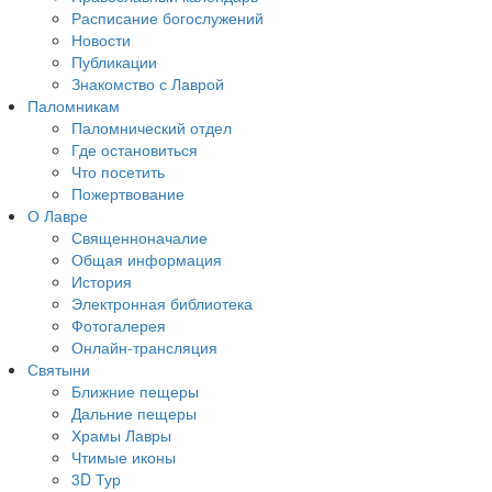
Расписание богослужений
Новости
Публикации
Знакомство с Лаврой
Паломникам
Паломнический отдел
Где остановиться
Что посетить
Пожертвование
О Лавре
Священноначалие
Общая информация
История
Электронная библиотека
Фотогалерея
Онлайн-трансляция
Святыни
Ближние пещеры
Дальние пещеры
Храмы Лавры
Чтимые иконы
3D Тур