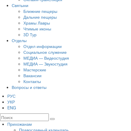
Святыни
Ближние пещеры
Дальние пещеры
Храмы Лавры
Чтимые иконы
3D Тур
Отделы
Отдел информации
Социальное служение
МЕДИА — Видеостудия
МЕДИА — Звукостудия
Мастерские
Вакансии
Контакты
Вопросы и ответы
РУС
УКР
ENG
Прихожанам
Православный календарь