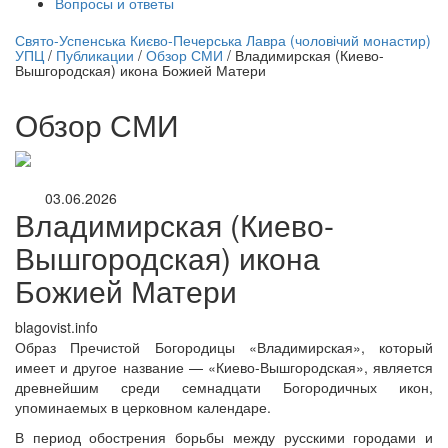
Вопросы и ответы
нлайн трансляция |
12 сентября
Свято-Успенська Києво-Печерська Лавра (чоловічий монастир)
УПЦ
/
Публикации
/
Обзор СМИ
/
Владимирская (Киево-
Название трансляции
Вышгородская) икона Божией Матери
Обзор СМИ
03.06.2026
Владимирская (Киево-
Вышгородская) икона
Божией Матери
blagovist.info
Образ Пречистой Богородицы «Владимирская», который
имеет и другое название — «Киево-Вышгородская», является
древнейшим среди семнадцати Богородичных икон,
упоминаемых в церковном календаре.
В период обострения борьбы между русскими городами и