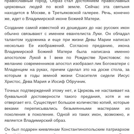
православный город. Образ стал достоянием православных
церковных людей по всей земле. Сейчас эта святыня
находится в Москве, в Третьяковской галерее. Речь, конечно
же, идет о Владимирской иконе Божией Матери.
Создание самой известной из дошедших до нас русских икон
обычно связывают с именем евангелиста Луки. Он обладал
талантом художника и еще при жизни Девы Марии написал
несколько Ее изображений. Согласно преданию, икона
Владимирской Божией Матери была написана именно
апостолом Лукой в I веке по Рождестве Христовом: по
желанию современников апостол изобразил лик Богоматери с
Младенцем на руках, причем сделал это на доске стола, за
которым в годы земной жизни Спасителя сидели Иисус
Христос, Дева Мария и Иосиф Обручник.
Точных подтверждений этому нет, и Церковь не настаивает на
буквальной достоверности такого предания, хотя и не
отвергает его. Существует большое количество копий, которые
веками переписывались безымянными мастерами из
поколения в поколение. Одной из таких икон, возможно, и
является Владимирский образ.
Он был подарен киевлянам Константинопольским патриархом