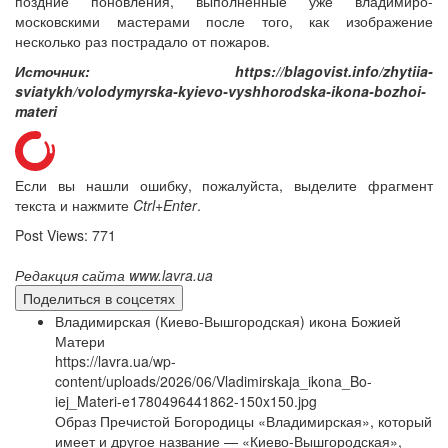
поздние поновления, выполненные уже владимиро-
московскими мастерами после того, как изображение
несколько раз пострадало от пожаров.
Источник: https://blagovist.info/zhytiia-
sviatykh/volodymyrska-kyievo-vyshhorodska-ikona-bozhoi-
materi
Если вы нашли ошибку, пожалуйста, выделите фрагмент
текста и нажмите
Ctrl+Enter
.
Post Views:
771
Редакция сайта www.lavra.ua
Поделиться в соцсетях
Владимирская (Киево-Вышгородская) икона Божией
Матери
https://lavra.ua/wp-
content/uploads/2026/06/Vladimirskaja_ikona_Bo-
iej_Materi-e1780496441862-150x150.jpg
Образ Пречистой Богородицы «Владимирская», который
имеет и другое название — «Киево-Вышгородская»,