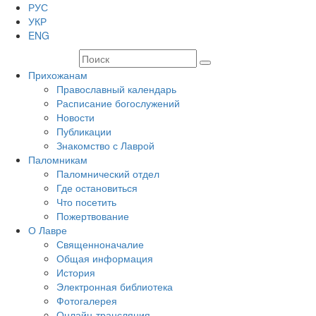
РУС
УКР
ENG
Прихожанам
Православный календарь
Расписание богослужений
Новости
Публикации
Знакомство с Лаврой
Паломникам
Паломнический отдел
Где остановиться
Что посетить
Пожертвование
О Лавре
Священноначалие
Общая информация
История
Электронная библиотека
Фотогалерея
Онлайн-трансляция