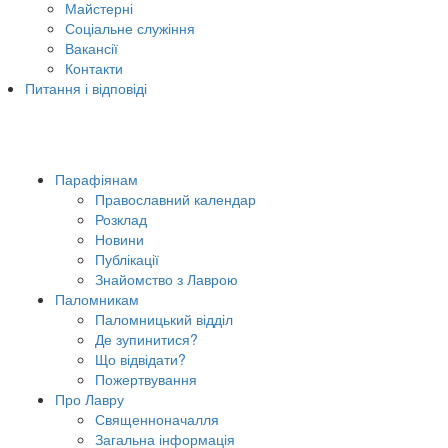
Майстерні
Соціальне служіння
Вакансії
Контакти
Питання і відповіді
Парафіянам
Православний календар
Розклад
Новини
Публікації
Знайомство з Лаврою
Паломникам
Паломницький відділ
Де зупинитися?
Що відвідати?
Пожертвування
Про Лавру
Священноначалля
Загальна інформація