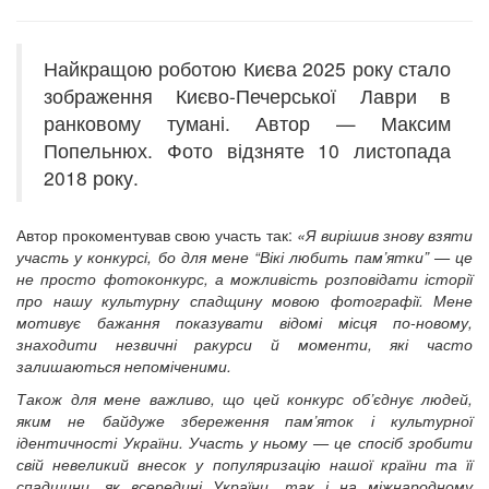
12 сентября 2015
Название трансляции
12 сентября 2015
Название трансляции
12 сентября 2015
Название трансляции
Найкращою роботою Києва 2025 року стало
12 сентября 2015
Название трансляции
зображення Києво-Печерської Лаври в
12 сентября 2015
Название трансляции
12 сентября 2015
Название трансляции
ранковому тумані. Автор — Максим
12 сентября 2015
Название трансляции
Попельнюх. Фото відзняте 10 листопада
Перейти до архіву
2018 року.
Автор прокоментував свою участь так:
«Я вирішив знову взяти
участь у конкурсі, бо для мене “Вікі любить пам’ятки” — це
не просто фотоконкурс, а можливість розповідати історії
про нашу культурну спадщину мовою фотографії. Мене
мотивує бажання показувати відомі місця по-новому,
знаходити незвичні ракурси й моменти, які часто
залишаються непоміченими.
Також для мене важливо, що цей конкурс об’єднує людей,
яким не байдуже збереження пам’яток і культурної
ідентичності України. Участь у ньому — це спосіб зробити
свій невеликий внесок у популяризацію нашої країни та її
спадщини, як всередині України, так і на міжнародному