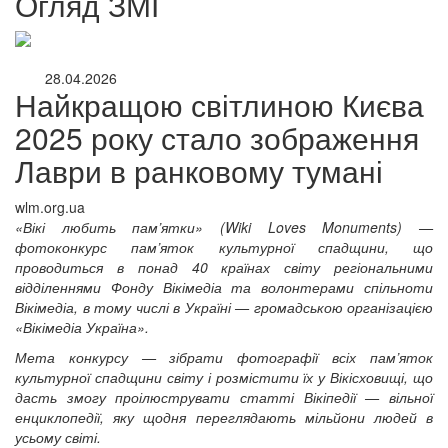
Огляд ЗМІ
28.04.2026
Найкращою світлиною Києва
2025 року стало зображення
Лаври в ранковому тумані
wlm.org.ua
«Вікі любить пам’ятки» (Wiki Loves Monuments) —
фотоконкурс пам’яток культурної спадщини, що
проводиться в понад 40 країнах світу регіональними
відділеннями Фонду Вікімедіа та волонтерами спільноти
Вікімедіа, в тому числі в Україні — громадською організацією
«Вікімедіа Україна».
Мета конкурсу — зібрати фотографії всіх пам’яток
культурної спадщини світу і розмістити їх у Вікісховищі, що
дасть змогу проілюструвати статті Вікіпедії — вільної
онлайн трансляції
Веб-камери
енциклопедії, яку щодня переглядають мільйони людей в
12 сентября 2015
Название трансляции
усьому світі.