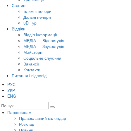
Святині
Ближні печери
Дальні печери
3D Тур
Відділи
Відділ інформації
МЕДІА — Відеостудія
МЕДІА — Звукостудія
Майстерні
Соціальне служіння
Вакансії
Контакти
Питання і відповіді
РУС
УКР
ENG
Парафіянам
Православний календар
Розклад
Новини