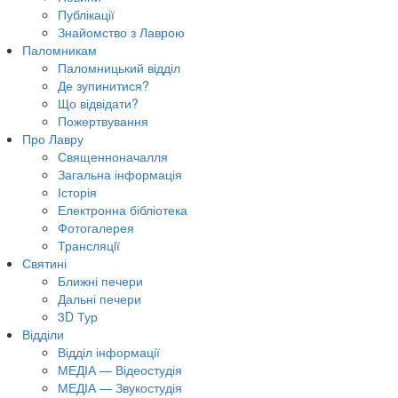
Публікації
Знайомство з Лаврою
Паломникам
Паломницький відділ
Де зупинитися?
Що відвідати?
Пожертвування
Про Лавру
Священноначалля
Загальна інформація
Історія
Електронна бібліотека
Фотогалерея
Трансляцiї
Святині
Ближні печери
Дальні печери
3D Тур
Відділи
Відділ інформації
МЕДІА — Відеостудія
МЕДІА — Звукостудія