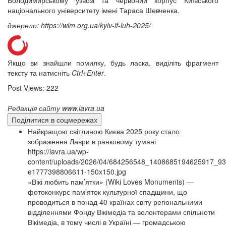
Володимирському узвозі та червоний корпус Київського
національного університету імені Тараса Шевченка.
джерело: https://wlm.org.ua/kyiv-if-luh-2025/
Якщо ви знайшли помилку, будь ласка, виділіть фрагмент
тексту та натисніть
Ctrl+Enter
.
Post Views:
222
Редакція сайту www.lavra.ua
Поділитися в соцмережах
Найкращою світлиною Києва 2025 року стало
зображення Лаври в ранковому тумані
https://lavra.ua/wp-
content/uploads/2026/04/684256548_1408685194625917_9
e1777398806611-150x150.jpg
«Вікі любить пам’ятки» (Wiki Loves Monuments) —
фотоконкурс пам’яток культурної спадщини, що
проводиться в понад 40 країнах світу регіональними
відділеннями Фонду Вікімедіа та волонтерами спільноти
Вікімедіа, в тому числі в Україні — громадською