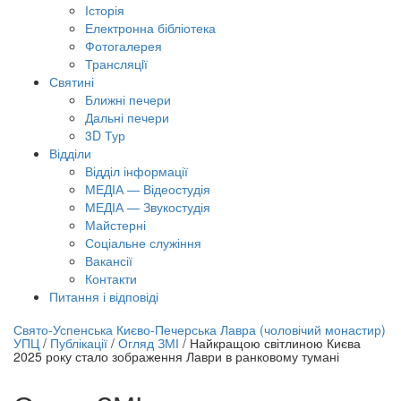
Історія
Електронна бібліотека
Фотогалерея
Трансляцiї
Святині
Ближні печери
Дальні печери
3D Тур
Відділи
Відділ інформації
МЕДІА — Відеостудія
МЕДІА — Звукостудія
Майстерні
Соціальне служіння
Вакансії
Контакти
Питання і відповіді
лайн трансляція |
12 вересня
Свято-Успенська Києво-Печерська Лавра (чоловічий монастир)
УПЦ
/
Публікації
/
Огляд ЗМІ
/
Найкращою світлиною Києва
азва трансляції
2025 року стало зображення Лаври в ранковому тумані