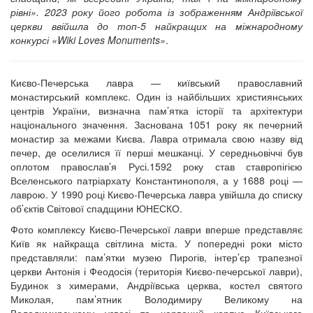
рівні». 2023 року його робота із зображенням Андріївської
церкви ввійшла до топ-5 найкращих на міжнародному
конкурсі «Wiki Loves Monuments»
.
Києво-Печерська лавра — київський православний
монастирський комплекс. Один із найбільших християнських
центрів України, визначна пам’ятка історії та архітектури
національного значення. Заснована 1051 року як печерний
монастир за межами Києва. Лавра отримала свою назву від
печер, де оселилися її перші мешканці. У середньовіччі був
оплотом православ’я Русі.1592 року став ставропігією
Вселенського патріархату Константинополя, а у 1688 році —
лаврою. У 1990 році Києво-Печерська лавра увійшла до списку
об’єктів Світової спадщини ЮНЕСКО.
Фото комплексу Києво-Печерської лаври вперше представляє
Київ як найкраща світлина міста. У попередні роки місто
представляли: пам’ятки музею Пирогів, інтер’єр трапезної
церкви Антонія і Феодосія (територія Києво-печерської лаври),
Будинок з химерами, Андріївська церква, костел святого
Миколая, пам’ятник Володимиру Великому на