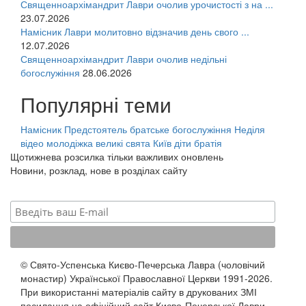
Священноархімандрит Лаври очолив урочистості з на ...
23.07.2026
Намісник Лаври молитовно відзначив день свого ...
12.07.2026
Священноархімандрит Лаври очолив недільні
богослужіння
28.06.2026
Популярні теми
Намісник
Предстоятель
братське богослужіння
Неділя
відео
молодіжка
великі свята
Київ
діти
братія
Щотижнева розсилка тільки важливих оновлень
Новини, розклад, нове в розділах сайту
© Свято-Успенська Києво-Печерська Лавра (чоловічий
монастир) Української Православної Церкви 1991-2026.
При використанні матеріалів сайту в друкованих ЗМІ
посилання на офіційний сайт Києво-Печерської Лаври