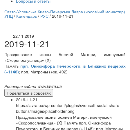
Вопросы и ответы
нлайн трансляция |
12 сентября
Свято-Успенська Києво-Печерська Лавра (чоловічий монастир)
УПЦ
/
Календарь
/
РУС
/
2019-11-21
Название трансляции
22.11.2019
2019-11-21
Празднование иконы Божией Матери, именуемой
«Скоропослушница» (X)
Память
прп. Онисифора Печерского, в Ближних пещерах
(+1148)
; прп. Матроны (+ок. 492)
Редакция сайта www.lavra.ua
Поделиться в соцсетях
2019-11-21
https://lavra.ua/wp-content/plugins/svensoft-social-share-
buttons/images/placeholder.png
Празднование иконы Божией Матери, именуемой
«Скоропослушница» (X) Память прп. Онисифора
Печерского, в Ближних пещерах (+1148); прп. Матроны