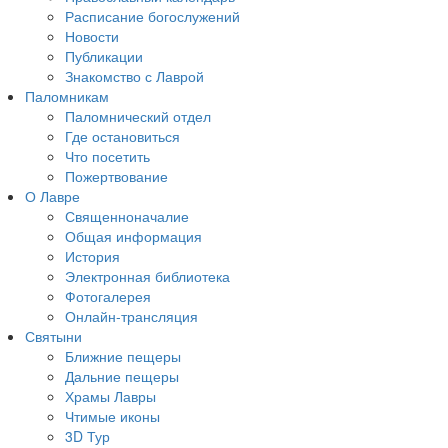
Расписание богослужений
Новости
Публикации
Знакомство с Лаврой
Паломникам
Паломнический отдел
Где остановиться
Что посетить
Пожертвование
О Лавре
Священноначалие
Общая информация
История
Электронная библиотека
Фотогалерея
Онлайн-трансляция
Святыни
Ближние пещеры
Дальние пещеры
Храмы Лавры
Чтимые иконы
3D Тур