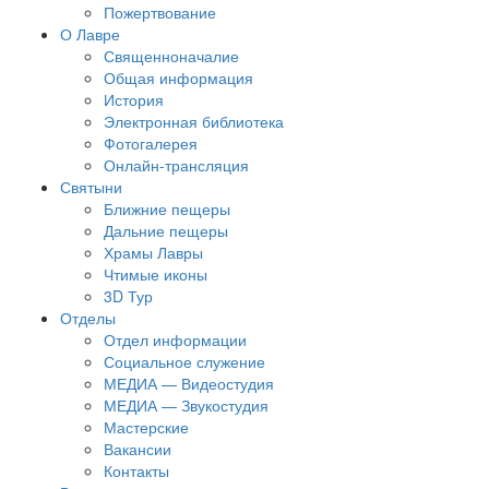
Пожертвование
О Лавре
Священноначалие
Общая информация
История
Электронная библиотека
Фотогалерея
Онлайн-трансляция
Святыни
Ближние пещеры
Дальние пещеры
Храмы Лавры
Чтимые иконы
3D Тур
Отделы
Отдел информации
Социальное служение
МЕДИА — Видеостудия
МЕДИА — Звукостудия
Мастерские
Вакансии
Контакты