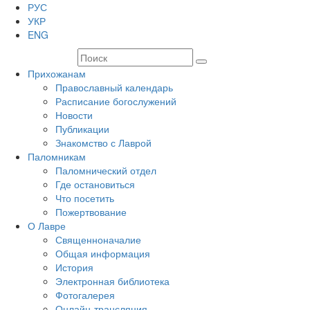
РУС
УКР
ENG
Прихожанам
Православный календарь
Расписание богослужений
Новости
Публикации
Знакомство с Лаврой
Паломникам
Паломнический отдел
Где остановиться
Что посетить
Пожертвование
О Лавре
Священноначалие
Общая информация
История
Электронная библиотека
Фотогалерея
Онлайн-трансляция