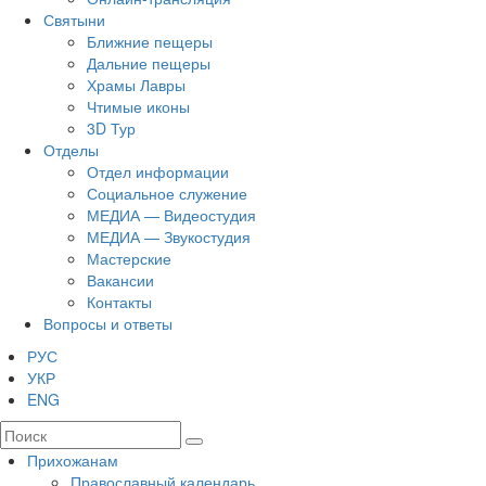
Святыни
Ближние пещеры
Дальние пещеры
Храмы Лавры
Чтимые иконы
3D Тур
Отделы
Отдел информации
Социальное служение
МЕДИА — Видеостудия
МЕДИА — Звукостудия
Мастерские
Вакансии
Контакты
Вопросы и ответы
РУС
УКР
ENG
Прихожанам
Православный календарь