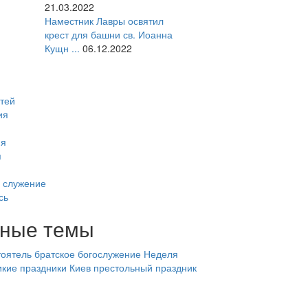
21.03.2022
Наместник Лавры освятил
крест для башни св. Иоанна
Кущн ...
06.12.2022
тей
ия
ия
я
 служение
сь
ные темы
оятель
братское богослужение
Неделя
икие праздники
Киев
престольный праздник