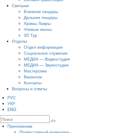
Святыни
Ближние пещеры
Дальние пещеры
Храмы Лавры
Чтимые иконы
3D Тур
Отделы
Отдел информации
Социальное служение
МЕДИА — Видеостудия
МЕДИА — Звукостудия
Мастерские
Вакансии
Контакты
Вопросы и ответы
РУС
УКР
ENG
Прихожанам
Православный календарь