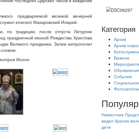
чтение последних Царских Часов и каждение
икого предваряемой великой вечерней
лужил епископ Макаровский Иларий.
Категория
и, по традиции, после отпу́ста Литургии
ред праздничной иконой Рождества Христова
Архив
ндак Великого праздника. Затем митрополит
Архив новос
 словом.
Богослужен
Важное
Дмитрия Михно
Мероприят
Объявлени
События
Социальное
Фотолетопи
Популяр
Наместник
Предст
видео
братия
вел
дети