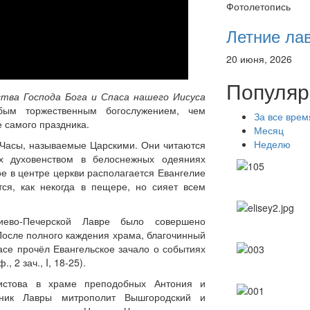
Фотолетопись
Летние ла
20 июня, 2026
Популяр
тва Господа Бога и Спаса нашего Иисуса
бым торжественным богослужением, чем
За все врем
 самого праздника.
Месяц
Неделю
 Часы, называемые Царскими. Они читаются
х духовенством в белоснежных одеяниях
е в центре церкви располагается Евангелие
тся, как некогда в пещере, но сияет всем
иево-Печерской Лавре было совершено
После полного каждения храма, благочинный
се прочёл Евангельское зачало о событиях
2 зач., I, 18-25).
ристова в храме преподобных Антония и
тник Лавры митрополит Вышгородский и