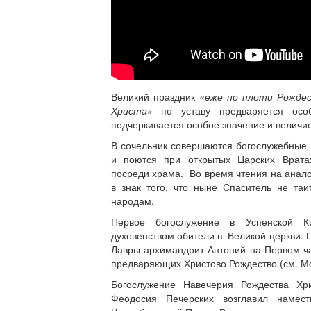
Великий праздник
«еже по плоти Рождес
Христа»
по уставу предваряется осо
подчеркивается особое значение и величие
В сочельник совершаются богослужебные
и поются при открытых Царских Врата
посреди храма. Во время чтения на анало
в знак того, что ныне Спаситель не таи
народам.
Первое богослужение в Успенской К
духовенством обители в Великой церкви. 
Лавры архимандрит Антоний на Первом ча
предваряющих Христово Рождество (см. Мф., 
Богослужение Навечерия Рождества Х
Феодосия Печерских возглавил намес