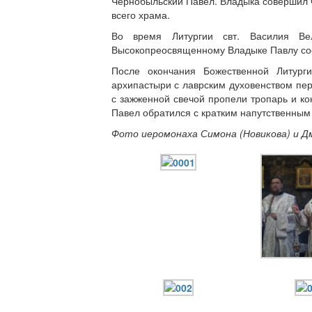
Чернобыльский Павел. Владыка совершил 
всего храма.
Во время Литургии свт. Василия Вел
Высокопреосвященному Владыке Павлу сос
После окончания Божественной Литурги
архипастыри с лаврским духовенством пе
с зажженной свечой пропели тропарь и ко
Павел обратился с кратким напутственным
Фото иеромонаха Симона (Новикова) и 