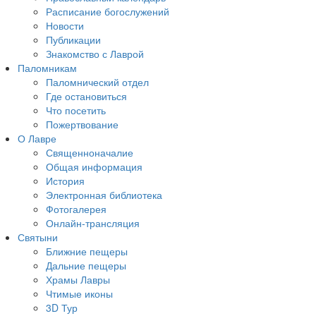
Расписание богослужений
Новости
Публикации
Знакомство с Лаврой
Паломникам
Паломнический отдел
Где остановиться
Что посетить
Пожертвование
О Лавре
Священноначалие
Общая информация
История
Электронная библиотека
Фотогалерея
Онлайн-трансляция
Святыни
Ближние пещеры
Дальние пещеры
Храмы Лавры
Чтимые иконы
3D Тур