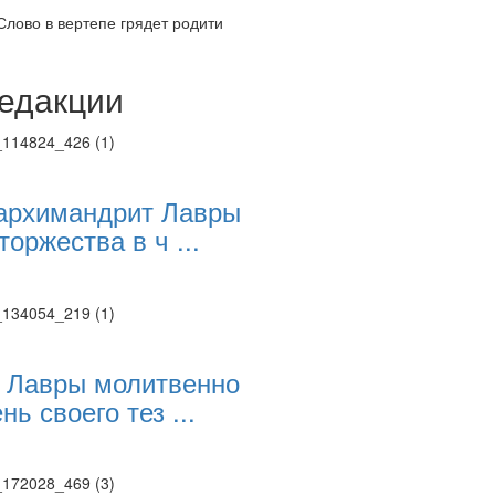
лово в вертепе грядет родити
едакции
Веб-камеры
ие трансляции
ие трансляции
ие трансляции
ие трансляции
архимандрит Лавры
ие трансляции
торжества в ч ...
ие трансляции
ие трансляции
ие трансляции
 Лавры молитвенно
нь своего тез ...