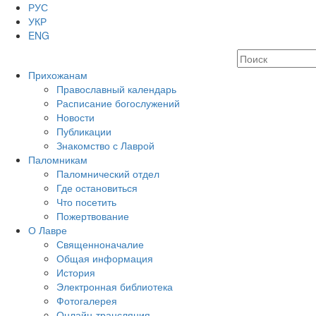
РУС
УКР
ENG
Прихожанам
Православный календарь
Расписание богослужений
Новости
Публикации
Знакомство с Лаврой
Паломникам
Паломнический отдел
Где остановиться
Что посетить
Пожертвование
О Лавре
Священноначалие
Общая информация
История
Электронная библиотека
Фотогалерея
Онлайн-трансляция