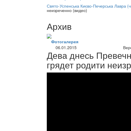
нлайн трансляция |
12 сентября
Свято-Успенська Києво-Печерська Лавра (
неизреченно (видео)
Название трансляции
Архив
Фотогалерея
06.01.2015
Вер
Дева днесь Превечн
грядет родити неиз