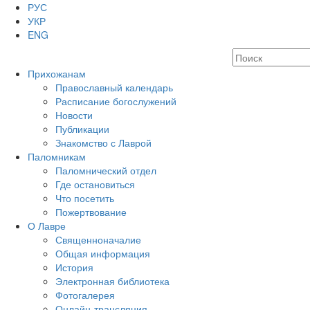
РУС
УКР
ENG
Прихожанам
Православный календарь
Расписание богослужений
Новости
Публикации
Знакомство с Лаврой
Паломникам
Паломнический отдел
Где остановиться
Что посетить
Пожертвование
О Лавре
Священноначалие
Общая информация
История
Электронная библиотека
Фотогалерея
Онлайн-трансляция