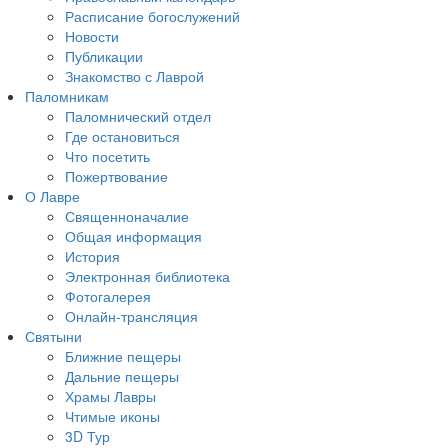
Расписание богослужений
Новости
Публикации
Знакомство с Лаврой
Паломникам
Паломнический отдел
Где остановиться
Что посетить
Пожертвование
О Лавре
Священноначалие
Общая информация
История
Электронная библиотека
Фотогалерея
Онлайн-трансляция
Святыни
Ближние пещеры
Дальние пещеры
Храмы Лавры
Чтимые иконы
3D Тур