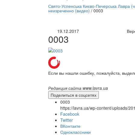
нлайн трансляция |
12 сентября
Свято-Успенська Києво-Печерська Лавра (
неизреченно (видео)
/
0003
Название трансляции
19.12.2017
Вер
0003
Если вы нашли ошибку, пожалуйста, выдел
Редакция сайта www.lavra.ua
Поделиться в соцсетях
0003
https://lavra.ua/wp-content/uploads/2
Facebook
Twitter
ВКонтакте
Одноклассники