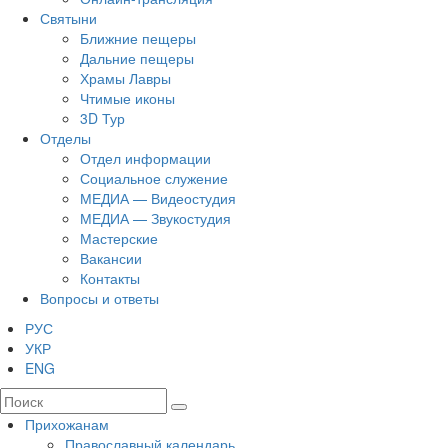
Святыни
Ближние пещеры
Дальние пещеры
Храмы Лавры
Чтимые иконы
3D Тур
Отделы
Отдел информации
Социальное служение
МЕДИА — Видеостудия
МЕДИА — Звукостудия
Мастерские
Вакансии
Контакты
Вопросы и ответы
РУС
УКР
ENG
Прихожанам
Православный календарь