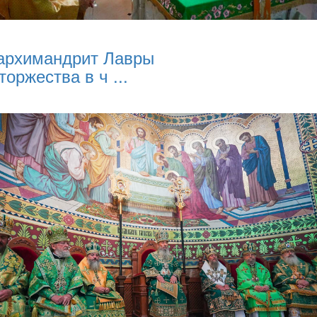
архимандрит Лавры
торжества в ч ...