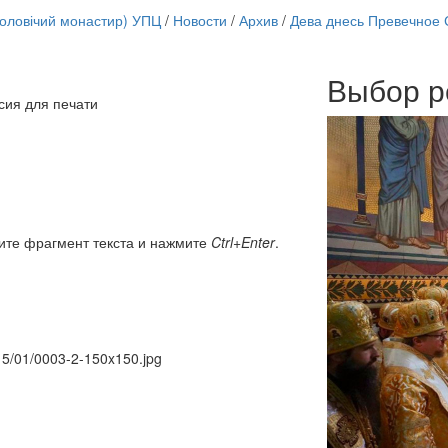
чоловічий монастир) УПЦ
/
Новости
/
Архив
/
Дева днесь Превечное С
Выбор р
Онлайн трансляции
сия для печати
12 сентября 2015
Назван
12 сентября 2015
Назван
12 сентября 2015
Назван
12 сентября 2015
Назван
12 сентября 2015
Назван
12 сентября 2015
Назван
12 сентября 2015
Назван
ите фрагмент текста и нажмите
Ctrl+Enter
.
12 сентября 2015
Назван
Перейти к архиву
015/01/0003-2-150x150.jpg