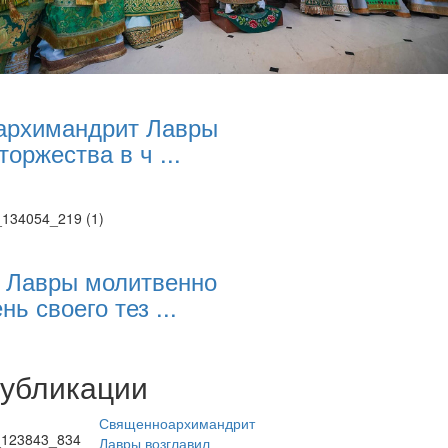
архимандрит Лавры
торжества в ч ...
 Лавры молитвенно
нь своего тез ...
публикации
Священноархимандрит
Лавры возглавил