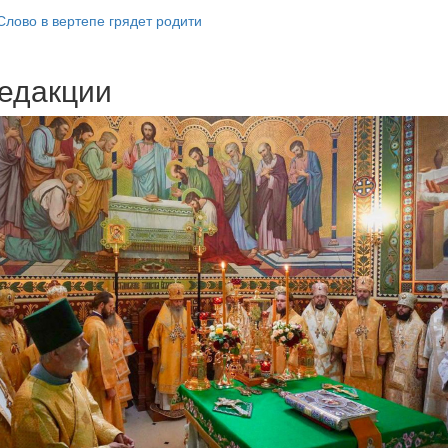
лово в вертепе грядет родити
едакции
Веб-камеры
ие трансляции
ие трансляции
ие трансляции
ие трансляции
ие трансляции
ие трансляции
ие трансляции
ие трансляции