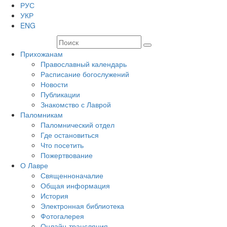
РУС
УКР
ENG
Прихожанам
Православный календарь
Расписание богослужений
Новости
Публикации
Знакомство с Лаврой
Паломникам
Паломнический отдел
Где остановиться
Что посетить
Пожертвование
О Лавре
Священноначалие
Общая информация
История
Электронная библиотека
Фотогалерея
Онлайн-трансляция