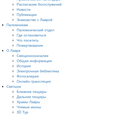
Расписание богослужений
Новости
Публикации
Знакомство с Лаврой
Паломникам
Паломнический отдел
Где остановиться
Что посетить
Пожертвование
О Лавре
Священноначалие
Общая информация
История
Электронная библиотека
Фотогалерея
Онлайн-трансляция
Святыни
Ближние пещеры
Дальние пещеры
Храмы Лавры
Чтимые иконы
3D Тур