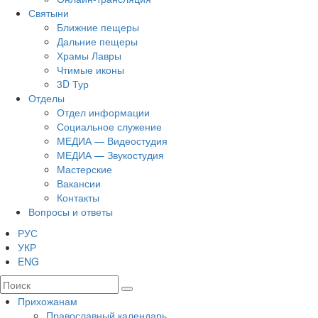
Святыни
Ближние пещеры
Дальние пещеры
Храмы Лавры
Чтимые иконы
3D Тур
Отделы
Отдел информации
Социальное служение
МЕДИА — Видеостудия
МЕДИА — Звукостудия
Мастерские
Вакансии
Контакты
Вопросы и ответы
РУС
УКР
ENG
Прихожанам
Православный календарь