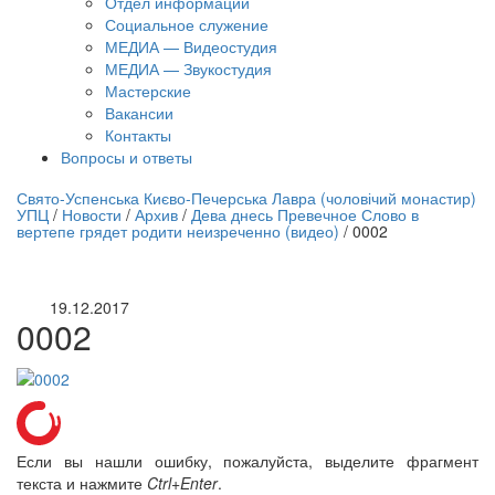
Отдел информации
Социальное служение
МЕДИА — Видеостудия
МЕДИА — Звукостудия
Мастерские
Вакансии
Контакты
Вопросы и ответы
нлайн трансляция |
12 сентября
Свято-Успенська Києво-Печерська Лавра (чоловічий монастир)
УПЦ
/
Новости
/
Архив
/
Дева днесь Превечное Слово в
Название трансляции
вертепе грядет родити неизреченно (видео)
/
0002
19.12.2017
0002
Если вы нашли ошибку, пожалуйста, выделите фрагмент
текста и нажмите
Ctrl+Enter
.