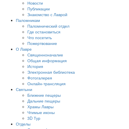
Новости
Публикации
Знакомство с Лаврой
Паломникам
Паломнический отдел
Где остановиться
Что посетить
Пожертвование
О Лавре
Священноначалие
Общая информация
История
Электронная библиотека
Фотогалерея
Онлайн-трансляция
Святыни
Ближние пещеры
Дальние пещеры
Храмы Лавры
Чтимые иконы
3D Тур
Отделы