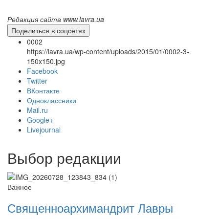
Редакция сайта www.lavra.ua
Поделиться в соцсетях
0002
https://lavra.ua/wp-content/uploads/2015/01/0002-3-
150x150.jpg
Facebook
Twitter
ВКонтакте
Одноклассники
Mail.ru
Онлайн трансляции
Веб-камеры
Google+
12 сентября 2015
Название трансляции
Livejournal
12 сентября 2015
Название трансляции
12 сентября 2015
Название трансляции
12 сентября 2015
Название трансляции
Выбор редакции
12 сентября 2015
Название трансляции
12 сентября 2015
Название трансляции
12 сентября 2015
Название трансляции
Важное
12 сентября 2015
Название трансляции
Священноархимандрит Лавры
Перейти к архиву