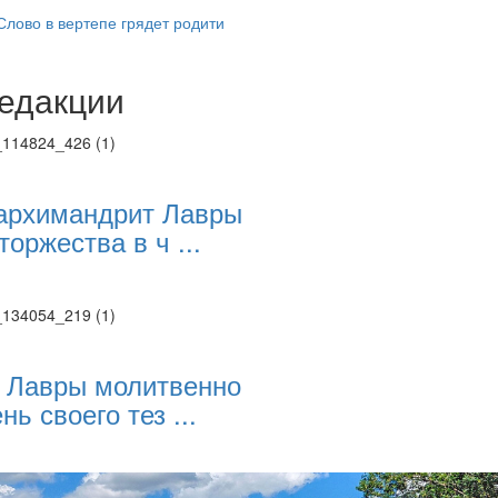
лово в вертепе грядет родити
едакции
Веб-камеры
ие трансляции
ие трансляции
ие трансляции
ие трансляции
архимандрит Лавры
ие трансляции
торжества в ч ...
ие трансляции
ие трансляции
ие трансляции
 Лавры молитвенно
нь своего тез ...