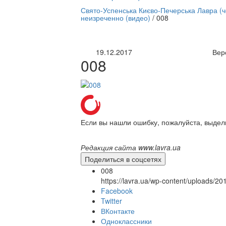
нлайн трансляция |
12 сентября
Свято-Успенська Києво-Печерська Лавра (
неизреченно (видео)
/
008
Название трансляции
19.12.2017
Вер
008
Если вы нашли ошибку, пожалуйста, выдел
Редакция сайта www.lavra.ua
Поделиться в соцсетях
008
https://lavra.ua/wp-content/uploads/2
Facebook
Twitter
ВКонтакте
Одноклассники