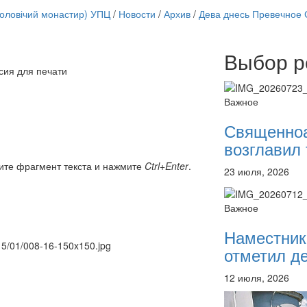
чоловічий монастир) УПЦ
/
Новости
/
Архив
/
Дева днесь Превечное С
Выбор р
Онлайн трансляции
сия для печати
12 сентября 2015
Назван
12 сентября 2015
Назван
Важное
12 сентября 2015
Назван
12 сентября 2015
Назван
Священно
12 сентября 2015
Назван
возглавил 
12 сентября 2015
Назван
12 сентября 2015
Назван
ите фрагмент текста и нажмите
Ctrl+Enter
.
23 июля, 2026
12 сентября 2015
Назван
Перейти к архиву
Важное
Наместник
015/01/008-16-150x150.jpg
отметил де
12 июля, 2026