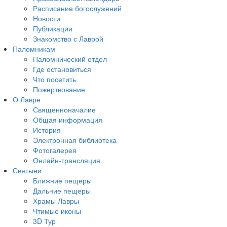
Расписание богослужений
Новости
Публикации
Знакомство с Лаврой
Паломникам
Паломнический отдел
Где остановиться
Что посетить
Пожертвование
О Лавре
Священноначалие
Общая информация
История
Электронная библиотека
Фотогалерея
Онлайн-трансляция
Святыни
Ближние пещеры
Дальние пещеры
Храмы Лавры
Чтимые иконы
3D Тур