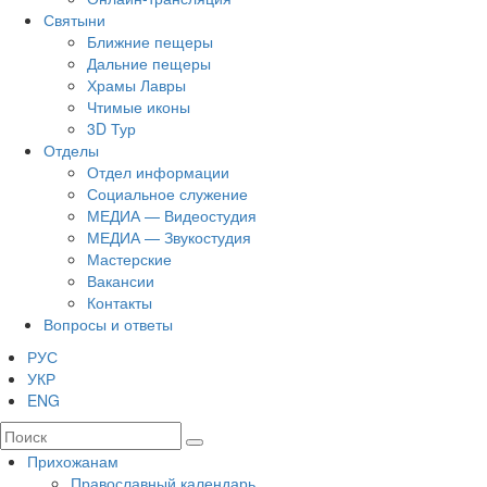
Святыни
Ближние пещеры
Дальние пещеры
Храмы Лавры
Чтимые иконы
3D Тур
Отделы
Отдел информации
Социальное служение
МЕДИА — Видеостудия
МЕДИА — Звукостудия
Мастерские
Вакансии
Контакты
Вопросы и ответы
РУС
УКР
ENG
Прихожанам
Православный календарь