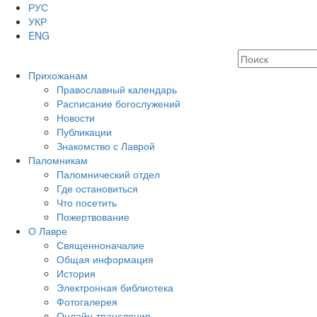
РУС
УКР
ENG
Прихожанам
Православный календарь
Расписание богослужений
Новости
Публикации
Знакомство с Лаврой
Паломникам
Паломнический отдел
Где остановиться
Что посетить
Пожертвование
О Лавре
Священноначалие
Общая информация
История
Электронная библиотека
Фотогалерея
Онлайн-трансляция