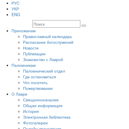
РУС
УКР
ENG
Прихожанам
Православный календарь
Расписание богослужений
Новости
Публикации
Знакомство с Лаврой
Паломникам
Паломнический отдел
Где остановиться
Что посетить
Пожертвование
О Лавре
Священноначалие
Общая информация
История
Электронная библиотека
Фотогалерея
Онлайн-трансляция