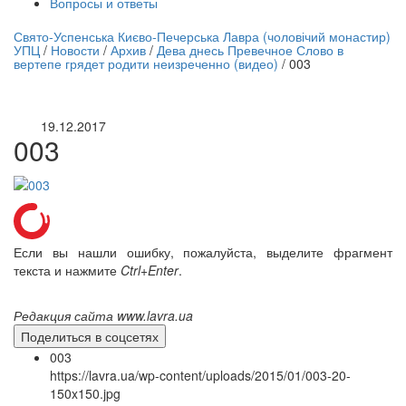
Вопросы и ответы
нлайн трансляция |
12 сентября
Свято-Успенська Києво-Печерська Лавра (чоловічий монастир)
УПЦ
/
Новости
/
Архив
/
Дева днесь Превечное Слово в
Название трансляции
вертепе грядет родити неизреченно (видео)
/
003
19.12.2017
003
Если вы нашли ошибку, пожалуйста, выделите фрагмент
текста и нажмите
Ctrl+Enter
.
Редакция сайта www.lavra.ua
Поделиться в соцсетях
003
https://lavra.ua/wp-content/uploads/2015/01/003-20-
150x150.jpg