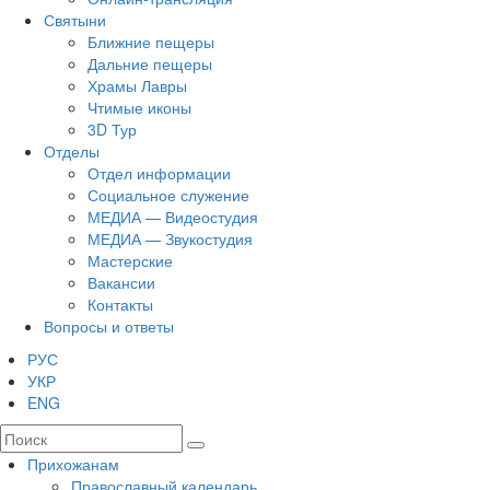
Святыни
Ближние пещеры
Дальние пещеры
Храмы Лавры
Чтимые иконы
3D Тур
Отделы
Отдел информации
Социальное служение
МЕДИА — Видеостудия
МЕДИА — Звукостудия
Мастерские
Вакансии
Контакты
Вопросы и ответы
РУС
УКР
ENG
Прихожанам
Православный календарь