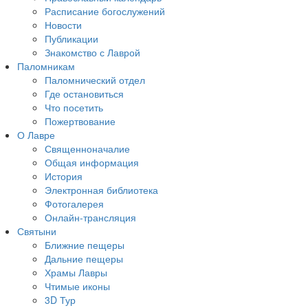
Расписание богослужений
Новости
Публикации
Знакомство с Лаврой
Паломникам
Паломнический отдел
Где остановиться
Что посетить
Пожертвование
О Лавре
Священноначалие
Общая информация
История
Электронная библиотека
Фотогалерея
Онлайн-трансляция
Святыни
Ближние пещеры
Дальние пещеры
Храмы Лавры
Чтимые иконы
3D Тур