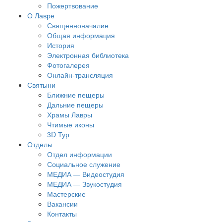
Пожертвование
О Лавре
Священноначалие
Общая информация
История
Электронная библиотека
Фотогалерея
Онлайн-трансляция
Святыни
Ближние пещеры
Дальние пещеры
Храмы Лавры
Чтимые иконы
3D Тур
Отделы
Отдел информации
Социальное служение
МЕДИА — Видеостудия
МЕДИА — Звукостудия
Мастерские
Вакансии
Контакты