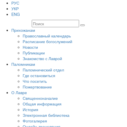
РУС
УКР
ENG
Прихожанам
Православный календарь
Расписание богослужений
Новости
Публикации
Знакомство с Лаврой
Паломникам
Паломнический отдел
Где остановиться
Что посетить
Пожертвование
О Лавре
Священноначалие
Общая информация
История
Электронная библиотека
Фотогалерея
Онлайн-трансляция