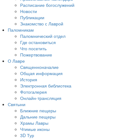
Расписание богослужений
Новости
Публикации
Знакомство с Лаврой
Паломникам
Паломнический отдел
Где остановиться
Что посетить
Пожертвование
О Лавре
Священноначалие
Общая информация
История
Электронная библиотека
Фотогалерея
Онлайн-трансляция
Святыни
Ближние пещеры
Дальние пещеры
Храмы Лавры
Чтимые иконы
3D Тур