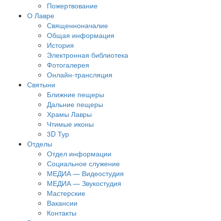
Пожертвование
О Лавре
Священноначалие
Общая информация
История
Электронная библиотека
Фотогалерея
Онлайн-трансляция
Святыни
Ближние пещеры
Дальние пещеры
Храмы Лавры
Чтимые иконы
3D Тур
Отделы
Отдел информации
Социальное служение
МЕДИА — Видеостудия
МЕДИА — Звукостудия
Мастерские
Вакансии
Контакты