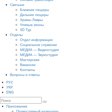
Святыни
Ближние пещеры
Дальние пещеры
Храмы Лавры
Чтимые иконы
3D Тур
Отделы
Отдел информации
Социальное служение
МЕДИА — Видеостудия
МЕДИА — Звукостудия
Мастерские
Вакансии
Контакты
Вопросы и ответы
РУС
УКР
ENG
Прихожанам
Православный календарь