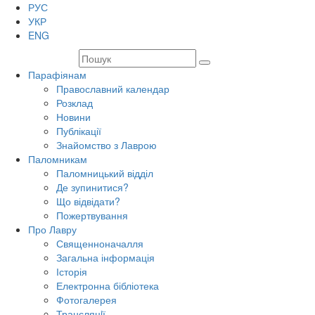
РУС
УКР
ENG
Парафіянам
Православний календар
Розклад
Новини
Публікації
Знайомство з Лаврою
Паломникам
Паломницький відділ
Де зупинитися?
Що відвідати?
Пожертвування
Про Лавру
Священноначалля
Загальна інформація
Історія
Електронна бібліотека
Фотогалерея
Трансляцiї