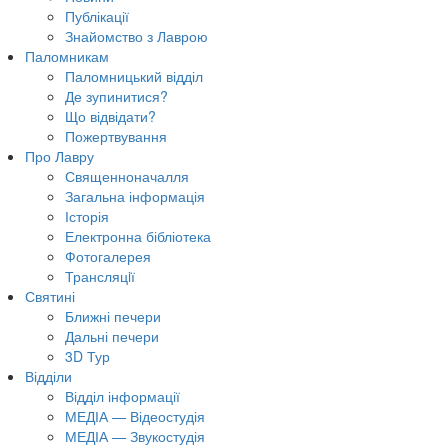
Публікації
Знайомство з Лаврою
Паломникам
Паломницький відділ
Де зупинитися?
Що відвідати?
Пожертвування
Про Лавру
Священноначалля
Загальна інформація
Історія
Електронна бібліотека
Фотогалерея
Трансляцiї
Святині
Ближні печери
Дальні печери
3D Тур
Відділи
Відділ інформації
МЕДІА — Відеостудія
МЕДІА — Звукостудія