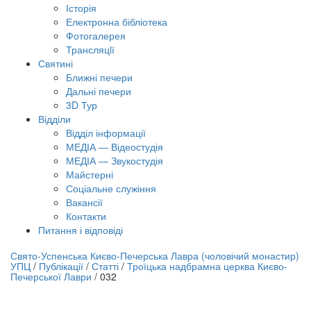
Історія
Електронна бібліотека
Фотогалерея
Трансляцiї
Святині
Ближні печери
Дальні печери
3D Тур
Відділи
Відділ інформації
МЕДІА — Відеостудія
МЕДІА — Звукостудія
Майстерні
Соціальне служіння
Вакансії
Контакти
Питання і відповіді
лайн трансляція |
12 вересня
Свято-Успенська Києво-Печерська Лавра (чоловічий монастир)
УПЦ
/
Публікації
/
Статті
/
Троїцька надбрамна церква Києво-
азва трансляції
Печерської Лаври
/
032