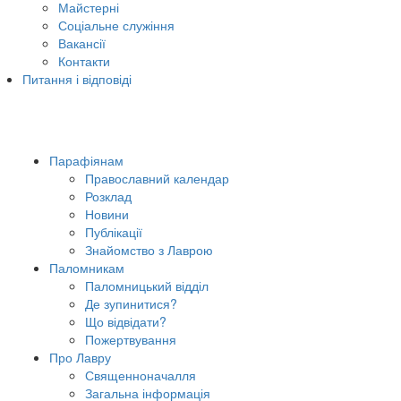
Майстерні
Соціальне служіння
Вакансії
Контакти
Питання і відповіді
Парафіянам
Православний календар
Розклад
Новини
Публікації
Знайомство з Лаврою
Паломникам
Паломницький відділ
Де зупинитися?
Що відвідати?
Пожертвування
Про Лавру
Священноначалля
Загальна інформація