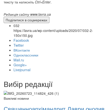
тексту та натисніть
12 сентября 2015
Ctrl+Enter
Название трансляции
.
12 сентября 2015
Название трансляции
12 сентября 2015
Название трансляции
Редакція сайту www.lavra.ua
12 сентября 2015
Название трансляции
Поділитися в соцмережах
12 сентября 2015
Название трансляции
032
12 сентября 2015
Название трансляции
https://lavra.ua/wp-content/uploads/2020/07/032-2-
12 сентября 2015
Название трансляции
150x150.jpg
Перейти до архіву
Facebook
Twitter
ВКонтакте
Одноклассники
Mail.ru
Google+
Livejournal
Вибір редакції
Важливі новини
Священноархімандрит Лаври очолив