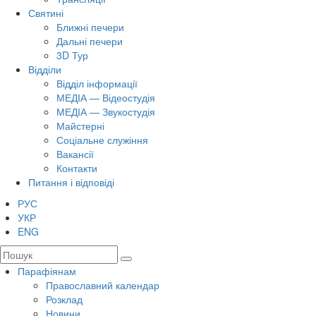
Святині
Ближні печери
Дальні печери
3D Тур
Відділи
Відділ інформації
МЕДІА — Відеостудія
МЕДІА — Звукостудія
Майстерні
Соціальне служіння
Вакансії
Контакти
Питання і відповіді
РУС
УКР
ENG
Парафіянам
Православний календар
Розклад
Новини