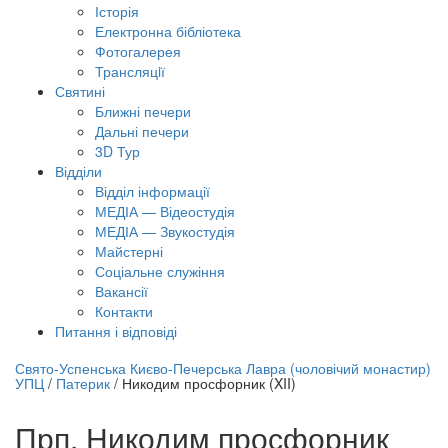
Історія
Електронна бібліотека
Фотогалерея
Трансляцiї
Святині
Ближні печери
Дальні печери
3D Тур
Відділи
Відділ інформації
МЕДІА — Відеостудія
МЕДІА — Звукостудія
Майстерні
Соціальне служіння
Вакансії
Контакти
Питання і відповіді
лайн трансляція |
12 вересня
Свято-Успенська Києво-Печерська Лавра (чоловічий монастир)
УПЦ
/
Патерик
/
Никодим просфорник (XII)
азва трансляції
Прп. Никодим просфорник