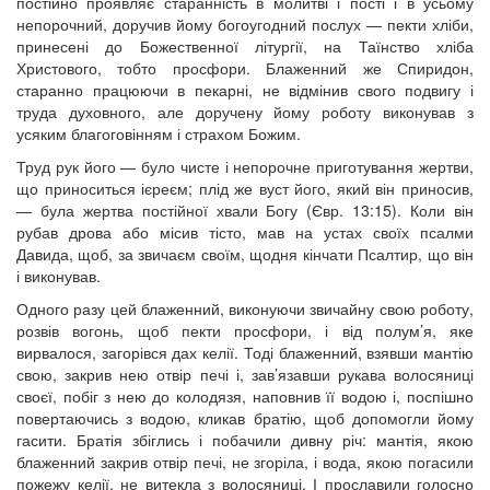
постійно проявляє старанність в молитві і пості і в усьому
12 сентября 2015
Название трансляции
непорочний, доручив йому богоугодний послух — пекти хліби,
12 сентября 2015
Название трансляции
принесені до Божественної літургії, на Таїнство хліба
12 сентября 2015
Название трансляции
Христового, тобто просфори. Блаженний же Спиридон,
12 сентября 2015
Название трансляции
старанно працюючи в пекарні, не відмінив свого подвигу і
12 сентября 2015
Название трансляции
труда духовного, але доручену йому роботу виконував з
12 сентября 2015
Название трансляции
усяким благоговінням і страхом Божим.
12 сентября 2015
Название трансляции
Труд рук його — було чисте і непорочне приготування жертви,
Перейти до архіву
що приноситься ієреєм; плід же вуст його, який він приносив,
— була жертва постійної хвали Богу (Євр. 13:15). Коли він
рубав дрова або місив тісто, мав на устах своїх псалми
Давида, щоб, за звичаєм своїм, щодня кінчати Псалтир, що він
і виконував.
Одного разу цей блаженний, виконуючи звичайну свою роботу,
розвів вогонь, щоб пекти просфори, і від полум’я, яке
вирвалося, загорівся дах келії. Тоді блаженний, взявши мантію
свою, закрив нею отвір печі і, зав’язавши рукава волосяниці
своєї, побіг з нею до колодязя, наповнив її водою і, поспішно
повертаючись з водою, кликав братію, щоб допомогли йому
гасити. Братія збіглись і побачили дивну річ: мантія, якою
блаженний закрив отвір печі, не згоріла, і вода, якою погасили
пожежу келії, не витекла з волосяниці. І прославили голосно