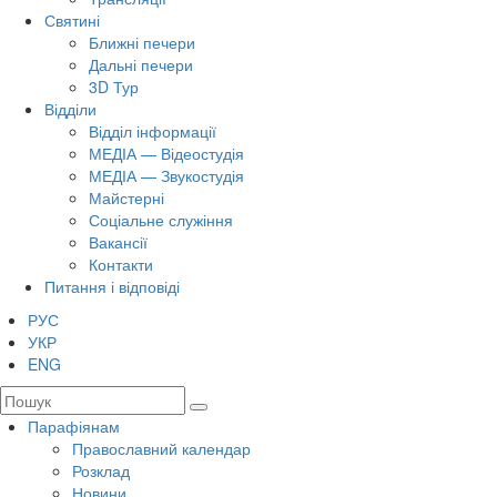
Святині
Ближні печери
Дальні печери
3D Тур
Відділи
Відділ інформації
МЕДІА — Відеостудія
МЕДІА — Звукостудія
Майстерні
Соціальне служіння
Вакансії
Контакти
Питання і відповіді
РУС
УКР
ENG
Парафіянам
Православний календар
Розклад
Новини