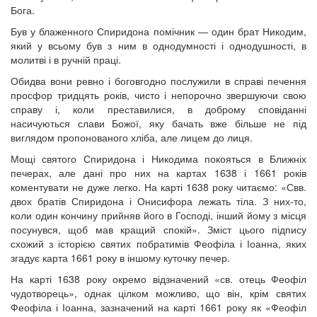
Бога.
Був у блаженного Спиридона помічник — один брат Никодим,
який у всьому був з ним в однодумності і однодушності, в
молитві і в ручній праці.
Обидва вони ревно і боговгодно послужили в справі печення
просфор тридцять років, чисто і непорочно звершуючи свою
справу і, коли преставилися, в доброму сповіданні
насичуються слави Божої, яку бачать вже більше не під
виглядом пропонованого хліба, але лицем до лиця.
Мощі святого Спиридона і Никодима покояться в Ближніх
печерах, але дані про них на картах 1638 і 1661 років
коментувати не дуже легко. На карті 1638 року читаємо: «Свв.
двох братів Спиридона і Онисифора лежать тіла. З них-то,
коли один кончину прийняв його в Господі, інший йому з місця
посунувся, щоб мав кращий спокій». Зміст цього підпису
схожий з історією святих побратимів Феофіла і Іоанна, яких
згадує карта 1661 року в іншому куточку печер.
На карті 1638 року окремо відзначений «св. отець Феофіл
чудотворець», однак цілком можливо, що він, крім святих
Феофіла і Іоанна, зазначений на карті 1661 року як «Феофіл