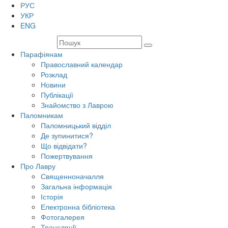
РУС
УКР
ENG
Парафіянам
Православний календар
Розклад
Новини
Публікації
Знайомство з Лаврою
Паломникам
Паломницький відділ
Де зупинитися?
Що відвідати?
Пожертвування
Про Лавру
Священноначалля
Загальна інформація
Історія
Електронна бібліотека
Фотогалерея
Трансляцiї