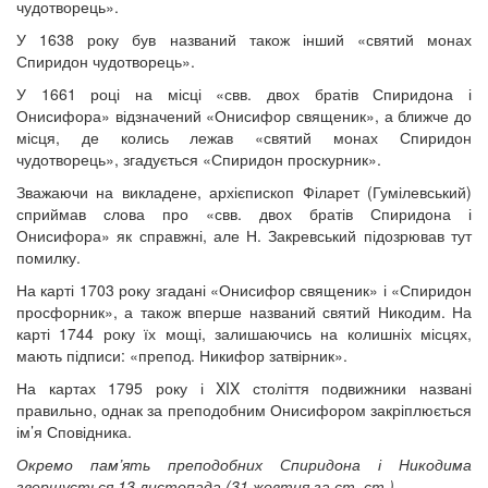
чудотворець».
У 1638 року був названий також інший «святий монах
Спиридон чудотворець».
У 1661 році на місці «свв. двох братів Спиридона і
Онисифора» відзначений «Онисифор священик», а ближче до
місця, де колись лежав «святий монах Спиридон
чудотворець», згадується «Спиридон проскурник».
Зважаючи на викладене, архієпископ Філарет (Гумілевський)
сприймав слова про «свв. двох братів Спиридона і
Онисифора» як справжні, але Н. Закревський підозрював тут
помилку.
На карті 1703 року згадані «Онисифор священик» і «Спиридон
просфорник», а також вперше названий святий Никодим. На
карті 1744 року їх мощі, залишаючись на колишніх місцях,
мають підписи: «препод. Никифор затвірник».
На картах 1795 року і XIX століття подвижники названі
правильно, однак за преподобним Онисифором закріплюється
ім’я Сповідника.
Окремо пам’ять преподобних Спиридона і Никодима
звершується 13 листопада (31 жовтня за ст. ст.).