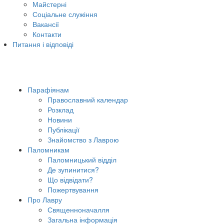
Майстерні
Соціальне служіння
Вакансії
Контакти
Питання і відповіді
Парафіянам
Православний календар
Розклад
Новини
Публікації
Знайомство з Лаврою
Паломникам
Паломницький відділ
Де зупинитися?
Що відвідати?
Пожертвування
Про Лавру
Священноначалля
Загальна інформація