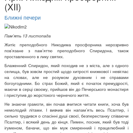
(XII)
Ближні печери
Пам’ять 13 листопада
Житіє преподобного Никодима просфорника нерозривно
пов’язане з пам’яттю преподобного Спиридона, також
проставленного в лику святих.
Блаженний Спиридон, який походив не з міста, але з одного
селища, був зовсім простий щодо хитрості книжкової і невіглас
на словах, але не розумом духовним і не справами
богоугодними. Бо страх Божий, який є початок премудрості,
маючи в серці своєму, прийшов він до Печерського монастиря
і приступив до жорстокого чернечого життя.
Не знаючи грамоти, він почав вчитися читати книги, хоча був
немолодий літами. І вивчив він напам’ять весь Псалтир, і
сильно трудився о спасінні душі своєї, безперестанку співаючи
Псалтир, і всякий день до кінця. Пимен, посник, який був тоді
онлайн трансляції
Веб-камери
ігуменом, бачачи, що він муж смиренний і працелюбний і
12 сентября 2015
Название трансляции