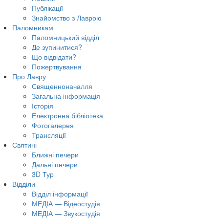
Публікації
Знайомство з Лаврою
Паломникам
Паломницький відділ
Де зупинитися?
Що відвідати?
Пожертвування
Про Лавру
Священноначалля
Загальна інформація
Історія
Електронна бібліотека
Фотогалерея
Трансляцiї
Святині
Ближні печери
Дальні печери
3D Тур
Відділи
Відділ інформації
МЕДІА — Відеостудія
МЕДІА — Звукостудія