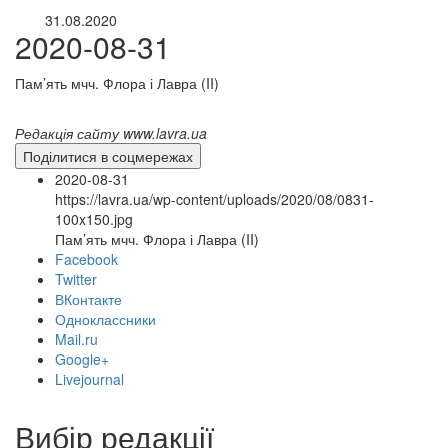
31.08.2020
2020-08-31
Пам’ять мчч. Флора і Лавра (II)
Редакція сайту www.lavra.ua
Поділитися в соцмережах
2020-08-31
https://lavra.ua/wp-content/uploads/2020/08/0831-
100x150.jpg
Пам’ять мчч. Флора і Лавра (II)
Facebook
Twitter
ВКонтакте
Одноклассники
Mail.ru
Google+
Livejournal
онлайн трансляції
Веб-камери
Вибір редакції
12 сентября 2015
Название трансляции