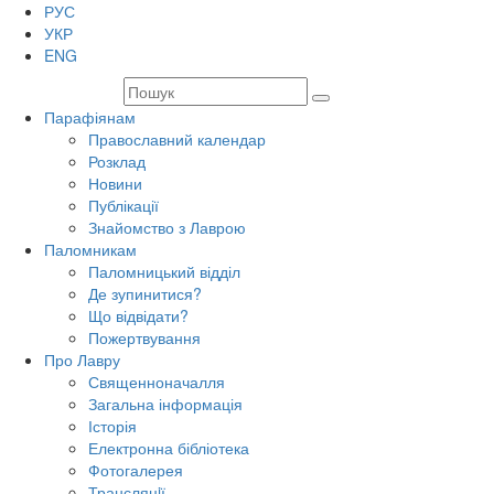
РУС
УКР
ENG
Парафіянам
Православний календар
Розклад
Новини
Публікації
Знайомство з Лаврою
Паломникам
Паломницький відділ
Де зупинитися?
Що відвідати?
Пожертвування
Про Лавру
Священноначалля
Загальна інформація
Історія
Електронна бібліотека
Фотогалерея
Трансляцiї