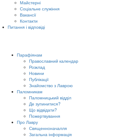
Майстерні
Соціальне служіння
Вакансії
Контакти
Питання і відповіді
Парафіянам
Православний календар
Розклад
Новини
Публікації
Знайомство з Лаврою
Паломникам
Паломницький відділ
Де зупинитися?
Що відвідати?
Пожертвування
Про Лавру
Священноначалля
Загальна інформація