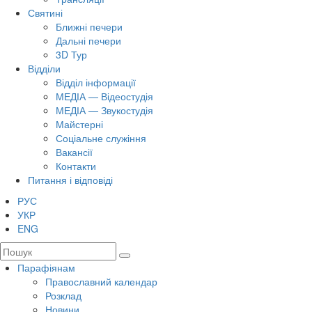
Святині
Ближні печери
Дальні печери
3D Тур
Відділи
Відділ інформації
МЕДІА — Відеостудія
МЕДІА — Звукостудія
Майстерні
Соціальне служіння
Вакансії
Контакти
Питання і відповіді
РУС
УКР
ENG
Парафіянам
Православний календар
Розклад
Новини