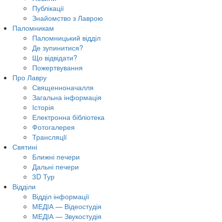
Публікації
Знайомство з Лаврою
Паломникам
Паломницький відділ
Де зупинитися?
Що відвідати?
Пожертвування
Про Лавру
Священноначалля
Загальна інформація
Історія
Електронна бібліотека
Фотогалерея
Трансляцiї
Святині
Ближні печери
Дальні печери
3D Тур
Відділи
Відділ інформації
МЕДІА — Відеостудія
МЕДІА — Звукостудія