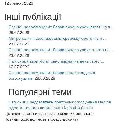
12 Липня, 2026
Інші публікації
Священноархімандрит Лаври очолив урочистості на ч ...
28.07.2026
Митрополит Павел звершив ієрейську хіротонію н ...
23.07.2026
Священноархімандрит Лаври очолив урочистості з на ...
23.07.2026
Намісник Лаври молитовно відзначив день свого ...
12.07.2026
Священноархімандрит Лаври очолив недільні
богослужіння
28.06.2026
Популярні теми
Намісник
Предстоятель
братське богослужіння
Неділя
відео
молодіжка
великі свята
Київ
діти
братія
Щотижнева розсилка тільки важливих оновлень
Новини, розклад, нове в розділах сайту