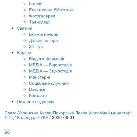
Історія
Електронна бібліотека
Фотогалерея
Трансляцiї
Святині
Ближні печери
Дальні печери
3D Тур
Відділи
Відділ інформації
МЕДІА — Відеостудія
МЕДІА — Звукостудія
Майстерні
Соціальне служіння
Вакансії
Контакти
Питання і відповіді
лайн трансляція |
12 вересня
Свято-Успенська Києво-Печерська Лавра (чоловічий монастир)
УПЦ
/
Календар
/
УКР
/
2020-08-31
азва трансляції