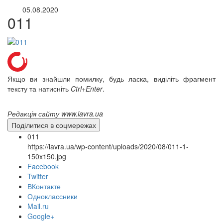
05.08.2020
011
Якщо ви знайшли помилку, будь ласка, виділіть фрагмент
тексту та натисніть
Ctrl+Enter
.
Редакція сайту www.lavra.ua
Поділитися в соцмережах
011
https://lavra.ua/wp-content/uploads/2020/08/011-1-
150x150.jpg
Facebook
Twitter
ВКонтакте
Одноклассники
Mail.ru
онлайн трансляції
Веб-камери
Google+
12 сентября 2015
Название трансляции