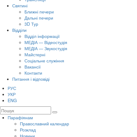
Святині
Ближні печери
Дальні печери
3D Тур
Відділи
Відділ інформації
МЕДІА — Відеостудія
МЕДІА — Звукостудія
Майстерні
Соціальне служіння
Вакансії
Контакти
Питання і відповіді
РУС
УКР
ENG
Парафіянам
Православний календар
Розклад
Новини