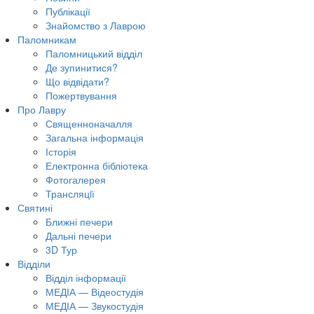
Публікації
Знайомство з Лаврою
Паломникам
Паломницький відділ
Де зупинитися?
Що відвідати?
Пожертвування
Про Лавру
Священноначалля
Загальна інформація
Історія
Електронна бібліотека
Фотогалерея
Трансляцiї
Святині
Ближні печери
Дальні печери
3D Тур
Відділи
Відділ інформації
МЕДІА — Відеостудія
МЕДІА — Звукостудія