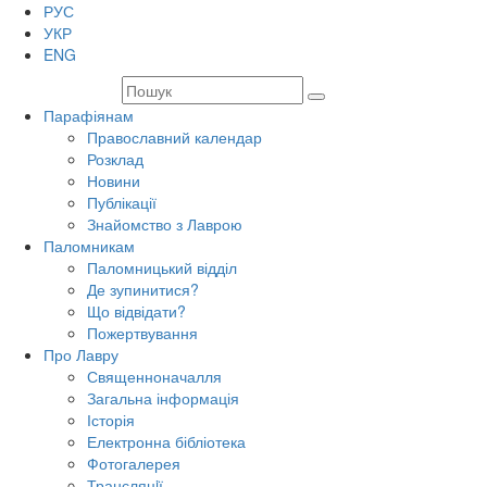
РУС
УКР
ENG
Парафіянам
Православний календар
Розклад
Новини
Публікації
Знайомство з Лаврою
Паломникам
Паломницький відділ
Де зупинитися?
Що відвідати?
Пожертвування
Про Лавру
Священноначалля
Загальна інформація
Історія
Електронна бібліотека
Фотогалерея
Трансляцiї