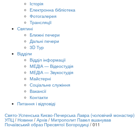
Історія
Електронна бібліотека
Фотогалерея
Трансляцiї
Святині
Ближні печери
Дальні печери
3D Тур
Відділи
Відділ інформації
МЕДІА — Відеостудія
МЕДІА — Звукостудія
Майстерні
Соціальне служіння
Вакансії
Контакти
Питання і відповіді
лайн трансляція |
12 вересня
Свято-Успенська Києво-Печерська Лавра (чоловічий монастир)
УПЦ
/
Новини
/
Архів
/
Митрополит Павел вшанував
азва трансляції
Почаївський образ Пресвятої Богородиці
/
011