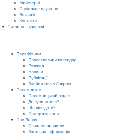
Майстерні
Соціальне служіння
Вакансії
Контакти
Питання і відповіді
Парафіянам
Православний календар
Розклад
Новини
Публікації
Знайомство з Лаврою
Паломникам
Паломницький відділ
Де зупинитися?
Що відвідати?
Пожертвування
Про Лавру
Священноначалля
Загальна інформація