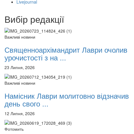
Livejournal
12 сентября 2015
Название трансляции
12 сентября 2015
Название трансляции
12 сентября 2015
Название трансляции
Вибір редакції
12 сентября 2015
Название трансляции
12 сентября 2015
Название трансляции
12 сентября 2015
Название трансляции
Важливі новини
12 сентября 2015
Название трансляции
Священноархімандрит Лаври очолив
Перейти до архіву
урочистості з на ...
23 Липня, 2026
Важливі новини
Намісник Лаври молитовно відзначив
день свого ...
12 Липня, 2026
Фотомить