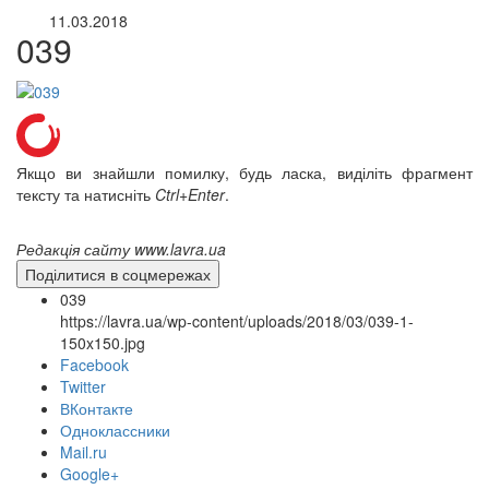
11.03.2018
039
Якщо ви знайшли помилку, будь ласка, виділіть фрагмент
тексту та натисніть
Ctrl+Enter
.
Редакція сайту www.lavra.ua
Поділитися в соцмережах
039
https://lavra.ua/wp-content/uploads/2018/03/039-1-
150x150.jpg
Facebook
Twitter
ВКонтакте
Одноклассники
Mail.ru
онлайн трансляції
Веб-камери
Google+
12 сентября 2015
Название трансляции