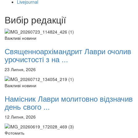
Livejournal
12 сентября 2015
Название трансляции
12 сентября 2015
Название трансляции
12 сентября 2015
Название трансляции
Вибір редакції
12 сентября 2015
Название трансляции
12 сентября 2015
Название трансляции
12 сентября 2015
Название трансляции
Важливі новини
12 сентября 2015
Название трансляции
Священноархімандрит Лаври очолив
Перейти до архіву
урочистості з на ...
23 Липня, 2026
Важливі новини
Намісник Лаври молитовно відзначив
день свого ...
12 Липня, 2026
Фотомить