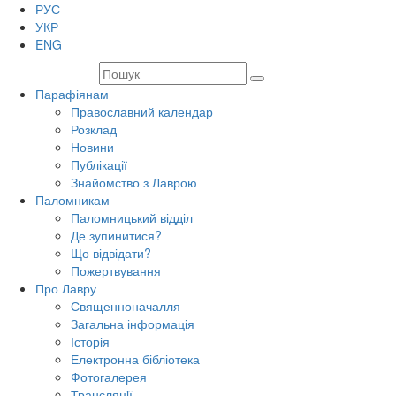
РУС
УКР
ENG
Парафіянам
Православний календар
Розклад
Новини
Публікації
Знайомство з Лаврою
Паломникам
Паломницький відділ
Де зупинитися?
Що відвідати?
Пожертвування
Про Лавру
Священноначалля
Загальна інформація
Історія
Електронна бібліотека
Фотогалерея
Трансляцiї