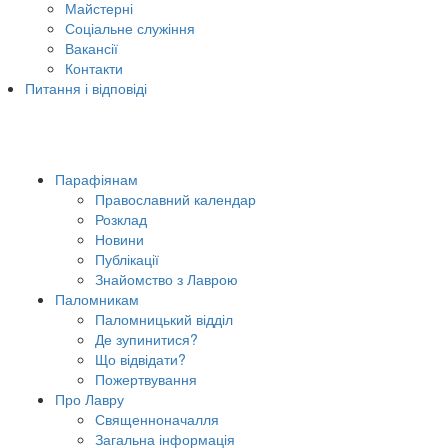
Майстерні
Соціальне служіння
Вакансії
Контакти
Питання і відповіді
Парафіянам
Православний календар
Розклад
Новини
Публікації
Знайомство з Лаврою
Паломникам
Паломницький відділ
Де зупинитися?
Що відвідати?
Пожертвування
Про Лавру
Священноначалля
Загальна інформація