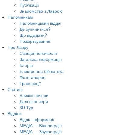
Публікації
Знайомство з Лаврою
Паломникам
Паломницький відділ
Де зупинитися?
Що відвідати?
Пожертвування
Про Лавру
Священноначалля
Загальна інформація
Історія
Електронна бібліотека
Фотогалерея
Трансляцiї
Святині
Ближні печери
Дальні печери
3D Тур
Відділи
Відділ інформації
МЕДІА — Відеостудія
МЕДІА — Звукостудія