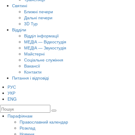
Святині
Ближні печери
Дальні печери
3D Тур
Відділи
Відділ інформації
МЕДІА — Відеостудія
МЕДІА — Звукостудія
Майстерні
Соціальне служіння
Вакансії
Контакти
Питання і відповіді
РУС
УКР
ENG
Парафіянам
Православний календар
Розклад
Новини