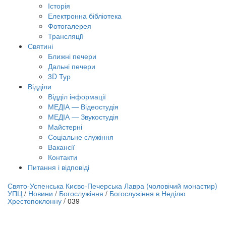
Історія
Електронна бібліотека
Фотогалерея
Трансляцiї
Святині
Ближні печери
Дальні печери
3D Тур
Відділи
Відділ інформації
МЕДІА — Відеостудія
МЕДІА — Звукостудія
Майстерні
Соціальне служіння
Вакансії
Контакти
Питання і відповіді
лайн трансляція |
12 вересня
Свято-Успенська Києво-Печерська Лавра (чоловічий монастир)
УПЦ
/
Новини
/
Богослужіння
/
Богослужіння в Неділю
азва трансляції
Хрестопоклонну
/
039