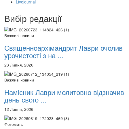
Livejournal
12 сентября 2015
Название трансляции
12 сентября 2015
Название трансляции
12 сентября 2015
Название трансляции
Вибір редакції
12 сентября 2015
Название трансляции
12 сентября 2015
Название трансляции
12 сентября 2015
Название трансляции
Важливі новини
12 сентября 2015
Название трансляции
Священноархімандрит Лаври очолив
Перейти до архіву
урочистості з на ...
23 Липня, 2026
Важливі новини
Намісник Лаври молитовно відзначив
день свого ...
12 Липня, 2026
Фотомить