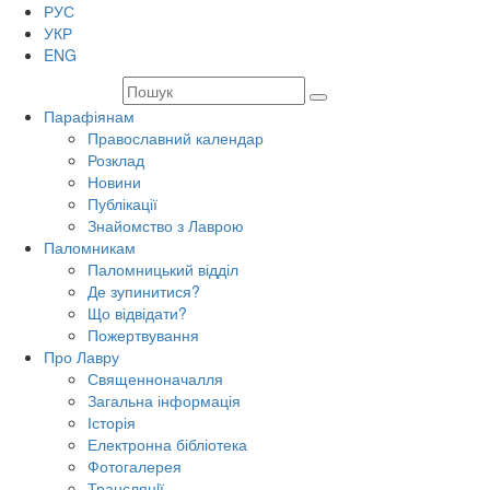
РУС
УКР
ENG
Парафіянам
Православний календар
Розклад
Новини
Публікації
Знайомство з Лаврою
Паломникам
Паломницький відділ
Де зупинитися?
Що відвідати?
Пожертвування
Про Лавру
Священноначалля
Загальна інформація
Історія
Електронна бібліотека
Фотогалерея
Трансляцiї