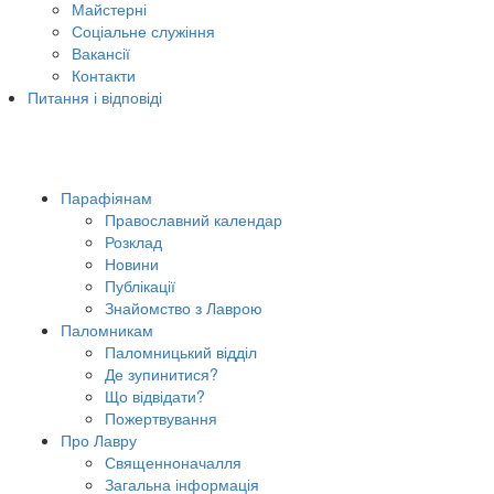
Майстерні
Соціальне служіння
Вакансії
Контакти
Питання і відповіді
Парафіянам
Православний календар
Розклад
Новини
Публікації
Знайомство з Лаврою
Паломникам
Паломницький відділ
Де зупинитися?
Що відвідати?
Пожертвування
Про Лавру
Священноначалля
Загальна інформація