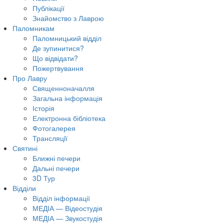
Публікації
Знайомство з Лаврою
Паломникам
Паломницький відділ
Де зупинитися?
Що відвідати?
Пожертвування
Про Лавру
Священноначалля
Загальна інформація
Історія
Електронна бібліотека
Фотогалерея
Трансляцiї
Святині
Ближні печери
Дальні печери
3D Тур
Відділи
Відділ інформації
МЕДІА — Відеостудія
МЕДІА — Звукостудія