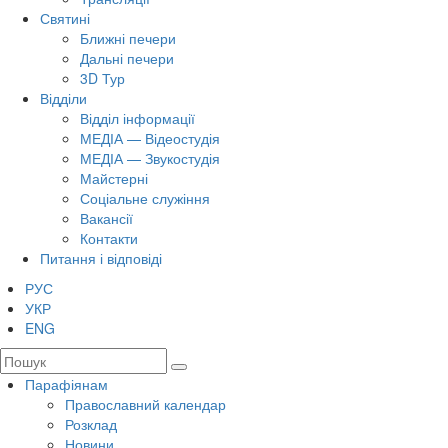
Святині
Ближні печери
Дальні печери
3D Тур
Відділи
Відділ інформації
МЕДІА — Відеостудія
МЕДІА — Звукостудія
Майстерні
Соціальне служіння
Вакансії
Контакти
Питання і відповіді
РУС
УКР
ENG
Парафіянам
Православний календар
Розклад
Новини