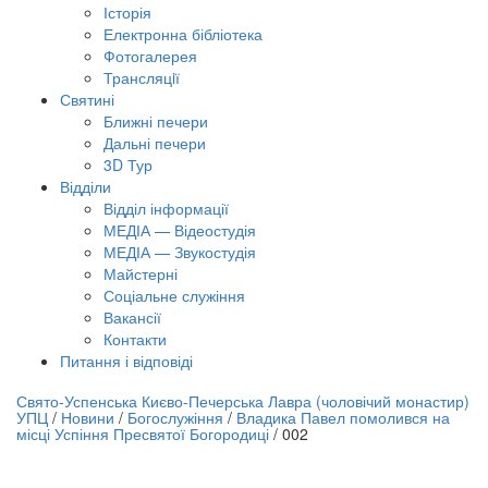
Історія
Електронна бібліотека
Фотогалерея
Трансляцiї
Святині
Ближні печери
Дальні печери
3D Тур
Відділи
Відділ інформації
МЕДІА — Відеостудія
МЕДІА — Звукостудія
Майстерні
Соціальне служіння
Вакансії
Контакти
Питання і відповіді
лайн трансляція |
12 вересня
Свято-Успенська Києво-Печерська Лавра (чоловічий монастир)
УПЦ
/
Новини
/
Богослужіння
/
Владика Павел помолився на
азва трансляції
місці Успіння Пресвятої Богородиці
/
002