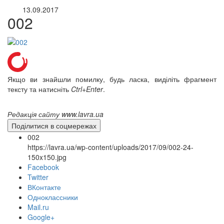
13.09.2017
002
Якщо ви знайшли помилку, будь ласка, виділіть фрагмент
тексту та натисніть
Ctrl+Enter
.
Редакція сайту www.lavra.ua
Поділитися в соцмережах
002
https://lavra.ua/wp-content/uploads/2017/09/002-24-
150x150.jpg
Facebook
Twitter
ВКонтакте
Одноклассники
Mail.ru
онлайн трансляції
Веб-камери
Google+
12 сентября 2015
Название трансляции