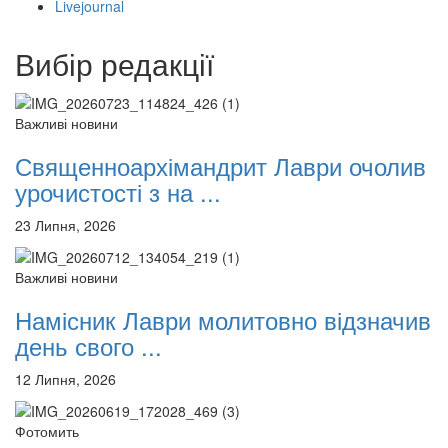
Livejournal
12 сентября 2015
Название трансляции
12 сентября 2015
Название трансляции
12 сентября 2015
Название трансляции
Вибір редакції
12 сентября 2015
Название трансляции
12 сентября 2015
Название трансляции
12 сентября 2015
Название трансляции
Важливі новини
12 сентября 2015
Название трансляции
Священноархімандрит Лаври очолив
Перейти до архіву
урочистості з на ...
23 Липня, 2026
Важливі новини
Намісник Лаври молитовно відзначив
день свого ...
12 Липня, 2026
Фотомить