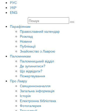
РУС
УКР
ENG
Парафіянам
Православний календар
Розклад
Новини
Публікації
Знайомство з Лаврою
Паломникам
Паломницький відділ
Де зупинитися?
Що відвідати?
Пожертвування
Про Лавру
Священноначалля
Загальна інформація
Історія
Електронна бібліотека
Фотогалерея
Трансляцiї