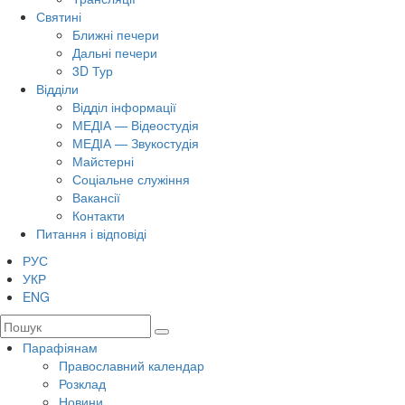
Святині
Ближні печери
Дальні печери
3D Тур
Відділи
Відділ інформації
МЕДІА — Відеостудія
МЕДІА — Звукостудія
Майстерні
Соціальне служіння
Вакансії
Контакти
Питання і відповіді
РУС
УКР
ENG
Парафіянам
Православний календар
Розклад
Новини