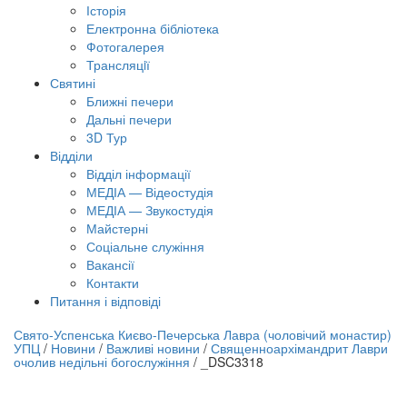
Історія
Електронна бібліотека
Фотогалерея
Трансляцiї
Святині
Ближні печери
Дальні печери
3D Тур
Відділи
Відділ інформації
МЕДІА — Відеостудія
МЕДІА — Звукостудія
Майстерні
Соціальне служіння
Вакансії
Контакти
Питання і відповіді
лайн трансляція |
12 вересня
Свято-Успенська Києво-Печерська Лавра (чоловічий монастир)
УПЦ
/
Новини
/
Важливі новини
/
Священноархімандрит Лаври
азва трансляції
очолив недільні богослужіння
/
_DSC3318