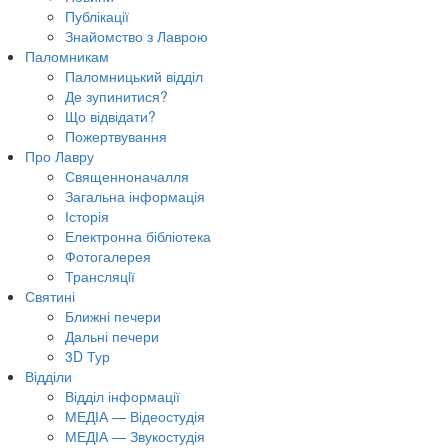
Публікації
Знайомство з Лаврою
Паломникам
Паломницький відділ
Де зупинитися?
Що відвідати?
Пожертвування
Про Лавру
Священноначалля
Загальна інформація
Історія
Електронна бібліотека
Фотогалерея
Трансляцiї
Святині
Ближні печери
Дальні печери
3D Тур
Відділи
Відділ інформації
МЕДІА — Відеостудія
МЕДІА — Звукостудія