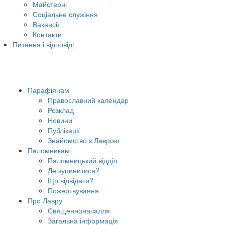
Майстерні
Соціальне служіння
Вакансії
Контакти
Питання і відповіді
Парафіянам
Православний календар
Розклад
Новини
Публікації
Знайомство з Лаврою
Паломникам
Паломницький відділ
Де зупинитися?
Що відвідати?
Пожертвування
Про Лавру
Священноначалля
Загальна інформація