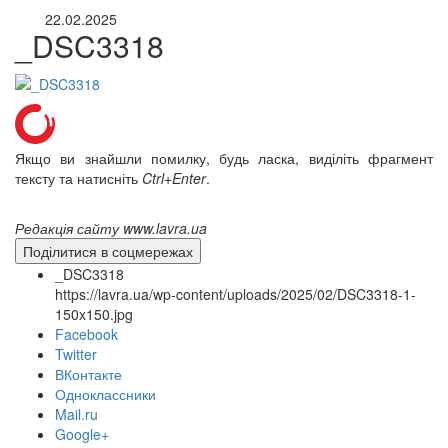
22.02.2025
_DSC3318
Якщо ви знайшли помилку, будь ласка, виділіть фрагмент
тексту та натисніть
Ctrl+Enter
.
Редакція сайту www.lavra.ua
Поділитися в соцмережах
_DSC3318
https://lavra.ua/wp-content/uploads/2025/02/DSC3318-1-
150x150.jpg
Facebook
Twitter
ВКонтакте
Одноклассники
Mail.ru
онлайн трансляції
Веб-камери
Google+
12 сентября 2015
Название трансляции