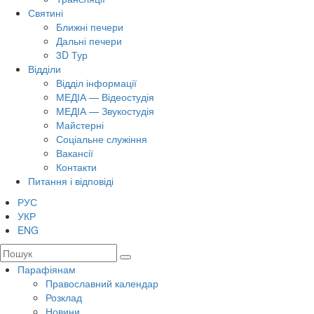
Святині
Ближні печери
Дальні печери
3D Тур
Відділи
Відділ інформації
МЕДІА — Відеостудія
МЕДІА — Звукостудія
Майстерні
Соціальне служіння
Вакансії
Контакти
Питання і відповіді
РУС
УКР
ENG
Парафіянам
Православний календар
Розклад
Новини