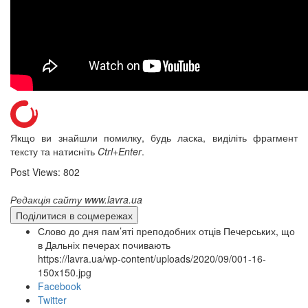
12 сентября 2015
Название трансляции
12 сентября 2015
Название трансляции
12 сентября 2015
Название трансляции
12 сентября 2015
Название трансляции
12 сентября 2015
Название трансляции
12 сентября 2015
Название трансляции
12 сентября 2015
Название трансляции
Перейти до архіву
Якщо ви знайшли помилку, будь ласка, виділіть фрагмент
тексту та натисніть
Ctrl+Enter
.
Post Views:
802
Редакція сайту www.lavra.ua
Поділитися в соцмережах
Слово до дня пам’яті преподобних отців Печерських, що
в Дальніх печерах почивають
https://lavra.ua/wp-content/uploads/2020/09/001-16-
150x150.jpg
Facebook
Twitter