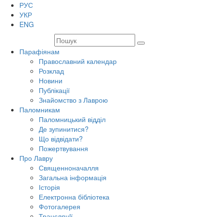
РУС
УКР
ENG
Парафіянам
Православний календар
Розклад
Новини
Публікації
Знайомство з Лаврою
Паломникам
Паломницький відділ
Де зупинитися?
Що відвідати?
Пожертвування
Про Лавру
Священноначалля
Загальна інформація
Історія
Електронна бібліотека
Фотогалерея
Трансляцiї