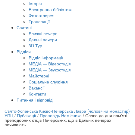
Історія
Електронна бібліотека
Фотогалерея
Трансляцiї
Святині
Ближні печери
Дальні печери
3D Тур
Відділи
Відділ інформації
МЕДІА — Відеостудія
МЕДІА — Звукостудія
Майстерні
Соціальне служіння
Вакансії
Контакти
Питання і відповіді
лайн трансляція |
12 вересня
Свято-Успенська Києво-Печерська Лавра (чоловічий монастир)
УПЦ
/
Публікації
/
Проповідь Намісника
/
Слово до дня пам’яті
азва трансляції
преподобних отців Печерських, що в Дальніх печерах
почивають