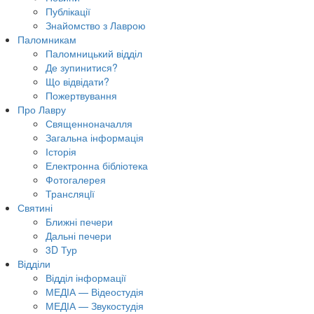
Публікації
Знайомство з Лаврою
Паломникам
Паломницький відділ
Де зупинитися?
Що відвідати?
Пожертвування
Про Лавру
Священноначалля
Загальна інформація
Історія
Електронна бібліотека
Фотогалерея
Трансляцiї
Святині
Ближні печери
Дальні печери
3D Тур
Відділи
Відділ інформації
МЕДІА — Відеостудія
МЕДІА — Звукостудія