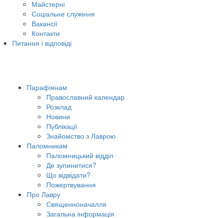
Майстерні
Соціальне служіння
Вакансії
Контакти
Питання і відповіді
Парафіянам
Православний календар
Розклад
Новини
Публікації
Знайомство з Лаврою
Паломникам
Паломницький відділ
Де зупинитися?
Що відвідати?
Пожертвування
Про Лавру
Священноначалля
Загальна інформація