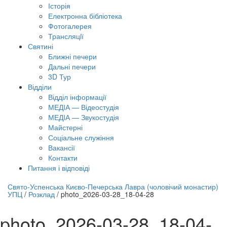
Історія
Електронна бібліотека
Фотогалерея
Трансляцiї
Святині
Ближні печери
Дальні печери
3D Тур
Відділи
Відділ інформації
МЕДІА — Відеостудія
МЕДІА — Звукостудія
Майстерні
Соціальне служіння
Вакансії
Контакти
Питання і відповіді
лайн трансляція |
12 вересня
Свято-Успенська Києво-Печерська Лавра (чоловічий монастир)
УПЦ
/
Розклад
/
photo_2026-03-28_18-04-28
азва трансляції
photo_2026-03-28_18-04-