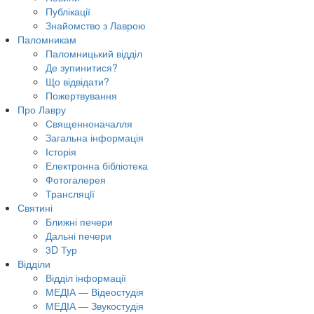
Публікації
Знайомство з Лаврою
Паломникам
Паломницький відділ
Де зупинитися?
Що відвідати?
Пожертвування
Про Лавру
Священноначалля
Загальна інформація
Історія
Електронна бібліотека
Фотогалерея
Трансляцiї
Святині
Ближні печери
Дальні печери
3D Тур
Відділи
Відділ інформації
МЕДІА — Відеостудія
МЕДІА — Звукостудія