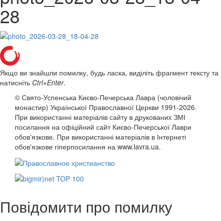
28
Якщо ви знайшли помилку, будь ласка, виділіть фрагмент тексту та
натисніть
Ctrl+Enter
.
© Свято-Успенська Києво-Печерська Лавра (чоловічий
монастир) Української Православної Церкви 1991-2026.
При використанні матеріалів сайту в друкованих ЗМІ
посилання на офіційний сайт Києво-Печерської Лаври
обов'язкове. При використанні матеріалів в Інтернеті
обов'язкове гіперпосилання на www.lavra.ua.
Повідомити про помилку
онлайн трансляції
Веб-камери
12 сентября 2015
Название трансляции