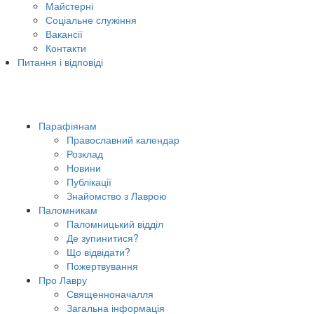
Майстерні
Соціальне служіння
Вакансії
Контакти
Питання і відповіді
Парафіянам
Православний календар
Розклад
Новини
Публікації
Знайомство з Лаврою
Паломникам
Паломницький відділ
Де зупинитися?
Що відвідати?
Пожертвування
Про Лавру
Священноначалля
Загальна інформація