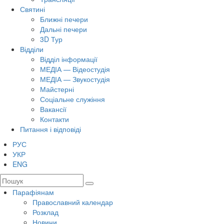
Святині
Ближні печери
Дальні печери
3D Тур
Відділи
Відділ інформації
МЕДІА — Відеостудія
МЕДІА — Звукостудія
Майстерні
Соціальне служіння
Вакансії
Контакти
Питання і відповіді
РУС
УКР
ENG
Парафіянам
Православний календар
Розклад
Новини