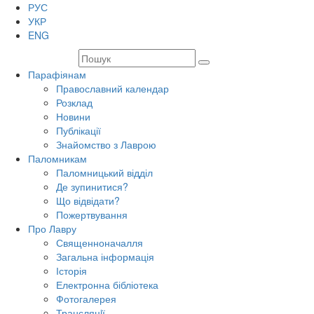
РУС
УКР
ENG
Парафіянам
Православний календар
Розклад
Новини
Публікації
Знайомство з Лаврою
Паломникам
Паломницький відділ
Де зупинитися?
Що відвідати?
Пожертвування
Про Лавру
Священноначалля
Загальна інформація
Історія
Електронна бібліотека
Фотогалерея
Трансляцiї