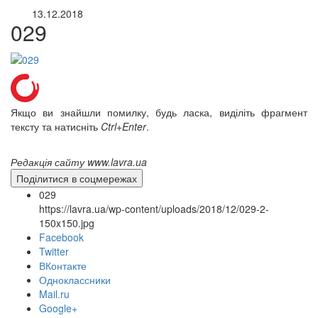
13.12.2018
029
Якщо ви знайшли помилку, будь ласка, виділіть фрагмент
тексту та натисніть
Ctrl+Enter
.
Редакція сайту www.lavra.ua
Поділитися в соцмережах
029
https://lavra.ua/wp-content/uploads/2018/12/029-2-
150x150.jpg
Facebook
Twitter
ВКонтакте
Одноклассники
Mail.ru
онлайн трансляції
Веб-камери
Google+
12 сентября 2015
Название трансляции