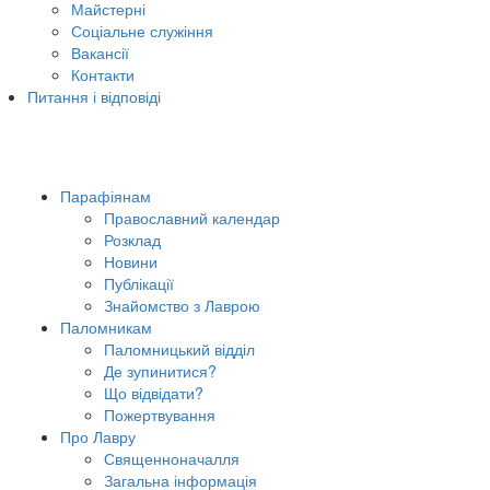
Майстерні
Соціальне служіння
Вакансії
Контакти
Питання і відповіді
Парафіянам
Православний календар
Розклад
Новини
Публікації
Знайомство з Лаврою
Паломникам
Паломницький відділ
Де зупинитися?
Що відвідати?
Пожертвування
Про Лавру
Священноначалля
Загальна інформація