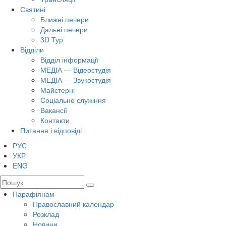
Святині
Ближні печери
Дальні печери
3D Тур
Відділи
Відділ інформації
МЕДІА — Відеостудія
МЕДІА — Звукостудія
Майстерні
Соціальне служіння
Вакансії
Контакти
Питання і відповіді
РУС
УКР
ENG
Парафіянам
Православний календар
Розклад
Новини