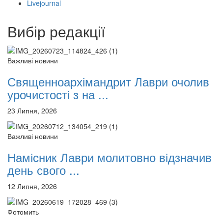
Livejournal
12 сентября 2015
Название трансляции
12 сентября 2015
Название трансляции
12 сентября 2015
Название трансляции
Вибір редакції
12 сентября 2015
Название трансляции
12 сентября 2015
Название трансляции
12 сентября 2015
Название трансляции
Важливі новини
12 сентября 2015
Название трансляции
Священноархімандрит Лаври очолив
Перейти до архіву
урочистості з на ...
23 Липня, 2026
Важливі новини
Намісник Лаври молитовно відзначив
день свого ...
12 Липня, 2026
Фотомить