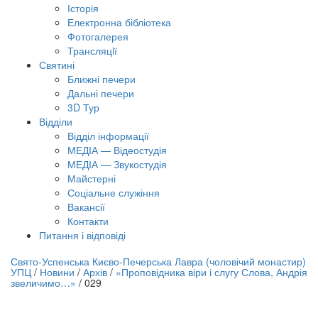
Історія
Електронна бібліотека
Фотогалерея
Трансляцiї
Святині
Ближні печери
Дальні печери
3D Тур
Відділи
Відділ інформації
МЕДІА — Відеостудія
МЕДІА — Звукостудія
Майстерні
Соціальне служіння
Вакансії
Контакти
Питання і відповіді
лайн трансляція |
12 вересня
Свято-Успенська Києво-Печерська Лавра (чоловічий монастир)
УПЦ
/
Новини
/
Архів
/
«Проповідника віри і слугу Слова, Андрія
азва трансляції
звеличимо…»
/
029