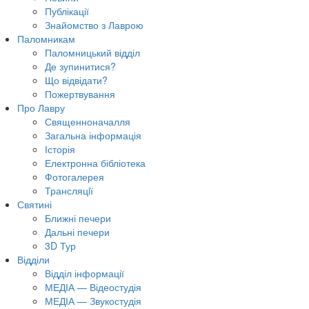
Публікації
Знайомство з Лаврою
Паломникам
Паломницький відділ
Де зупинитися?
Що відвідати?
Пожертвування
Про Лавру
Священноначалля
Загальна інформація
Історія
Електронна бібліотека
Фотогалерея
Трансляцiї
Святині
Ближні печери
Дальні печери
3D Тур
Відділи
Відділ інформації
МЕДІА — Відеостудія
МЕДІА — Звукостудія