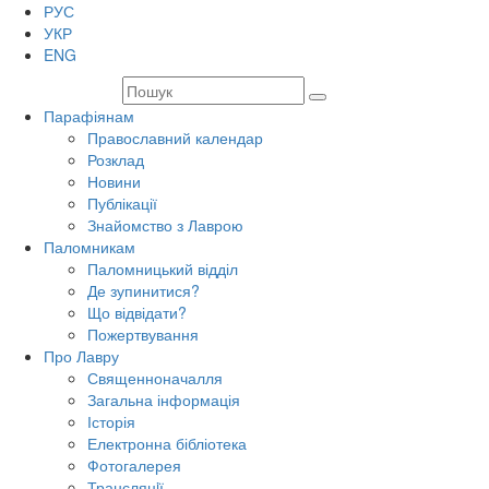
РУС
УКР
ENG
Парафіянам
Православний календар
Розклад
Новини
Публікації
Знайомство з Лаврою
Паломникам
Паломницький відділ
Де зупинитися?
Що відвідати?
Пожертвування
Про Лавру
Священноначалля
Загальна інформація
Історія
Електронна бібліотека
Фотогалерея
Трансляцiї