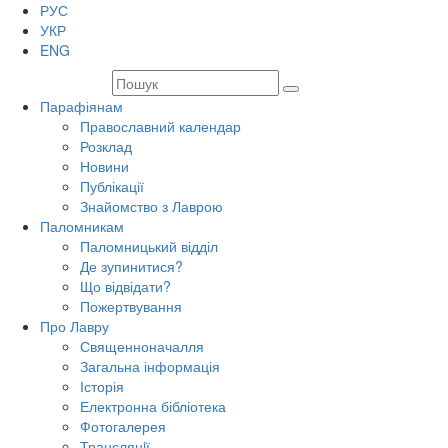
РУС
УКР
ENG
Парафіянам
Православний календар
Розклад
Новини
Публікації
Знайомство з Лаврою
Паломникам
Паломницький відділ
Де зупинитися?
Що відвідати?
Пожертвування
Про Лавру
Священноначалля
Загальна інформація
Історія
Електронна бібліотека
Фотогалерея
Трансляцiї