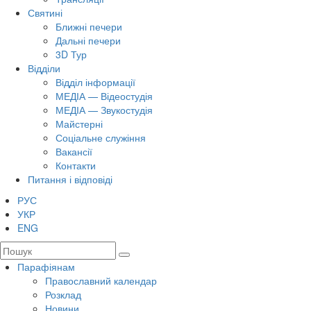
Святині
Ближні печери
Дальні печери
3D Тур
Відділи
Відділ інформації
МЕДІА — Відеостудія
МЕДІА — Звукостудія
Майстерні
Соціальне служіння
Вакансії
Контакти
Питання і відповіді
РУС
УКР
ENG
Парафіянам
Православний календар
Розклад
Новини