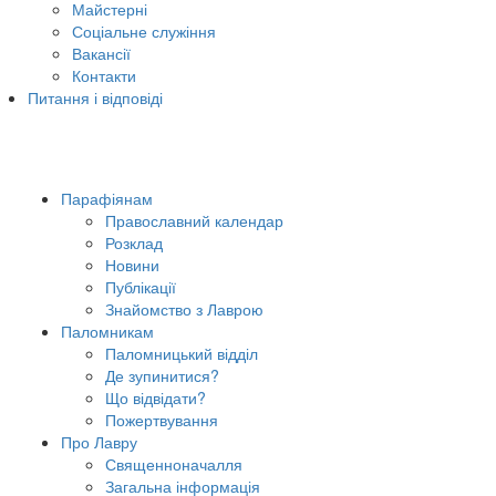
Майстерні
Соціальне служіння
Вакансії
Контакти
Питання і відповіді
Парафіянам
Православний календар
Розклад
Новини
Публікації
Знайомство з Лаврою
Паломникам
Паломницький відділ
Де зупинитися?
Що відвідати?
Пожертвування
Про Лавру
Священноначалля
Загальна інформація