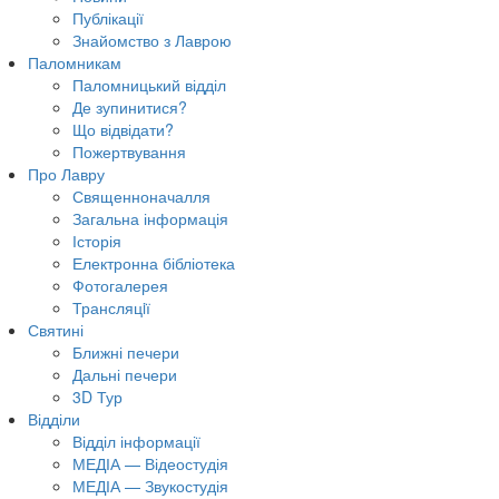
Публікації
Знайомство з Лаврою
Паломникам
Паломницький відділ
Де зупинитися?
Що відвідати?
Пожертвування
Про Лавру
Священноначалля
Загальна інформація
Історія
Електронна бібліотека
Фотогалерея
Трансляцiї
Святині
Ближні печери
Дальні печери
3D Тур
Відділи
Відділ інформації
МЕДІА — Відеостудія
МЕДІА — Звукостудія