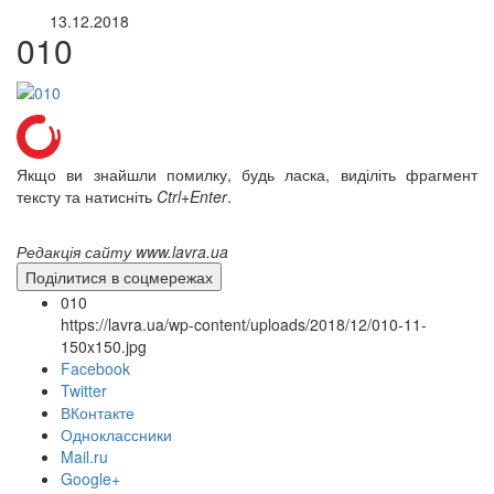
13.12.2018
010
Якщо ви знайшли помилку, будь ласка, виділіть фрагмент
тексту та натисніть
Ctrl+Enter
.
Редакція сайту www.lavra.ua
Поділитися в соцмережах
010
https://lavra.ua/wp-content/uploads/2018/12/010-11-
150x150.jpg
Facebook
Twitter
ВКонтакте
Одноклассники
Mail.ru
онлайн трансляції
Веб-камери
Google+
12 сентября 2015
Название трансляции