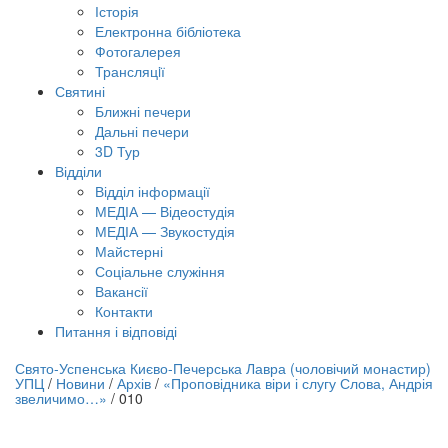
Історія
Електронна бібліотека
Фотогалерея
Трансляцiї
Святині
Ближні печери
Дальні печери
3D Тур
Відділи
Відділ інформації
МЕДІА — Відеостудія
МЕДІА — Звукостудія
Майстерні
Соціальне служіння
Вакансії
Контакти
Питання і відповіді
лайн трансляція |
12 вересня
Свято-Успенська Києво-Печерська Лавра (чоловічий монастир)
УПЦ
/
Новини
/
Архів
/
«Проповідника віри і слугу Слова, Андрія
азва трансляції
звеличимо…»
/
010