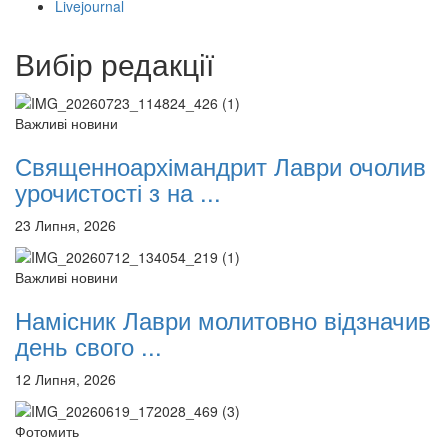
Livejournal
12 сентября 2015
Название трансляции
12 сентября 2015
Название трансляции
12 сентября 2015
Название трансляции
Вибір редакції
12 сентября 2015
Название трансляции
12 сентября 2015
Название трансляции
12 сентября 2015
Название трансляции
Важливі новини
12 сентября 2015
Название трансляции
Священноархімандрит Лаври очолив
Перейти до архіву
урочистості з на ...
23 Липня, 2026
Важливі новини
Намісник Лаври молитовно відзначив
день свого ...
12 Липня, 2026
Фотомить