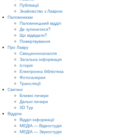
Публікації
Знайомство з Лаврою
Паломникам
Паломницький відділ
Де зупинитися?
Що відвідати?
Пожертвування
Про Лавру
Священноначалля
Загальна інформація
Історія
Електронна бібліотека
Фотогалерея
Трансляцiї
Святині
Ближні печери
Дальні печери
3D Тур
Відділи
Відділ інформації
МЕДІА — Відеостудія
МЕДІА — Звукостудія