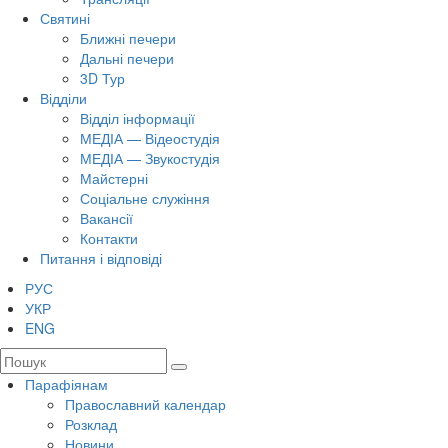
Святині
Ближні печери
Дальні печери
3D Тур
Відділи
Відділ інформації
МЕДІА — Відеостудія
МЕДІА — Звукостудія
Майстерні
Соціальне служіння
Вакансії
Контакти
Питання і відповіді
РУС
УКР
ENG
Парафіянам
Православний календар
Розклад
Новини