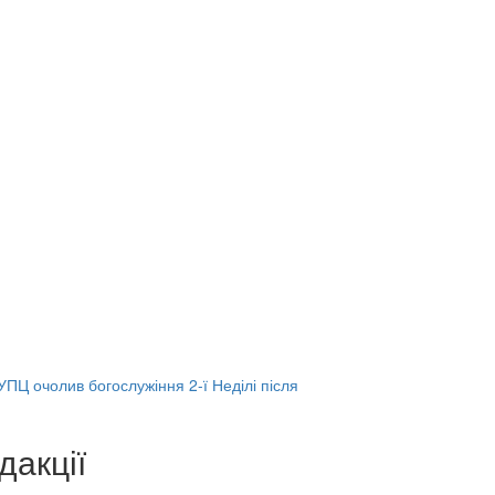
ПЦ очолив богослужіння 2-ї Неділі після
дакції
Веб-камери
ие трансляции