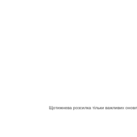
Щотижнева розсилка тільки важливих онов
Новини, розклад, нове в розділах сайту