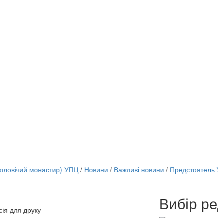
чоловічий монастир) УПЦ
/
Новини
/
Важливі новини
/
Предстоятель У
Вибір ре
онлайн трансляції
сія для друку
12 сентября 2015
Назван