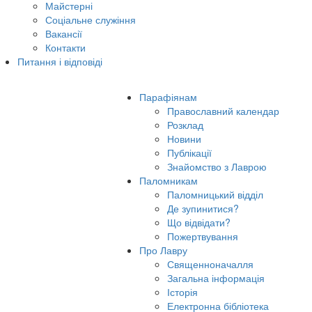
Майстерні
Соціальне служіння
Вакансії
Контакти
Питання і відповіді
Парафіянам
Православний календар
Розклад
Новини
Публікації
Знайомство з Лаврою
Паломникам
Паломницький відділ
Де зупинитися?
Що відвідати?
Пожертвування
Про Лавру
Священноначалля
Загальна інформація
Історія
Електронна бібліотека