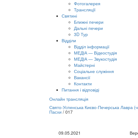
Фотогалерея
Трансляцiї
Святині
Ближні печери
Дальні печери
3D Тур
Відділи
Відділ інформації
МЕДІА — Відеостудія
МЕДІА — Звукостудія
Майстерні
Соціальне служіння
Вакансії
Контакти
Питання і відповіді
Онлайн трансляція
лайн трансляція |
12 вересня
Свято-Успенська Києво-Печерська Лавра (
Пасхи
/
017
азва трансляції
09.05.2021
Вер