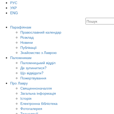
РУС
УКР
ENG
Парафіянам
Православний календар
Розклад
Новини
Публікації
Знайомство з Лаврою
Паломникам
Паломницький відділ
Де зупинитися?
Що відвідати?
Пожертвування
Про Лавру
Священноначалля
Загальна інформація
Історія
Електронна бібліотека
Фотогалерея
Трансляцiї