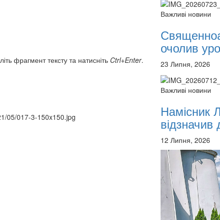
12 сентября 2015
Назван
Важливі новини
12 сентября 2015
Назван
12 сентября 2015
Назван
Священноа
12 сентября 2015
Назван
очолив уроч
12 сентября 2015
Назван
12 сентября 2015
Назван
літь фрагмент тексту та натисніть
Ctrl+Enter
.
23 Липня, 2026
12 сентября 2015
Назван
Перейти до архіву
Важливі новини
Намісник 
021/05/017-3-150x150.jpg
відзначив д
12 Липня, 2026