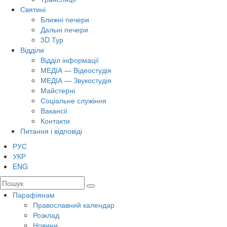
Святині
Ближні печери
Дальні печери
3D Тур
Відділи
Відділ інформації
МЕДІА — Відеостудія
МЕДІА — Звукостудія
Майстерні
Соціальне служіння
Вакансії
Контакти
Питання і відповіді
РУС
УКР
ENG
Парафіянам
Православний календар
Розклад
Новини