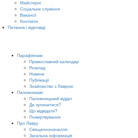
Майстерні
Соціальне служіння
Вакансії
Контакти
Питання і відповіді
Парафіянам
Православний календар
Розклад
Новини
Публікації
Знайомство з Лаврою
Паломникам
Паломницький відділ
Де зупинитися?
Що відвідати?
Пожертвування
Про Лавру
Священноначалля
Загальна інформація