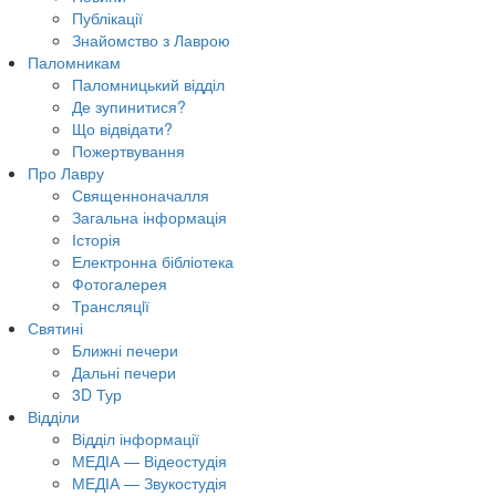
Публікації
Знайомство з Лаврою
Паломникам
Паломницький відділ
Де зупинитися?
Що відвідати?
Пожертвування
Про Лавру
Священноначалля
Загальна інформація
Історія
Електронна бібліотека
Фотогалерея
Трансляцiї
Святині
Ближні печери
Дальні печери
3D Тур
Відділи
Відділ інформації
МЕДІА — Відеостудія
МЕДІА — Звукостудія