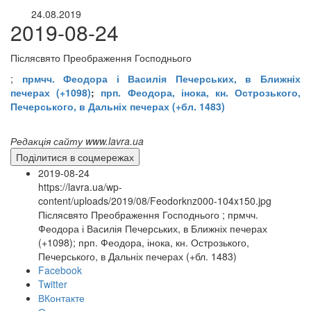
24.08.2019
2019-08-24
Післясвято Преображення Господнього
;
прмчч. Феодора і Василія Печерських, в Ближніх
печерах (+1098)
;
прп. Феодора, інока, кн. Острозького,
Печерського, в Дальніх печерах (+бл. 1483)
Редакція сайту www.lavra.ua
Поділитися в соцмережах
2019-08-24
https://lavra.ua/wp-
content/uploads/2019/08/Feodorknz000-104x150.jpg
Післясвято Преображення Господнього ; прмчч.
Феодора і Василія Печерських, в Ближніх печерах
(+1098); прп. Феодора, інока, кн. Острозького,
Печерського, в Дальніх печерах (+бл. 1483)
Facebook
Twitter
онлайн трансляції
Веб-камери
ВКонтакте
12 сентября 2015
Название трансляции