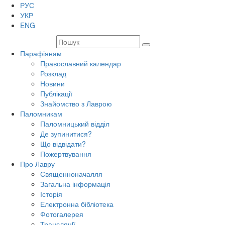
РУС
УКР
ENG
Парафіянам
Православний календар
Розклад
Новини
Публікації
Знайомство з Лаврою
Паломникам
Паломницький відділ
Де зупинитися?
Що відвідати?
Пожертвування
Про Лавру
Священноначалля
Загальна інформація
Історія
Електронна бібліотека
Фотогалерея
Трансляцiї