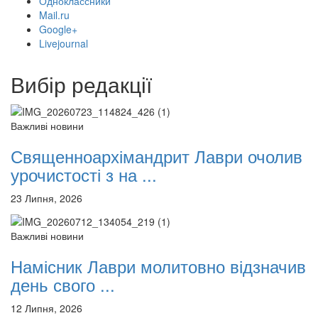
Одноклассники
12 сентября 2015
Название трансляции
Mail.ru
12 сентября 2015
Название трансляции
Google+
12 сентября 2015
Название трансляции
Livejournal
12 сентября 2015
Название трансляции
12 сентября 2015
Название трансляции
Вибір редакції
12 сентября 2015
Название трансляции
12 сентября 2015
Название трансляции
Перейти до архіву
Важливі новини
Священноархімандрит Лаври очолив
урочистості з на ...
23 Липня, 2026
Важливі новини
Намісник Лаври молитовно відзначив
день свого ...
12 Липня, 2026