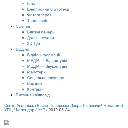
Історія
Електронна бібліотека
Фотогалерея
Трансляцiї
Святині
Ближні печери
Дальні печери
3D Тур
Відділи
Відділ інформації
МЕДІА — Відеостудія
МЕДІА — Звукостудія
Майстерні
Соціальне служіння
Вакансії
Контакти
Питання і відповіді
лайн трансляція |
12 вересня
Свято-Успенська Києво-Печерська Лавра (чоловічий монастир)
УПЦ
/
Календар
/
УКР
/
2019-08-24
азва трансляції