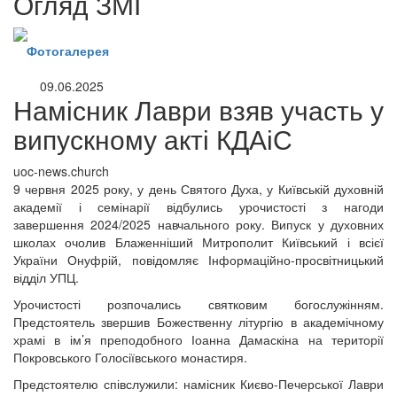
Огляд ЗМІ
Фотогалерея
09.06.2025
Намісник Лаври взяв участь у
випускному акті КДАіС
uoc-news.church
9 червня 2025 року, у день Святого Духа, у Київській духовній
академії і семінарії відбулись урочистості з нагоди
завершення 2024/2025 навчального року. Випуск у духовних
школах очолив Блаженніший Митрополит Київський і всієї
України Онуфрій, повідомляє Інформаційно-просвітницький
відділ УПЦ.
Урочистості розпочались святковим богослужінням.
Предстоятель звершив Божественну літургію в академічному
храмі в ім’я преподобного Іоанна Дамаскіна на території
Покровського Голосіївського монастиря.
онлайн трансляції
Веб-камери
Предстоятелю співслужили: намісник Києво-Печерської Лаври
12 сентября 2015
Название трансляции