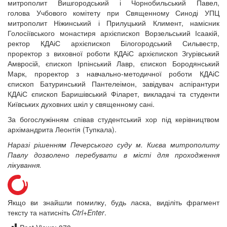
митрополит Вишгородський і Чорнобильський Павел,
12 сентября 2015
Название трансляции
голова Учбового комітету при Священному Синоді УПЦ
12 сентября 2015
Название трансляции
митрополит Ніжинський і Прилуцький Климент, намісник
12 сентября 2015
Название трансляции
Голосіївського монастиря архієпископ Ворзельський Ісаакій,
12 сентября 2015
Название трансляции
ректор КДАіС архієпископ Білогородський Сильвестр,
12 сентября 2015
Название трансляции
проректор з виховної роботи КДАіС архієпископ Згурівський
12 сентября 2015
Название трансляции
Амвросій, єпископ Ірпінський Лавр, єпископ Бородянський
12 сентября 2015
Название трансляции
Марк, проректор з навчально-методичної роботи КДАіС
Перейти до архіву
єпископ Батуринський Пантелеімон, завідувач аспірантури
КДАіС єпископ Баришівський Філарет, викладачі та студенти
Київських духовних шкіл у священному сані.
За богослужінням співав студентський хор під керівництвом
архімандрита Леонтія (Тупкала).
Наразі рішенням Печерського суду м. Києва митрополиту
Павлу дозволено перебувати в місті для проходження
лікування.
Якщо ви знайшли помилку, будь ласка, виділіть фрагмент
тексту та натисніть
Ctrl+Enter
.