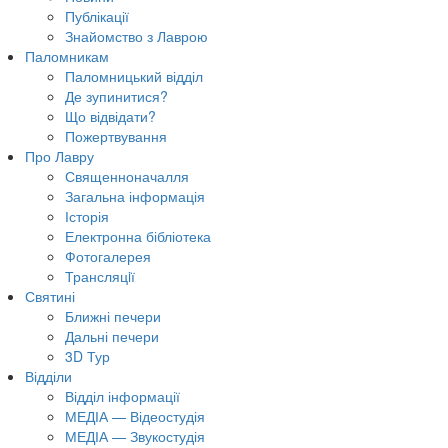
Публікації
Знайомство з Лаврою
Паломникам
Паломницький відділ
Де зупинитися?
Що відвідати?
Пожертвування
Про Лавру
Священноначалля
Загальна інформація
Історія
Електронна бібліотека
Фотогалерея
Трансляцiї
Святині
Ближні печери
Дальні печери
3D Тур
Відділи
Відділ інформації
МЕДІА — Відеостудія
МЕДІА — Звукостудія