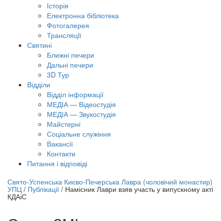
Історія
Електронна бібліотека
Фотогалерея
Трансляцiї
Святині
Ближні печери
Дальні печери
3D Тур
Відділи
Відділ інформації
МЕДІА — Відеостудія
МЕДІА — Звукостудія
Майстерні
Соціальне служіння
Вакансії
Контакти
Питання і відповіді
лайн трансляція |
12 вересня
Свято-Успенська Києво-Печерська Лавра (чоловічий монастир)
УПЦ
/
Публікації
/
Намісник Лаври взяв участь у випускному акті
азва трансляції
КДАіС