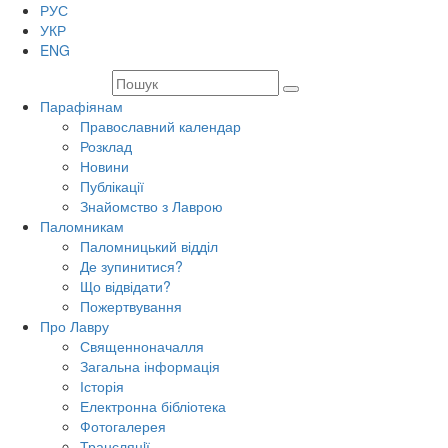
РУС
УКР
ENG
Парафіянам
Православний календар
Розклад
Новини
Публікації
Знайомство з Лаврою
Паломникам
Паломницький відділ
Де зупинитися?
Що відвідати?
Пожертвування
Про Лавру
Священноначалля
Загальна інформація
Історія
Електронна бібліотека
Фотогалерея
Трансляцiї