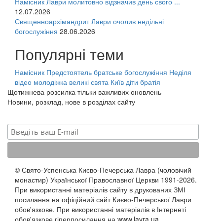
Намісник Лаври молитовно відзначив день свого ...
12.07.2026
Священноархімандрит Лаври очолив недільні
богослужіння
28.06.2026
Популярні теми
Намісник
Предстоятель
братське богослужіння
Неділя
відео
молодіжка
великі свята
Київ
діти
братія
Щотижнева розсилка тільки важливих оновлень
Новини, розклад, нове в розділах сайту
© Свято-Успенська Києво-Печерська Лавра (чоловічий
монастир) Української Православної Церкви 1991-2026.
При використанні матеріалів сайту в друкованих ЗМІ
посилання на офіційний сайт Києво-Печерської Лаври
обов'язкове. При використанні матеріалів в Інтернеті
обов'язкове гіперпосилання на www.lavra.ua.