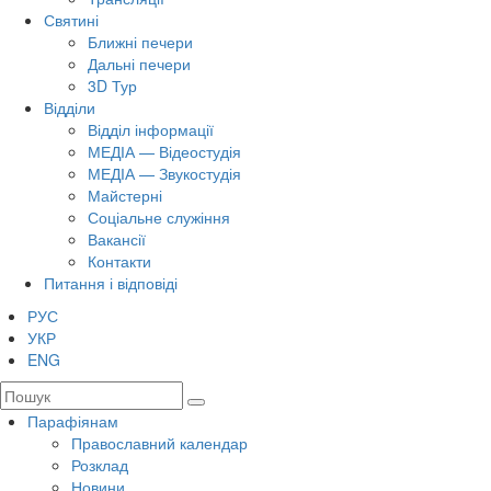
Святині
Ближні печери
Дальні печери
3D Тур
Відділи
Відділ інформації
МЕДІА — Відеостудія
МЕДІА — Звукостудія
Майстерні
Соціальне служіння
Вакансії
Контакти
Питання і відповіді
РУС
УКР
ENG
Парафіянам
Православний календар
Розклад
Новини