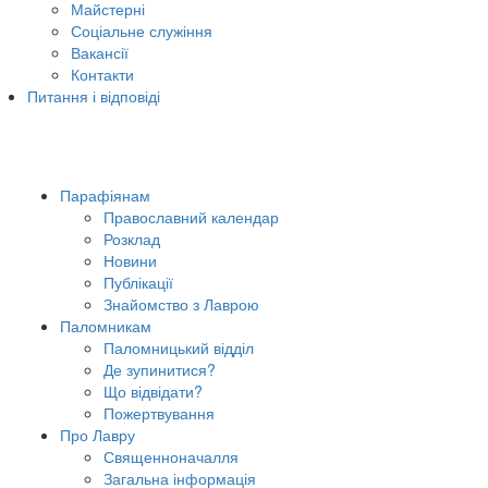
Майстерні
Соціальне служіння
Вакансії
Контакти
Питання і відповіді
Парафіянам
Православний календар
Розклад
Новини
Публікації
Знайомство з Лаврою
Паломникам
Паломницький відділ
Де зупинитися?
Що відвідати?
Пожертвування
Про Лавру
Священноначалля
Загальна інформація