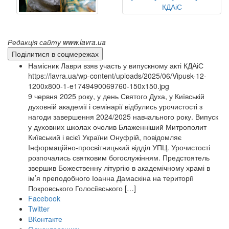
Редакція сайту www.lavra.ua
Поділитися в соцмережах
Намісник Лаври взяв участь у випускному акті КДАіС
https://lavra.ua/wp-content/uploads/2025/06/Vipusk-12-
1200x800-1-e1749490069760-150x150.jpg
9 червня 2025 року, у день Святого Духа, у Київській
духовній академії і семінарії відбулись урочистості з
нагоди завершення 2024/2025 навчального року. Випуск
у духовних школах очолив Блаженніший Митрополит
Київський і всієї України Онуфрій, повідомляє
Інформаційно-просвітницький відділ УПЦ. Урочистості
розпочались святковим богослужінням. Предстоятель
звершив Божественну літургію в академічному храмі в
ім’я преподобного Іоанна Дамаскіна на території
Покровського Голосіївського […]
Facebook
Twitter
ВКонтакте